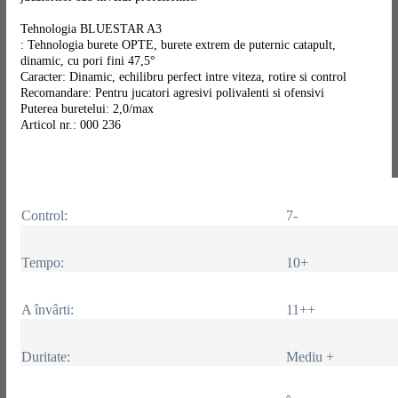
Tehnologia BLUESTAR A3
: Tehnologia burete OPTE, burete extrem de puternic catapult,
dinamic, cu pori fini 47,5°
Caracter: Dinamic, echilibru perfect intre viteza, rotire si control
Recomandare: Pentru jucatori agresivi polivalenti si ofensivi
Puterea buretelui: 2,0/max
Articol nr.: 000 236
Control:
7-
Tempo:
10+
A învârti:
11++
Duritate:
Mediu +