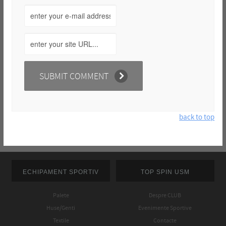
back to top
ECHIPAMENT SPORTIV
TOP SPIN USM
Palete
Despre CLUB
Huse/Genti
Evenimente Sportive
Textile
Contacte