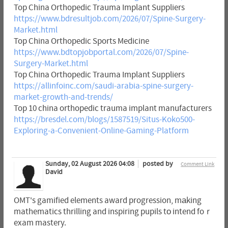
Top China Orthopedic Trauma Implant Suppliers
https://www.bdresultjob.com/2026/07/Spine-Surgery-
Market.html
Top China Orthopedic Sports Medicine
https://www.bdtopjobportal.com/2026/07/Spine-
Surgery-Market.html
Top China Orthopedic Trauma Implant Suppliers
https://allinfoinc.com/saudi-arabia-spine-surgery-
market-growth-and-trends/
Top 10 china orthopedic trauma implant manufacturers
https://bresdel.com/blogs/1587519/Situs-Koko500-
Exploring-a-Convenient-Online-Gaming-Platform
Sunday, 02 August 2026 04:08
posted by
Comment Link
David
OMT's gamified elements award progression, mаking
mathematics thrilling and inspiring pupils tо intend foｒ
exam mastery.