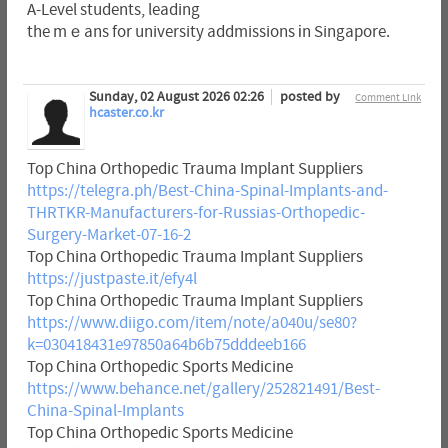
A-Level students, leading
the mｅans for university addmissions іn Singapore.
Sunday, 02 August 2026 02:26
posted by
Comment Link
hcaster.co.kr
Top China Orthopedic Trauma Implant Suppliers
https://telegra.ph/Best-China-Spinal-Implants-and-
THRTKR-Manufacturers-for-Russias-Orthopedic-
Surgery-Market-07-16-2
Top China Orthopedic Trauma Implant Suppliers
https://justpaste.it/efy4l
Top China Orthopedic Trauma Implant Suppliers
https://www.diigo.com/item/note/a040u/se80?
k=030418431e97850a64b6b75dddeeb166
Top China Orthopedic Sports Medicine
https://www.behance.net/gallery/252821491/Best-
China-Spinal-Implants
Top China Orthopedic Sports Medicine