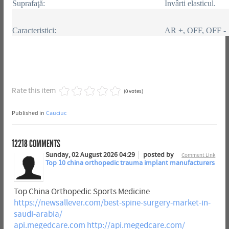
Suprafaţă:
Învârti elasticul.
Caracteristici:
AR +, OFF, OFF -
Rate this item
(0 votes)
Published in
Cauciuc
12218
COMMENTS
Sunday, 02 August 2026 04:29
posted by
Comment Link
Top 10 china orthopedic trauma implant manufacturers
Top China Orthopedic Sports Medicine
https://newsallever.com/best-spine-surgery-market-in-
saudi-arabia/
api.megedcare.com
http://api.megedcare.com/