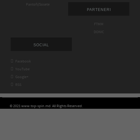
Pantofi/Sosete
PARTENERI
FTMM
DONIC
SOCIAL

Facebook

YouTube

Google+

RSS
© 2021 www.top-spin.md. All Rights Reserved.