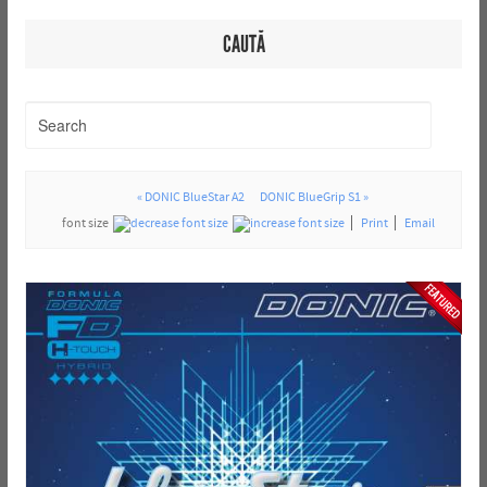
CAUTĂ
« DONIC BlueStar A2
DONIC BlueGrip S1 »
font size
Print
Email