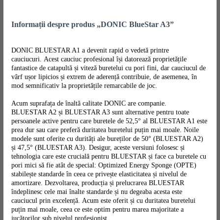
Informații despre produs „DONIC BlueStar A3”
DONIC BLUESTAR A1 a devenit rapid o vedetă printre
cauciucuri. Acest cauciuc profesional își datorează proprietățile
fantastice de catapultă și viteză buretelui cu pori fini, dar cauciucul de
vârf ușor lipicios și extrem de aderență contribuie, de asemenea, în
mod semnificativ la proprietățile remarcabile de joc.
Acum suprafața de înaltă calitate DONIC are companie.
BLUESTAR A2 și BLUESTAR A3 sunt alternative pentru toate
persoanele active pentru care buretele de 52,5° al BLUESTAR A1 este
prea dur sau care preferă duritatea buretelui puțin mai moale. Noile
modele sunt oferite cu durități ale bureților de 50° (BLUESTAR A2)
și 47,5° (BLUESTAR A3). Desigur, aceste versiuni folosesc și
tehnologia care este crucială pentru BLUESTAR și face ca buretele cu
pori mici să fie atât de special: Optimized Energy Sponge (OPTE)
stabilește standarde în ceea ce privește elasticitatea și nivelul de
amortizare. Dezvoltarea, producția și prelucrarea BLUESTAR
îndeplinesc cele mai înalte standarde și nu degeaba acesta este
cauciucul prin excelență. Acum este oferit și cu duritatea buretelui
puțin mai moale, ceea ce este optim pentru marea majoritate a
jucătorilor sub nivelul profesionist.