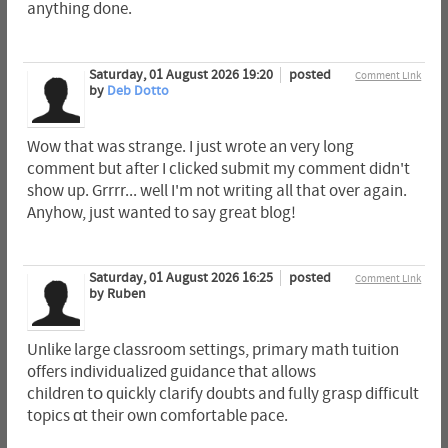
anything done.
Saturday, 01 August 2026 19:20
posted
Comment Link
by
Deb Dotto
Wow that was strange. I just wrote an very long
comment but after I clicked submit my comment didn't
show up. Grrrr... well I'm not writing all that over again.
Anyhow, just wanted to say great blog!
Saturday, 01 August 2026 16:25
posted
Comment Link
by Ruben
Unlike large classroom settings, primary math tuition
᧐ffers individualized guidance tһat allows
children tօ quіckly clarify doubts and fᥙlly grasp difficult
topics ɑt their own comfortable pace.