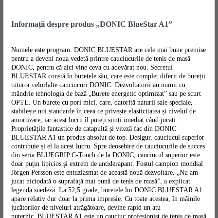
Informații despre produs „DONIC BlueStar A1”
Numele este program. DONIC BLUESTAR are cele mai bune premise
pentru a deveni noua vedetă printre cauciucurile de tenis de masă
DONIC, pentru că aici vine ceva cu adevărat nou. Secretul
BLUESTAR constă în buretele său, care este complet diferit de bureții
tuturor celorlalte cauciucuri DONIC. Dezvoltatorii au numit cu
mândrie tehnologia de bază „Burete energetic optimizat” sau pe scurt
OPTE. Un burete cu pori mici, care, datorită naturii sale speciale,
stabilește noi standarde în ceea ce privește elasticitatea și nivelul de
amortizare, iar acest lucru îl puteți simți imediat când jucați:
Proprietățile fantastice de catapultă și viteză fac din DONIC
BLUESTAR A1 un produs absolut de top. Desigur, cauciucul superior
contribuie și el la acest lucru. Spre deosebire de cauciucurile de succes
din seria BLUEGRIP C-Touch de la DONIC, cauciucul superior este
doar puțin lipicios și extrem de antiderapant. Fostul campion mondial
Jörgen Persson este entuziasmat de această nouă dezvoltare. „Nu am
jucat niciodată o suprafață mai bună de tenis de masă”, a explicat
legenda suedeză. La 52,5 grade, buretele lui DONIC BLUESTAR A1
apare relativ dur doar la prima impresie. Cu toate acestea, în mâinile
jucătorilor de niveluri atrăgătoare, devine rapid un atu
puternic. BLUESTAR A1 este un cauciuc profesionist de tenis de masă