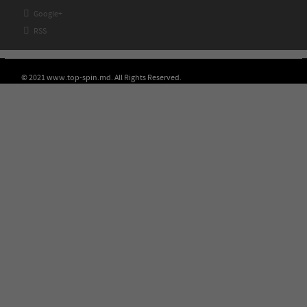

Google+

RSS
© 2021 www.top-spin.md. All Rights Reserved.