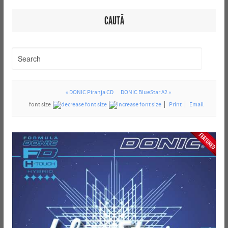
CAUTĂ
« DONIC Piranja CD
DONIC BlueStar A2 »
font size
Print
Email