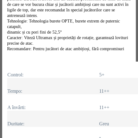
de care se vor bucura chiar și jucătorii ambițioși care nu sunt activi în
ligile de top, dar este recomandat în special jucătorilor care se
antrenează intens.
Tehnologie: Tehnologia burete OPTE, burete extrem de puternic
catapult,
dinamic și cu pori fini de 52,5°
Caracter: Viteză Ultramax și proprietăți de rotație, garantează lovituri
precise de atac.
Recomandare: Pentru jucători de atac ambițioși, fără compromisuri
Control:
5+
Tempo:
11++
A învârti:
11++
Duritate:
Greu