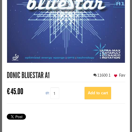
DONIC BLUESTAR A1
11600
1
Fav
€
45.00
QTY: