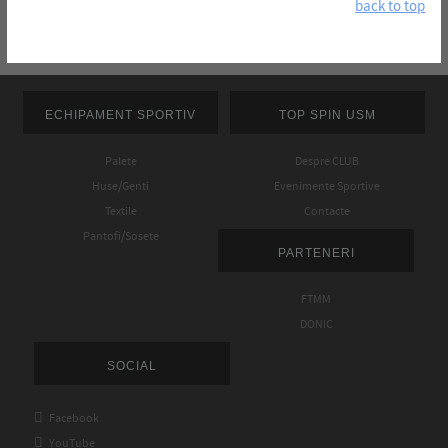
back to top
ECHIPAMENT SPORTIV
TOP SPIN USM
Palete
Despre CLUB
Huse/Genti
Evenimente Sportive
Textile
Contacte
Pantofi/Sosete
PARTENERI
FTMM
DONIC
SOCIAL

Facebook

YouTube