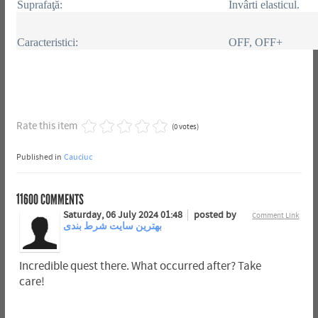
Suprafaţă:
Învârti elasticul.
Caracteristici:
OFF, OFF+
Rate this item
(0 votes)
Published in
Cauciuc
11600
COMMENTS
Saturday, 06 July 2024 01:48
posted by
Comment Link
بهترین سایت شرط بندی
Incredible quest there. What occurred after? Take
care!