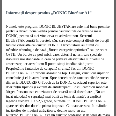
Informații despre produs „DONIC BlueStar A1”
Numele este program. DONIC BLUESTAR are cele mai bune premise
pentru a deveni noua vedetă printre cauciucurile de tenis de masă
DONIC, pentru că aici vine ceva cu adevărat nou. Secretul
BLUESTAR constă în buretele său, care este complet diferit de bureții
tuturor celorlalte cauciucuri DONIC. Dezvoltatorii au numit cu
mândrie tehnologia de bază „Burete energetic optimizat” sau pe scurt
OPTE. Un burete cu pori mici, care, datorită naturii sale speciale,
stabilește noi standarde în ceea ce privește elasticitatea și nivelul de
amortizare, iar acest lucru îl puteți simți imediat când jucați:
Proprietățile fantastice de catapultă și viteză fac din DONIC
BLUESTAR A1 un produs absolut de top. Desigur, cauciucul superior
contribuie și el la acest lucru. Spre deosebire de cauciucurile de succes
din seria BLUEGRIP C-Touch de la DONIC, cauciucul superior este
doar puțin lipicios și extrem de antiderapant. Fostul campion mondial
Jörgen Persson este entuziasmat de această nouă dezvoltare. „Nu am
jucat niciodată o suprafață mai bună de tenis de masă”, a explicat
legenda suedeză. La 52,5 grade, buretele lui DONIC BLUESTAR A1
apare relativ dur doar la prima impresie. Cu toate acestea, în mâinile
jucătorilor de niveluri atrăgătoare, devine rapid un atu
puternic. BLUESTAR A1 este un cauciuc profesionist de tenis de masă