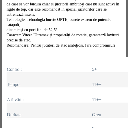
de care se vor bucura chiar și jucătorii ambițioși care nu sunt activi în
ligile de top, dar este recomandat în special jucătorilor care se
antrenează intens.
Tehnologie: Tehnologia burete OPTE, burete extrem de puternic
catapult,
dinamic și cu pori fini de 52,5°
Caracter: Viteză Ultramax și proprietăți de rotație, garantează lovituri
precise de atac.
Recomandare: Pentru jucători de atac ambițioși, fără compromisuri
Control:
5+
Tempo:
11++
A învârti:
11++
Duritate:
Greu