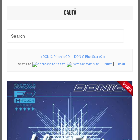
CAUTĂ
« DONIC Piranja CD
DONIC BlueStar A2 »
font size
Print
Email