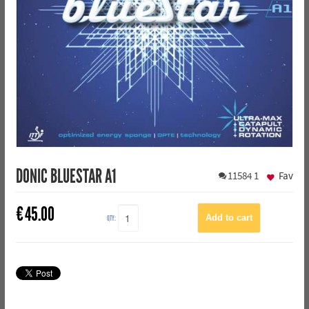
DONIC BLUESTAR A1
11584
1
Fav
€
45.00
QTY: