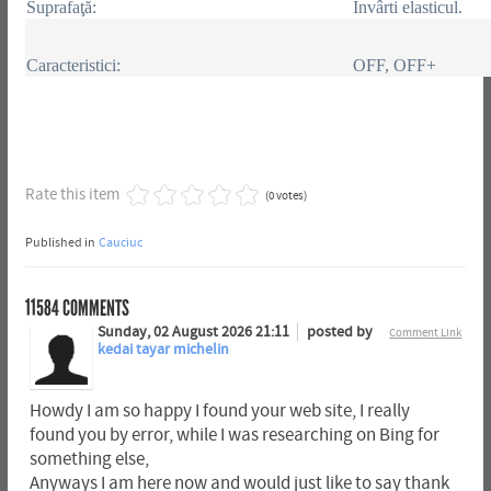
Suprafaţă:
Învârti elasticul.
Caracteristici:
OFF, OFF+
Rate this item
(0 votes)
Published in
Cauciuc
11584
COMMENTS
Sunday, 02 August 2026 21:11
posted by
Comment Link
kedai tayar michelin
Howdy I am so happy I found your web site, I really
found you by error, while I was researching on Bing for
something else,
Anyways I am here now and would just like to say thank