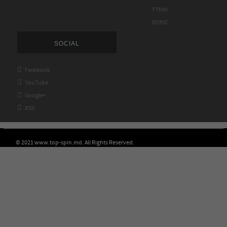
FTMM
DONIC
SOCIAL

Facebook

YouTube

Google+

RSS
© 2021 www.top-spin.md. All Rights Reserved.