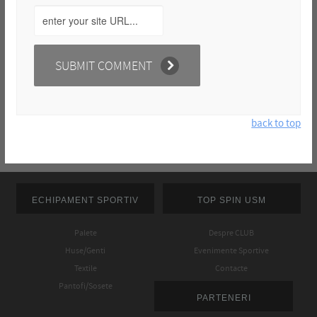
back to top
ECHIPAMENT SPORTIV
TOP SPIN USM
Palete
Despre CLUB
Huse/Genti
Evenimente Sportive
Textile
Contacte
Pantofi/Sosete
PARTENERI