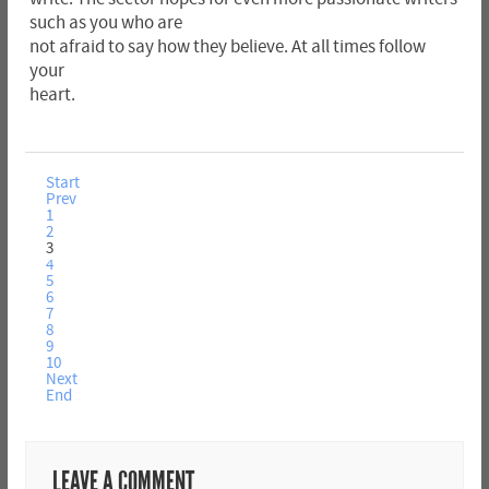
such as you who are
not afraid to say how they believe. At all times follow
your
heart.
Start
Prev
1
2
3
4
5
6
7
8
9
10
Next
End
LEAVE A COMMENT