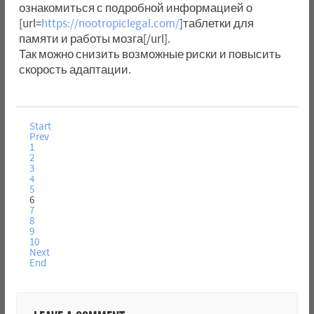
ознакомиться с подробной информацией о
[url=
https://nootropiclegal.com/
]таблетки для
памяти и работы мозга[/url].
Так можно снизить возможные риски и повысить
скорость адаптации.
Start
Prev
1
2
3
4
5
6
7
8
9
10
Next
End