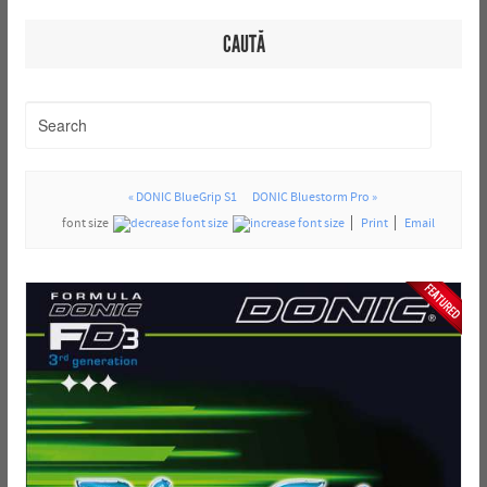
CAUTĂ
« DONIC BlueGrip S1
DONIC Bluestorm Pro »
font size
Print
Email