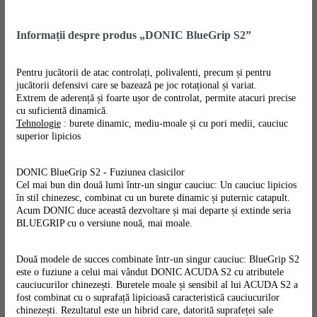
Informații despre produs „DONIC BlueGrip S2”
Pentru jucătorii de atac controlați, polivalenti, precum și pentru
jucătorii defensivi care se bazează pe joc rotațional și variat.
Extrem de aderență și foarte ușor de controlat, permite atacuri precise
cu suficientă dinamică.
Tehnologie
: burete dinamic, mediu-moale și cu pori medii, cauciuc
superior lipicios
DONIC BlueGrip S2 - Fuziunea clasicilor
Cel mai bun din două lumi într-un singur cauciuc: Un cauciuc lipicios
în stil chinezesc, combinat cu un burete dinamic și puternic catapult.
Acum DONIC duce această dezvoltare și mai departe și extinde seria
BLUEGRIP cu o versiune nouă, mai moale.
Două modele de succes combinate într-un singur cauciuc: BlueGrip S2
este o fuziune a celui mai vândut DONIC ACUDA S2 cu atributele
cauciucurilor chinezești. Buretele moale și sensibil al lui ACUDA S2 a
fost combinat cu o suprafață lipicioasă caracteristică cauciucurilor
chinezești. Rezultatul este un hibrid care, datorită suprafeței sale