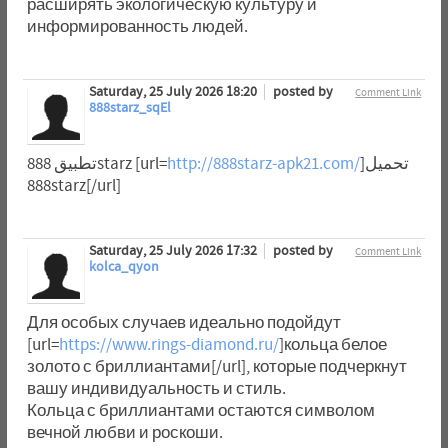
расширять экологическую культуру и
информированность людей.
Saturday, 25 July 2026 18:20
posted by
Comment Link
888starz_sqEl
تطبيق 888starz [url=
http://888starz-apk21.com/
]تحميل
888starz[/url]
Saturday, 25 July 2026 17:32
posted by
Comment Link
kolca_qyon
Для особых случаев идеально подойдут
[url=
https://www.rings-diamond.ru/
]кольца белое
золото с бриллиантами[/url], которые подчеркнут
вашу индивидуальность и стиль.
Кольца с бриллиантами остаются символом
вечной любви и роскоши.