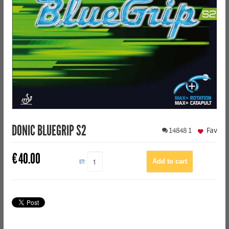
DONIC BLUEGRIP S2
14848
1
Fav
€
40.00
QTY: