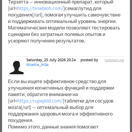
Тирзетта — инновационный препарат, который
[url=
https://tirsebioh.com/
]семаглутид для
похудения[/url], помогая улучшить самочувствие
и поддерживать оптимальный уровень энергии.
Математические модели позволяют тестировать
сценарии без затратных полевых опытов и
ускоряют получение результатов.
Saturday, 25 July 2026 20:14
posted by
Comment Link
tirzetta_inSa
Если вы ищете эффективное средство для
улучшения когнитивных функций и поддержки
памяти, обратите внимание на
[url=
https://rupeptid.com/
]таблетки для сосудов
мозга[/url] — оптимальный выбор для
поддержания здоровья мозга и эффективного
похудения.
Помимо этого, данные знания помогают