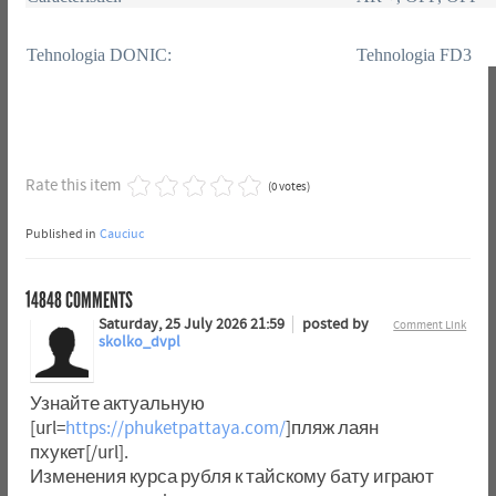
Tehnologia DONIC:
Tehnologia FD3
Rate this item
(0 votes)
Published in
Cauciuc
14848
COMMENTS
Saturday, 25 July 2026 21:59
posted by
Comment Link
skolko_dvpl
Узнайте актуальную
[url=
https://phuketpattaya.com/
]пляж лаян
пхукет[/url].
Изменения курса рубля к тайскому бату играют