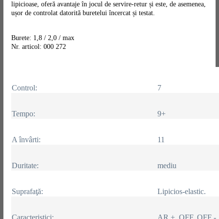
lipicioase, oferă avantaje în jocul de servire-retur și este, de asemenea,
ușor de controlat datorită buretelui încercat și testat.
Burete: 1,8 / 2,0 / max
Nr. articol: 000 272
Control:
7
Tempo:
9+
A învârti:
11
Duritate:
mediu
Suprafaţă:
Lipicios-elastic.
Caracteristici:
AR +, OFF, OFF -