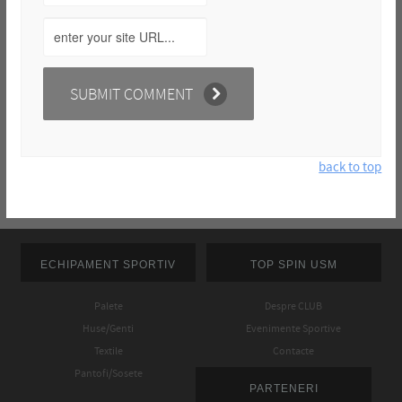
back to top
ECHIPAMENT SPORTIV
TOP SPIN USM
Palete
Despre CLUB
Huse/Genti
Evenimente Sportive
Textile
Contacte
Pantofi/Sosete
PARTENERI