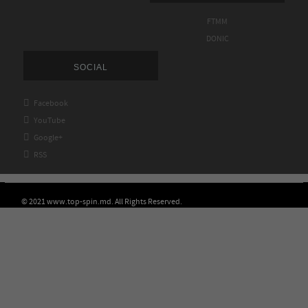
FTMM
DONIC
SOCIAL

Facebook

YouTube

Google+

RSS
© 2021 www.top-spin.md. All Rights Reserved.