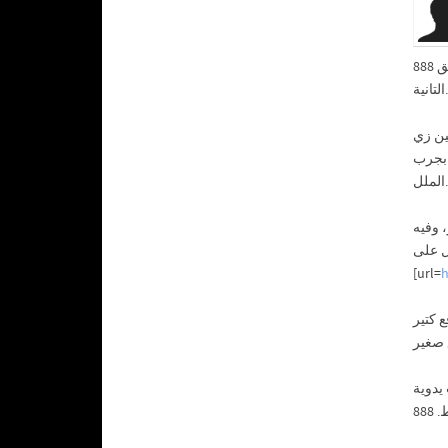
تطبيق 888starz. اللي عجبني من البداية إن عدد الألعاب رهيب، قريب من تلت آلاف لعبة سلوتس تقريبًا، ومش كلها حشو زي بعض المواقع
التانية.
ألعاب ناس محترمين زي
للتاني بجرب Book of Dead. بتفضل اللعب الحقيقي فيه قسم اللايف من
الملل.
نز، وفيه
 ادخل على
[url=
h
إن طرق الدفع كتير
يدوية