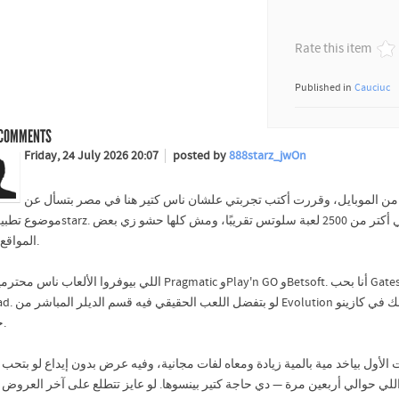
Rate this item
Published in
Cauciuc
COMMENTS
Friday, 24 July 2026 20:07
posted by
888starz_jwOn
ي من الموبايل، وقررت أكتب تجربتي علشان ناس كتير هنا في مصر بتسأل عن
المواقع التانية.
اللي بيوفروا ال Pragmatic وPlay'n GO وBetsoft. أنا بحب Gates of Olympus وSweet Bonanza، وأحيانًا بلف على Book
بموزعين حقيقيين، وشوز زي كريزي تايم بتحسس
حقيقي.
لأول بياخد مية بالمية زيادة ومعاه لفات مجانية، وفيه عرض بدون إيداع لو بتحب
اللي حوالي أربعين مرة — دي حاجة كتير بينسوها. لو عايز تتطلع على آخر العروض ر