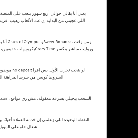
يعني أنا بقالي حوالي أربع شهور بلعب على المن
لو بتحب ت
النقطة الوحيدة اللي زعلتني إن خدمة العملاء أحيانًا
شوية، حاجة عادية بس مبتدئ ممكن يلخبط. 888starz apk شغال حلو على الموبايل وبيجيله تحديثات باستمرار.