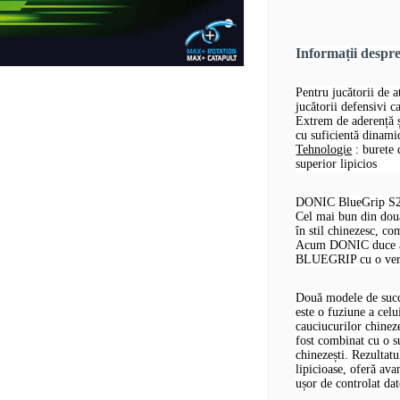
Informații desp
Pentru jucătorii de a
jucătorii defensivi c
Extrem de aderență ș
cu suficientă dinami
Tehnologie
: burete 
superior lipicios
DONIC BlueGrip S2 -
Cel mai bun din două
în stil chinezesc, co
Acum DONIC duce ace
BLUEGRIP cu o vers
Două modele de succ
este o fuziune a ce
cauciucurilor chinez
fost combinat cu o su
chinezești. Rezultatu
lipicioase, oferă ava
ușor de controlat dato