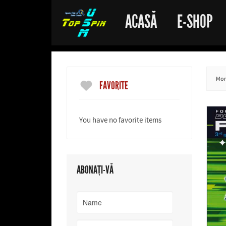
ACASĂ
E-SHOP
More
FAVORITE
You have no favorite items
ABONAȚI-VĂ