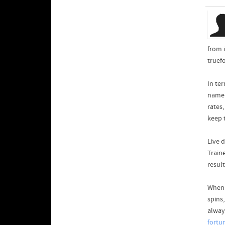
from 
truef
In te
name 
rates
keep t
Live d
Train
result
When 
spins,
alway
fortu