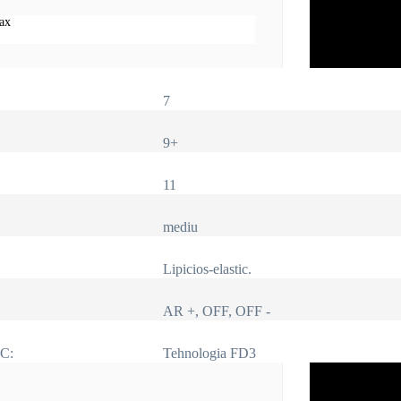
max
7
9+
11
mediu
Lipicios-elastic.
AR +, OFF, OFF -
IC:
Tehnologia FD3