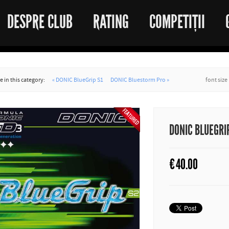
DESPRE CLUB
RATING
COMPETIȚII
 in this category:
« DONIC BlueGrip S1
DONIC Bluestorm Pro »
font size
DONIC BLUEGRI
€
40.00