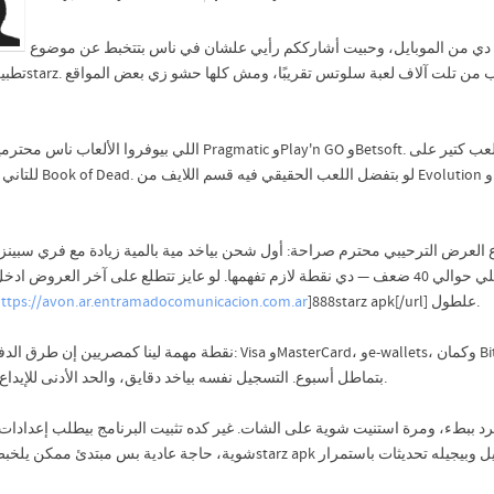
صة دي من الموبايل، وحبيت أشارككم رأيي علشان في ناس بتتخبط عن موضوع
اللي بيوفروا ال Pragmatic وPlay'n GO وBetsoft. أنا بلعب كتير على Gates of Olympus وSweet Bonanza، ومن وقت
لو  Evolution بكروبيهات حقيقيين، وCrazy Time وروليت مباشر بتكسر
موضوع العرض الترحيبي محترم صراحة: أول شحن بياخد مية بالمية زيادة مع فري سبي no deposit جرب الأول. بس اقرا
الشروط كويس من شرط المراهنة اللي حوالي 40 ضعف — دي نقطة لازم تفهمها. لو عايز تتطلع على آخر العروض
ttps://avon.ar.entramadocomunicacion.com.ar
]888starz apk[/url] علطول.
نقطة مهمة لينا كمصريين : Visa وMasterCard، وe-wallets، وكمان Bitcoin. السحب بيجيلي بسرعة معقولة، مش زي مواقع
بتماطل أسبوع. التسجيل نفسه بياخد دقايق، والحد الأدنى للإيداع صغير.
 بيرد ببطء، ومرة استنيت شوية على الشات. غير كده تثبيت البرنامج بيطلب إعدادات 