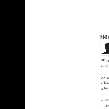
14848
موضوع تطبيق 888starz. أكتر حاجة حبيتها إن فيه كم ألعاب ضخم، فيه حوالي أكتر من 2500 لعبة سلوتس تقريبًا، ومش كلها حشو زي بعض
ألعاب ناس محترمين زي
of Dead. لو بتفضل اللعب الحقيقي فيه قسم الديلر المباشر من Evolution ك إنك في كازينو
 تجرب
وح لـ