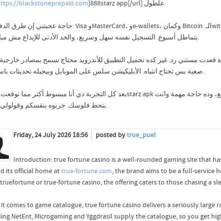
ttps://blackstoneprepaid.com
]888starz app[/url] علطول.
حاجة: Visa وMasterCard، وe-wallets، وكمان Bitcoin. الـwithdrawal بياخد يوم لتلاتة على المحفظة، مش زي مواقع
بتماطل أسبوع. التسجيل نفسه سهل وسريع، والحد الأدنى للإيداع مش مبالغ فيه.
مرة قعدت مستني رد. غير كده تحميل التطبيق للأندرويد محتاج تسمح بمصادر خارجي
صعبة بس تحتاج انتباه. الأبليكيشن سلس على الموبايل وبيجيله تحديثات باستمرار.
بتحط فلوسك. جربوه بنفسكم وقولولي رأيكم.
Friday, 24 July 2026 18:56
posted by
true_puel
Introduction: true fortune casino is a well-rounded gaming site that ha
d its official home at
true-fortune.com
, the brand aims to be a full-service
t truefortune or true-fortune casino, the offering caters to those chasing a s
it comes to game catalogue, true fortune casino delivers a seriously large 
ding NetEnt, Microgaming and Yggdrasil supply the catalogue, so you get h