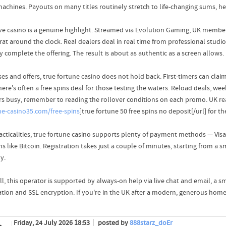
machines. Payouts on many titles routinely stretch to life-changing sums, he
ive casino is a genuine highlight. Streamed via Evolution Gaming, UK members
rat around the clock. Real dealers deal in real time from professional studi
y complete the offering. The result is about as authentic as a screen allows.
es and offers, true fortune casino does not hold back. First-timers can claim
here's often a free spins deal for those testing the waters. Reload deals, w
rs busy, remember to reading the rollover conditions on each promo. UK rea
ne-casino35.com/free-spins
]true fortune 50 free spins no deposit[/url] for th
acticalities, true fortune casino supports plenty of payment methods — Visa 
s like Bitcoin. Registration takes just a couple of minutes, starting from a 
y.
ll, this operator is supported by always-on help via live chat and email, a
ation and SSL encryption. If you're in the UK after a modern, generous home,
Friday, 24 July 2026 18:53
posted by
888starz_doEr