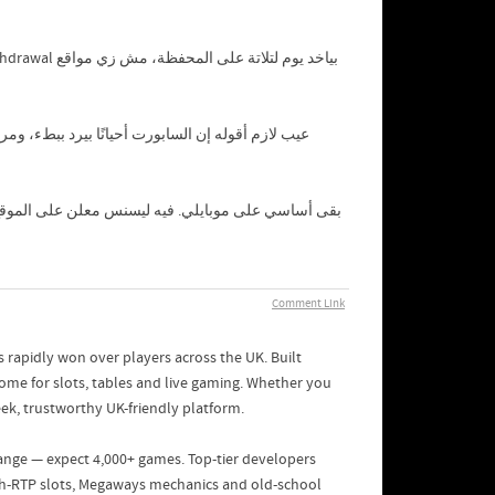
عيب لازم أقوله إن السابورت أحيانًا بيرد ببطء، و
Comment Link
s rapidly won over players across the UK. Built
 home for slots, tables and live gaming. Whether you
leek, trustworthy UK-friendly platform.
range — expect 4,000+ games. Top-tier developers
igh-RTP slots, Megaways mechanics and old-school