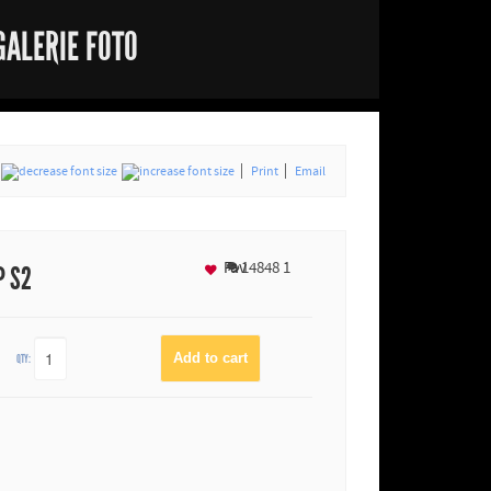
GALERIE FOTO
Print
Email
Fav
14848
1
P S2
QTY: