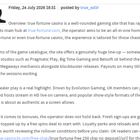
Friday, 24 July 2026 18:31
posted by
true_ezOr
Overview: true fortune casino is a well-rounded gaming site that has ra
its main hub at
true-fortune.com
, the operator aims to be an all-in-one ho
ortune or even true-fortune casino, the experience is tailored for those chas
rms of the game catalogue, the site offers a genuinely huge line-up — somewh
studios such as Pragmatic Play, Big Time Gaming and Betsoft sit behind the
, Megaways mechanics alongside blockbuster releases. Payouts on many title
he sessions exciting.
ealer play is a real highlight. Driven by Evolution Gaming, UK members can j
ed hosts stream in HD live on camera, and popular show-style formats of t
 is about as authentic as a screen allows.
it comes to bonuses, the operator does not hold back. Fresh sign-ups are 
 topped up by a free spins deal to start with. Loyalty perks and reloads and
s worth reviewing the rollover conditions before you claim. UK readers can ch
ne-casino34.com/free-chips
]true fortune free 250 chip no deposit[/url] for th