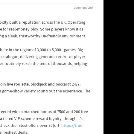
Comment Link
pidly built a reputation across the UK. Operating
me for real-money play. Some players know it as
ing a sleek, trustworthy UK-friendly environment.
ere in the region of 3,000 to 5,000+ games. Big-
 catalogue, delivering generous return-to-player
s routinely reach the tens of thousands, helping
oin live roulette, blackjack and baccarat 24/7.
he game-show variety round out the experience. The
greeted with a matched bonus of ?500 and 200 free
 a tiered VIP scheme reward loyalty, though it's
eck the latest offers over at [url=
https://true-
e freshest deals.