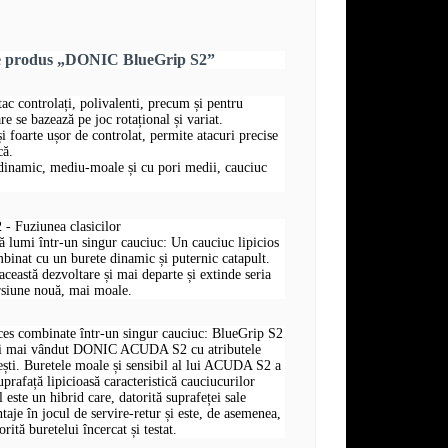
re produs „DONIC BlueGrip S2”
tac controlați, polivalenti, precum și pentru
are se bazează pe joc rotațional și variat.
i foarte ușor de controlat, permite atacuri precise
că.
dinamic, mediu-moale și cu pori medii, cauciuc
 Fuziunea clasicilor
 lumi într-un singur cauciuc: Un cauciuc lipicios
mbinat cu un burete dinamic și puternic catapult.
astă dezvoltare și mai departe și extinde seria
iune nouă, mai moale.
es combinate într-un singur cauciuc: BlueGrip S2
lui mai vândut DONIC ACUDA S2 cu atributele
ești. Buretele moale și sensibil al lui ACUDA S2 a
prafață lipicioasă caracteristică cauciucurilor
l este un hibrid care, datorită suprafeței sale
ntaje în jocul de servire-retur și este, de asemenea,
rită buretelui încercat și testat.