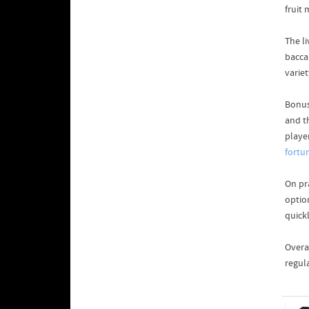
fruit 
The l
bacca
variet
Bonus
and t
playe
fortu
On pr
option
quickl
Overa
regul