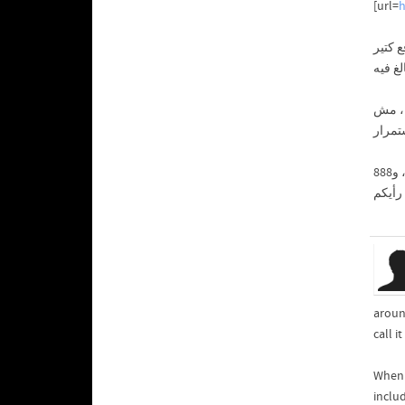
[url=
h
 عجبتني إن طرق الدفع كتير
ة، مش
بعد كل التجربة دي أنا مبسوط أكتر مما توقعت، و888starz apk بقى أساسي على موبايلي. فيه ليسنس معلن على الموقع، وده حاجة مهمة وانت
aroun
call i
When 
inclu