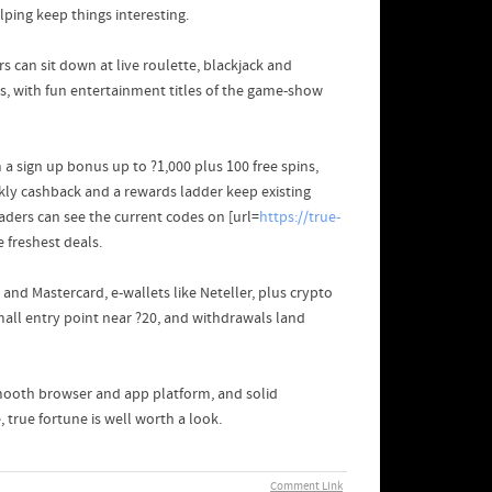
lping keep things interesting.
 can sit down at live roulette, blackjack and
os, with fun entertainment titles of the game-show
 a sign up bonus up to ?1,000 plus 100 free spins,
eekly cashback and a rewards ladder keep existing
ders can see the current codes on [url=
https://true-
e freshest deals.
and Mastercard, e-wallets like Neteller, plus crypto
small entry point near ?20, and withdrawals land
 smooth browser and app platform, and solid
 true fortune is well worth a look.
Comment Link