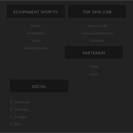
ECHIPAMENT SPORTIV
TOP SPIN USM
Palete
Despre CLUB
Huse/Genti
Evenimente Sportive
Textile
Contacte
Pantofi/Sosete
PARTENERI
FTMM
DONIC
SOCIAL

Facebook

YouTube

Google+

RSS