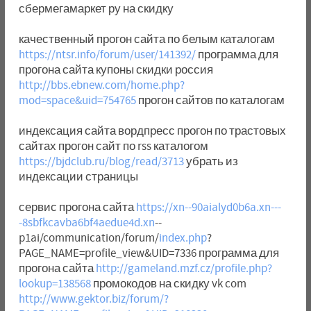
сбермегамаркет ру на скидку
качественный прогон сайта по белым каталогам
https://ntsr.info/forum/user/141392/
программа для
прогона сайта купоны скидки россия
http://bbs.ebnew.com/home.php?
mod=space&uid=754765
прогон сайтов по каталогам
индексация сайта вордпресс прогон по трастовых
сайтах прогон сайт по rss каталогом
https://bjdclub.ru/blog/read/3713
убрать из
индексации страницы
сервис прогона сайта
https://xn--90aialyd0b6a.xn---
-8sbfkcavba6bf4aedue4d.xn
--
p1ai/communication/forum/
index.php
?
PAGE_NAME=profile_view&UID=7336 программа для
прогона сайта
http://gameland.mzf.cz/profile.php?
lookup=138568
промокодов на скидку vk com
http://www.gektor.biz/forum/?