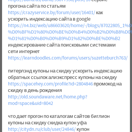
прогона сайта по статьям
https://crazyservice.by/forum/user/16401/
как
ускорить индексацию сайта в google
https://n4.biz/web/u86603620/home/-/blogs/87022805_1%
%D0%BF%D1%80%D0%BE%D0%B4%D0%B2%D0%B8%D0
%D1%81%D0%B0%D0%B9%D1%82%D0%BE%D0%B2
индексирование сайта поисковыми системами
сети интернет
https://learndoodles.com/forums/users/suzetteburch763/
питерлэнд купоны на скидку ускорить индексацию
обратных ссылок алиэкспресс купоны на скидку
https://spacehey.com/profile?id=2804846
промокод на
скидку в день рождения
http://old.soundaware.net/home.php?
mod=space&uid=8042
что дает прогон по каталогам сайтов биглион
купоны на скидку скидка купон уфа
http://citydn.ru/club/user/24846/
купон