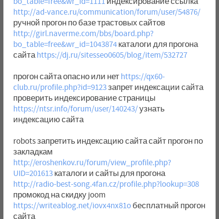
bo_table=free&wr_id=1111
индексирование ссылка
http://ad-vance.ru/communication/forum/user/54876/
ручной прогон по базе трастовых сайтов
http://girl.naverme.com/bbs/board.php?
bo_table=free&wr_id=1043874
каталоги для прогона
сайта
https://dj.ru/sitesseo0605/blog/item/532727
прогон сайта опасно или нет
https://qx60-
club.ru/profile.php?id=9123
запрет индексации сайта
проверить индексирование страницы
https://ntsr.info/forum/user/140243/
узнать
индексацию сайта
robots запретить индексацию сайта сайт прогон по
закладкам
http://eroshenkov.ru/forum/view_profile.php?
UID=201613
каталоги и сайты для прогона
http://radio-best-song.4fan.cz/profile.php?lookup=308
промокод на скидку joom
https://writeablog.net/iovx4nx81o
бесплатный прогон
сайта