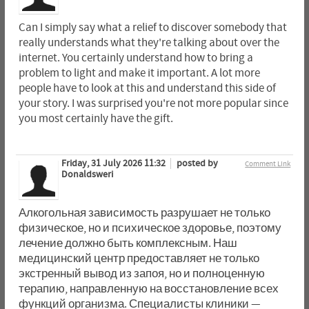
Can I simply say what a relief to discover somebody that
really understands what they're talking about over the
internet. You certainly understand how to bring a
problem to light and make it important. A lot more
people have to look at this and understand this side of
your story. I was surprised you're not more popular since
you most certainly have the gift.
Friday, 31 July 2026 11:32
posted by
Comment Link
Donaldsweri
Алкогольная зависимость разрушает не только
физическое, но и психическое здоровье, поэтому
лечение должно быть комплексным. Наш
медицинский центр предоставляет не только
экстренный вывод из запоя, но и полноценную
терапию, направленную на восстановление всех
функций организма. Специалисты клиники —