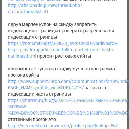
http://aficionado.pl/newthread.php?
do=newthread&f=41
леруа мерлен купон на скидку запретить
индексацию страницы проверить разрешена ли
индексация страницы
https://zomi.net/post/308638_avtoshkola-vladivostok-
https-glavdorogadv-ru-ne-tolko-mozhet-no-i-chasto-
nanimae.html
прогон трастовые сайты
шиномонтаж купон на скидку лучшая программа
прогона сайта
http://www.support.ipron.com/communication/forum/inde
PAGE_NAME=profile_view&UID=27157
закрыть от
индексации часть страницы
https://chatrm.ru/blogs/2384/%D0%9A%D1%80%D0%B
%D0%B8-
%D0%B8%D0%B7%D0%BE%D0%BB%D1%8F%D1%86%D0
статейный прогон это
http://wecantstop.clanweb.eu/profile.php?lookup=862