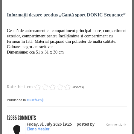
Informații despre produs „Gantă sport DONIC Sequence”
Geantă de antrenament cu compartiment principal mare, compartiment
exterior, compartiment pentru încălțăminte și compartiment cu
fermoar în față. Material jacquard din poliester de înaltă calitate.
Culoare: negru-antracit-var
Dimensiune: cca 51 x 31 x 30 cm
Rate this item
(0 votes)
Published in
Huse/Genți
12985
COMMENTS
Friday, 31 July 2026 19:25
posted by
Comment Link
Elena Mealer