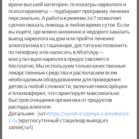
врачи высшей категории, психиатры-наркологи и
психотерапевты — подбирают программу лечения
персонально. А работа в режиме 24/7 позволяет
срочно оказать помощь в любое время суток. Если
вы ищете, где можно анонимно и недорого заказать
выезд нарколога на дом или пройти лечение
алкоголизма в стационаре, достаточно позвонить
по телефону или написать в WhatsApp —
консультация нарколога предоставляется
бесплатно. Мы используем только качественные
лекарственные средства и располагаем всем
необходимым оборудованием для проведения
детокса любой сложности, включая гемосорбцию
и плазмаферез, что гарантирует максимально
быстрое очищение организма от продуктов
распада алкоголя.
Детальнее - [url=
https://vyvod-iz-zapoya-v-koroleve14-
2.ru/
]круглосуточный стационар вывод из
запоя[/url]