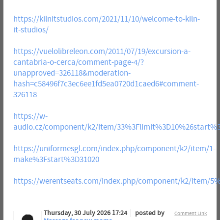
https://kilnitstudios.com/2021/11/10/welcome-to-kiln-
it-studios/
https://vuelolibreleon.com/2011/07/19/excursion-a-
cantabria-o-cerca/comment-page-4/?
unapproved=326118&moderation-
hash=c58496f7c3ec6ee1fd5ea0720d1caed6#comment-
326118
https://w-
audio.cz/component/k2/item/33%3Flimit%3D10%26start%
https://uniformesgl.com/index.php/component/k2/item/1-
make%3Fstart%3D31020
https://werentseats.com/index.php/component/k2/item/5
Thursday, 30 July 2026 17:24
posted by
Comment Link