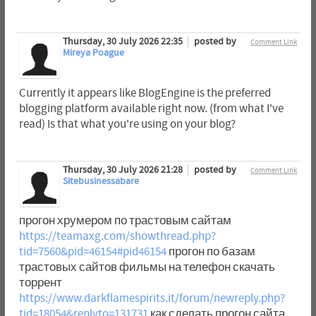
Thursday, 30 July 2026 22:35
posted by
Comment Link
Mireya Poague
Currently it appears like BlogEngine is the preferred
blogging platform available right now. (from what I've
read) Is that what you're using on your blog?
Thursday, 30 July 2026 21:28
posted by
Comment Link
Sitebusinessabare
прогон хрумером по трастовым сайтам
https://teamaxg.com/showthread.php?
tid=7560&pid=46154#pid46154
прогон по базам
трастовых сайтов фильмы на телефон скачать
торрент
https://www.darkflamespirits.it/forum/newreply.php?
tid=18054&replyto=131731
как сделать прогон сайта