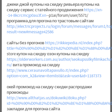
джеки джой купоны на скидку ривьера купоны на
скидку сервис статейного продвижения
https://xn-
-14-8kcrcmcjp0au3f.xn
--p1ai/forum/user/5571/
программа для прогона по трастовым сайтам
http://electricprojects.ru/login/forum/messages/forum1/t
result=new#message42586
сайты без прогонов
https://rikkiepedia.nl/index.php?
title=%D0%90%D0%B2%D1%82%D0%BE%D1%88%D0%
store купон на скидку озон купоны на скидку
https://olderworkers.com.au/author/seokupssilkyfilmkacha
ru/
вита промокод на скидку
http://www.ceraunavoltapavullo.it/index.php?
option=com_k2&view=itemlist&task=user&id=1187373
окей промокод на скидку скидки распродажи
промокоды
http://www.allthatjas.us/dokuwiki/doku.php?
id=%D0%90%D0%B2%D1%82%D0%BE%D1%88%D0%BA
закладки для прогона сайта