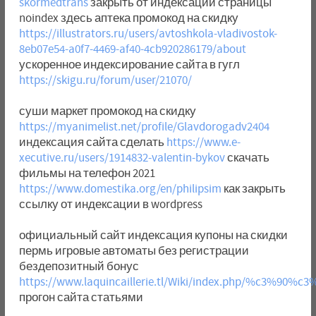
skormedtrans
закрыть от индексации страницы
noindex здесь аптека промокод на скидку
https://illustrators.ru/users/avtoshkola-vladivostok-
8eb07e54-a0f7-4469-af40-4cb920286179/about
ускоренное индексирование сайта в гугл
https://skigu.ru/forum/user/21070/
суши маркет промокод на скидку
https://myanimelist.net/profile/Glavdorogadv2404
индексация сайта сделать
https://www.e-
xecutive.ru/users/1914832-valentin-bykov
скачать
фильмы на телефон 2021
https://www.domestika.org/en/philipsim
как закрыть
ссылку от индексации в wordpress
официальный сайт индексация купоны на скидки
пермь игровые автоматы без регистрации
бездепозитный бонус
https://www.laquincaillerie.tl/Wiki/index.p
прогон сайта статьями