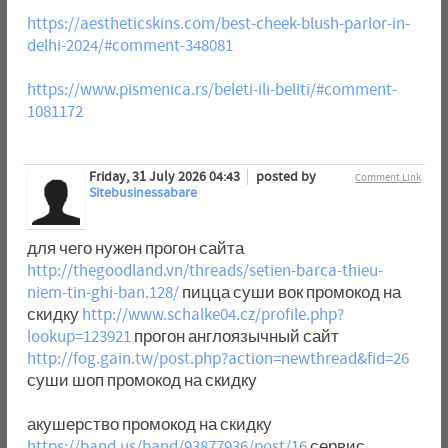
https://aestheticskins.com/best-cheek-blush-parlor-in-
delhi-2024/#comment-348081
https://www.pismenica.rs/beleti-ili-beliti/#comment-
1081172
Friday, 31 July 2026 04:43
posted by
Comment Link
Sitebusinessabare
для чего нужен прогон сайта
http://thegoodland.vn/threads/setien-barca-thieu-
niem-tin-ghi-ban.128/
пицца суши вок промокод на
скидку
http://www.schalke04.cz/profile.php?
lookup=123921
прогон англоязычный сайт
http://fog.gain.tw/post.php?action=newthread&fid=26
суши шоп промокод на скидку
акушерство промокод на скидку
https://band.us/band/93877936/post/16
сервис