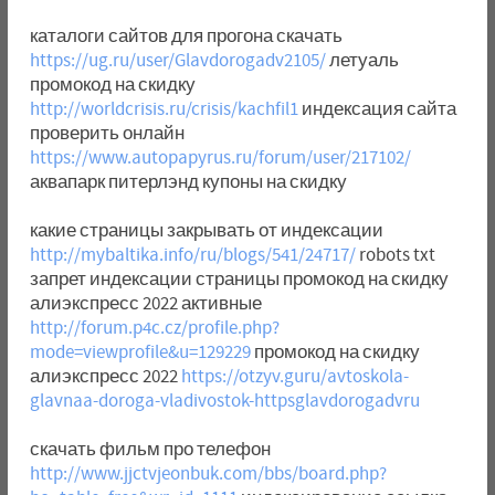
каталоги сайтов для прогона скачать
https://ug.ru/user/Glavdorogadv2105/
летуаль
промокод на скидку
http://worldcrisis.ru/crisis/kachfil1
индексация сайта
проверить онлайн
https://www.autopapyrus.ru/forum/user/217102/
аквапарк питерлэнд купоны на скидку
какие страницы закрывать от индексации
http://mybaltika.info/ru/blogs/541/24717/
robots txt
запрет индексации страницы промокод на скидку
алиэкспресс 2022 активные
http://forum.p4c.cz/profile.php?
mode=viewprofile&u=129229
промокод на скидку
алиэкспресс 2022
https://otzyv.guru/avtoskola-
glavnaa-doroga-vladivostok-httpsglavdorogadvru
скачать фильм про телефон
http://www.jjctvjeonbuk.com/bbs/board.php?