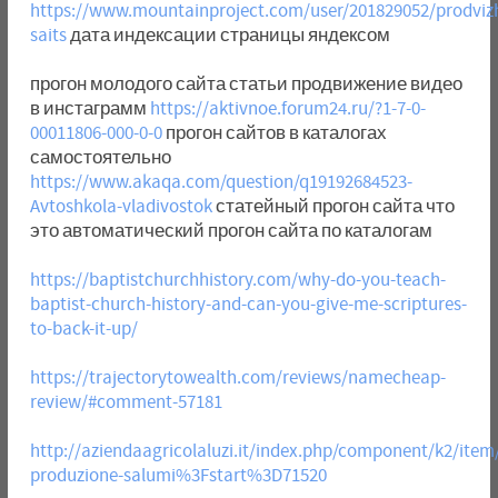
https://www.mountainproject.com/user/201829052/prodviz
saits
дата индексации страницы яндексом
прогон молодого сайта статьи продвижение видео
в инстаграмм
https://aktivnoe.forum24.ru/?1-7-0-
00011806-000-0-0
прогон сайтов в каталогах
самостоятельно
https://www.akaqa.com/question/q19192684523-
Avtoshkola-vladivostok
статейный прогон сайта что
это автоматический прогон сайта по каталогам
https://baptistchurchhistory.com/why-do-you-teach-
baptist-church-history-and-can-you-give-me-scriptures-
to-back-it-up/
https://trajectorytowealth.com/reviews/namecheap-
review/#comment-57181
http://aziendaagricolaluzi.it/index.php/component/k2/item
produzione-salumi%3Fstart%3D71520