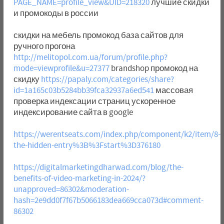
PAGE_NAME=profile_view&UID=218320
лучшие скидки
и промокоды в россии
скидки на мебель промокод база сайтов для
ручного прогона
http://melitopol.com.ua/forum/profile.php?
mode=viewprofile&u=27377
brandshop промокод на
скидку
https://papaly.com/categories/share?
id=1a165c03b5284bb39fca32937a6ed541
массовая
проверка индексации страниц ускоренное
индексирование сайта в google
https://werentseats.com/index.php/component/k2/item/8-
the-hidden-entry%3B%3Fstart%3D376180
https://digitalmarketingdharwad.com/blog/the-
benefits-of-video-marketing-in-2024/?
unapproved=86302&moderation-
hash=2e9dd0f7f67b5066183dea669cca073d#comment-
86302