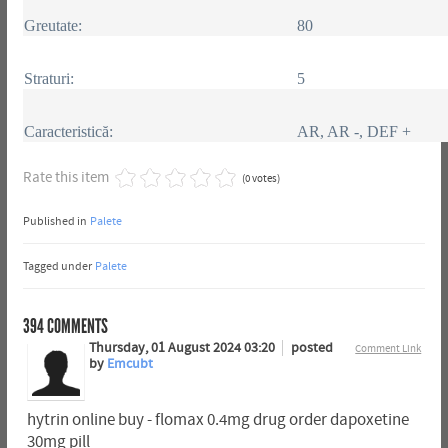
Greutate:
80
Straturi:
5
Caracteristică:
AR, AR -, DEF +
Rate this item
(0 votes)
Published in
Palete
Tagged under
Palete
394
COMMENTS
Thursday, 01 August 2024 03:20
posted
Comment Link
by
Emcubt
hytrin online buy - flomax 0.4mg drug order dapoxetine
30mg pill