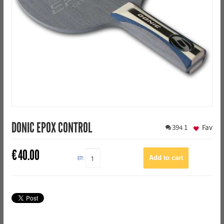
DONIC EPOX CONTROL
394
1
Fav
€
40.00
QTY: