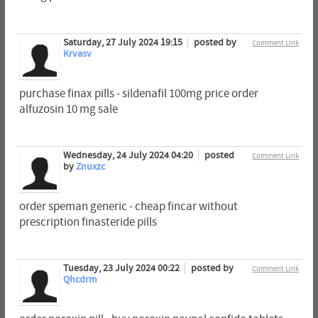
Saturday, 27 July 2024 19:15
posted by
Comment Link
Krvasv
purchase finax pills - sildenafil 100mg price order
alfuzosin 10 mg sale
Wednesday, 24 July 2024 04:20
posted
Comment Link
by
Znuxzc
order speman generic - cheap fincar without
prescription finasteride pills
Tuesday, 23 July 2024 00:22
posted by
Comment Link
Qhcdrm