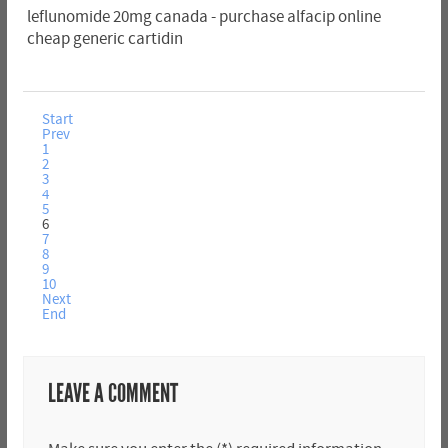
leflunomide 20mg canada - purchase alfacip online
cheap generic cartidin
Start
Prev
1
2
3
4
5
6
7
8
9
10
Next
End
LEAVE A COMMENT