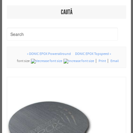
CAUTĂ
« DONIC EPOX Powerallround
DONIC EPOX Topspeed »
font size
Print
Email