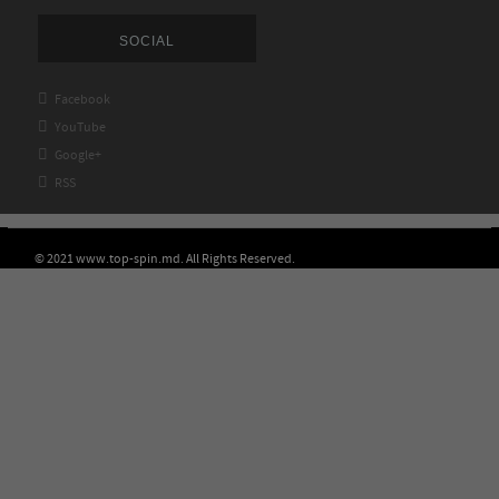
SOCIAL

Facebook

YouTube

Google+

RSS
© 2021 www.top-spin.md. All Rights Reserved.