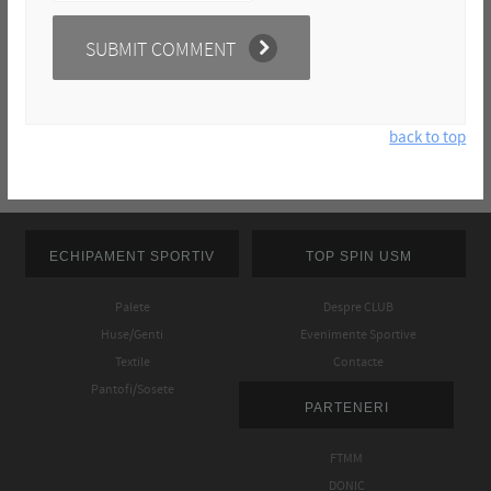
back to top
ECHIPAMENT SPORTIV
TOP SPIN USM
Palete
Despre CLUB
Huse/Genti
Evenimente Sportive
Textile
Contacte
Pantofi/Sosete
PARTENERI
FTMM
DONIC