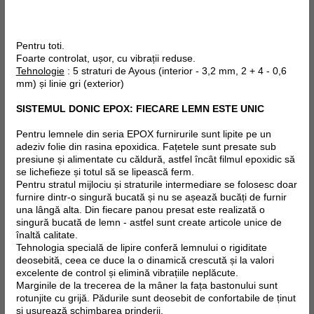
Pentru toti.
Foarte controlat, ușor, cu vibrații reduse.
Tehnologie
: 5 straturi de Ayous (interior - 3,2 mm, 2 + 4 - 0,6
mm) și linie gri (exterior)
SISTEMUL DONIC EPOX: FIECARE LEMN ESTE UNIC
Pentru lemnele din seria EPOX furnirurile sunt lipite pe un
adeziv folie din rasina epoxidica. Fațetele sunt presate sub
presiune și alimentate cu căldură, astfel încât filmul epoxidic să
se lichefieze și totul să se lipească ferm.
Pentru stratul mijlociu și straturile intermediare se folosesc doar
furnire dintr-o singură bucată și nu se așează bucăți de furnir
una lângă alta. Din fiecare panou presat este realizată o
singură bucată de lemn - astfel sunt create articole unice de
înaltă calitate.
Tehnologia specială de lipire conferă lemnului o rigiditate
deosebită, ceea ce duce la o dinamică crescută și la valori
excelente de control și elimină vibrațiile neplăcute.
Marginile de la trecerea de la mâner la fața bastonului sunt
rotunjite cu grijă. Pădurile sunt deosebit de confortabile de ținut
și ușurează schimbarea prinderii.