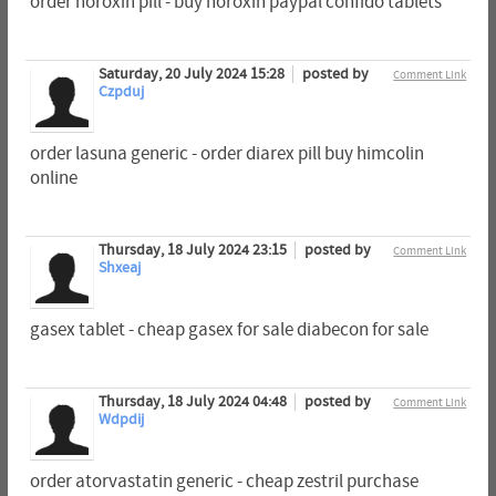
order noroxin pill - buy noroxin paypal confido tablets
Saturday, 20 July 2024 15:28
posted by
Comment Link
Czpduj
order lasuna generic - order diarex pill buy himcolin
online
Thursday, 18 July 2024 23:15
posted by
Comment Link
Shxeaj
gasex tablet - cheap gasex for sale diabecon for sale
Thursday, 18 July 2024 04:48
posted by
Comment Link
Wdpdij
order atorvastatin generic - cheap zestril purchase