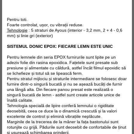
Pentru toti.
Foarte controlat, ușor, cu vibrații reduse.
Tehnologie
: 5 straturi de Ayous (interior - 3,2 mm, 2 + 4 - 0,6
mm) și linie gri (exterior)
SISTEMUL DONIC EPOX: FIECARE LEMN ESTE UNIC
Pentru lemnele din seria EPOX furnirurile sunt lipite pe un
adeziv folie din rasina epoxidica. Fațetele sunt presate sub
presiune și alimentate cu căldură, astfel încât filmul epoxidic să
se lichefieze și totul să se lipească ferm.
Pentru stratul mijlociu și straturile intermediare se folosesc doar
furnire dintr-o singură bucată și nu se așează bucăți de furnir
una lângă alta. Din fiecare panou presat este realizată o
singură bucată de lemn - astfel sunt create articole unice de
înaltă calitate.
Tehnologia specială de lipire conferă lemnului o rigiditate
deosebită, ceea ce duce la o dinamică crescută și la valori
excelente de control și elimină vibrațiile neplăcute.
Marginile de la trecerea de la mâner la fața bastonului sunt
rotunjite cu grijă. Pădurile sunt deosebit de confortabile de ținut
și ușurează schimbarea prinderii.