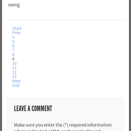
swing
Start
Prev
4
5
6
7
8
9
10
11
12
13
Next
End
LEAVE A COMMENT
Make sure you enter the (*) required information