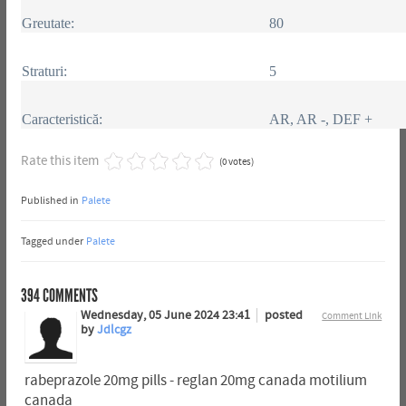
Greutate:
80
Straturi:
5
Caracteristică:
AR, AR -, DEF +
Rate this item
(0 votes)
Published in
Palete
Tagged under
Palete
394
COMMENTS
Wednesday, 05 June 2024 23:41
posted
Comment Link
by
Jdlcgz
rabeprazole 20mg pills - reglan 20mg canada motilium
canada