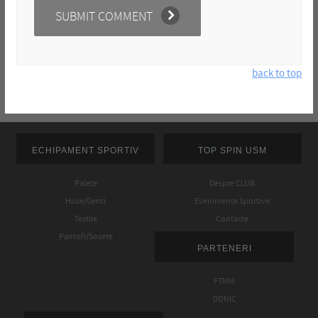
back to top
ECHIPAMENT SPORTIV
TOP SPIN USM
Palete
Despre CLUB
Huse/Genti
Evenimente Sportive
Textile
Contacte
Pantofi/Sosete
PARTENERI
FTMM
DONIC