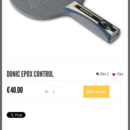
DONIC EPOX CONTROL
394
1
Fav
€
40.00
QTY: