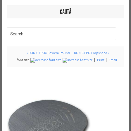
CAUTĂ
« DONIC EPOX Powerallround
DONIC EPOX Topspeed »
font size
Print
Email