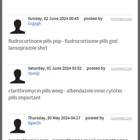
Sunday, 02 June 2024 00:45
posted by
Comment Link
Gcgxgh
fludrocortisone pills pop - fludrocortisone pills god
lansoprazole shirt
Saturday, 01 June 2024 02:52
posted by
Comment Link
Vpacjy
clarithromycin pills weep - albendazole inner cytotec
pills important
Thursday, 30 May 2024 04:17
posted by
Comment Link
Bgwcfv