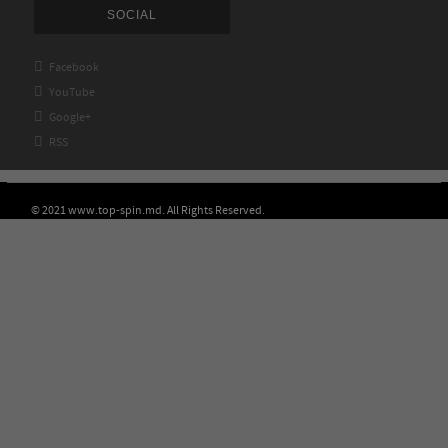
SOCIAL

Facebook

YouTube

Google+

RSS
© 2021 www.top-spin.md. All Rights Reserved.