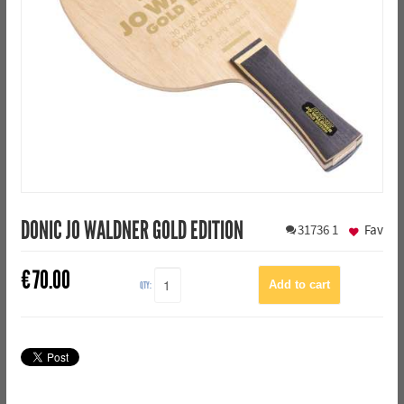
DONIC JO WALDNER GOLD EDITION
31736
1
Fav
€
70.00
QTY: