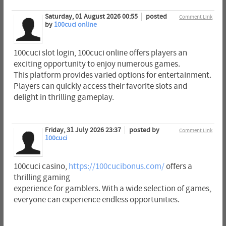
Saturday, 01 August 2026 00:55
posted
Comment Link
by
100cuci online
100cuci slot login, 100cuci online offers players an
exciting opportunity to enjoy numerous games.
This platform provides varied options for entertainment.
Players can quickly access their favorite slots and
delight in thrilling gameplay.
Friday, 31 July 2026 23:37
posted by
Comment Link
100cuci
100cuci casino,
https://100cucibonus.com/
offers a
thrilling gaming
experience for gamblers. With a wide selection of games,
everyone can experience endless opportunities.