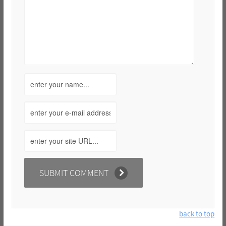
back to top