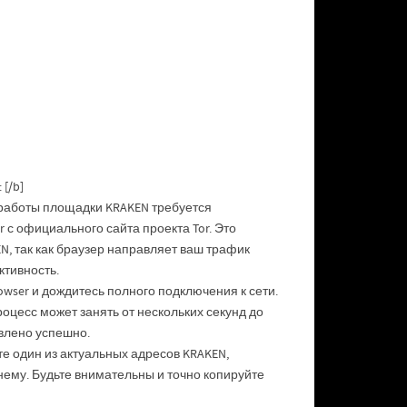
[/b]
 работы площадки KRAKEN требуется
 с официального сайта проекта Tor. Это
, так как браузер направляет ваш трафик
ктивность.
owser и дождитесь полного подключения к сети.
роцесс может занять от нескольких секунд до
влено успешно.
е один из актуальных адресов KRAKEN,
 по нему. Будьте внимательны и точно копируйте