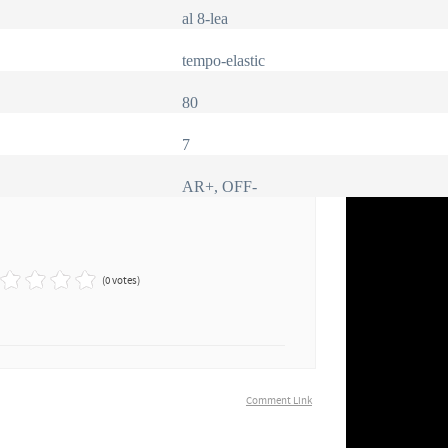
al 8-lea
tempo-elastic
80
7
AR+, OFF-
(0 votes)
Comment Link