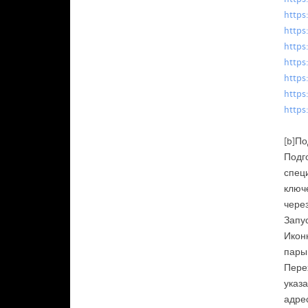
https
https
https
https:
https
https
https
[b]По
Подг
специ
ключ
чере
Запус
Иконк
пары
Перех
указа
адре