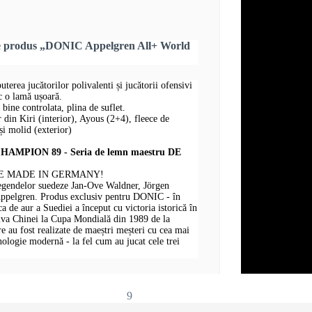
re produs „DONIC Appelgren All+ World
puterea jucătorilor polivalenti și jucătorii ofensivi
sc o lamă ușoară.
 bine controlata, plina de suflet.
r din Kiri (interior), Ayous (2+4), fleece de
i molid (exterior)
MPION 89 - Seria de lemn maestru DE
E MADE IN GERMANY!
legendelor suedeze Jan-Ove Waldner, Jörgen
Appelgren. Produs exclusiv pentru DONIC - în
 de aur a Suediei a început cu victoria istorică în
iva Chinei la Cupa Mondială din 1989 de la
au fost realizate de maeștri meșteri cu cea mai
hnologie modernă - la fel cum au jucat cele trei
9