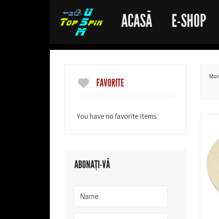
ACASĂ
E-SHOP
More
FAVORITE
You have no favorite items
ABONAȚI-VĂ