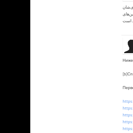
ی‌شان
ن‌های
Ниже
[b]Сп
Перв
https
https
https:
https
https