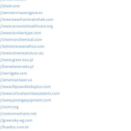
://blai9.com
://aerotermiazaragoza.es
://www.beachanimalrehab.com
://www.accesstohealthcare.org
://www.bunkertype.com
://chemcorchemical.com
://edicioneswanafrica.com
://www.itineracarolusv.eu
://www.grzes-bus.pl
://kanadasienada.pl
://servigate.com
://americanlaser.us
://www.flipsandkicksplus.com
://www.virtualworldassistants.com
://www.juicingequipment.com
//cicmi.org
://visionmechanic.net
://greensky-eg.com
://fuadinc.com.br