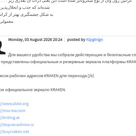
کراتین رول وان از نوع میکرونایز شده است این یعنی ذرات آن بقدری ریز
شده‌اند که جذب و انحلال‌پذیر
به شکل چشمگیری بهتر از کراتی
معمولی است.
Monday, 03 August 2026 20:24
posted by
Kipginign
Для вашего удобства мы собрали действующие и безопасные сп
 представлены официальные и резервные зеркала платформы KRAKE
исок рабочих адресов KRAKEN для перехода:[/b]
ое официальное зеркало KRAKEN:
://www.aldi4.org
://msc-bw.com
//britlog.at
://dopravasilnice.cz
://buycraken.net