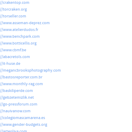
://crakentop.com
://torcraken.org
://torseller.com
://www.asseman-deprez.com
://www.atelierdudos.fr
://www.benchpark.com
://www.botticellis.org
://www.cbmf.be
://abacretols.com
//it-huse.de
://megancbrooksphotography.com
://bastosreporter.com.br
://www.monthly-rag.com
://baskiliperde.com
://gebzetemizlik.net
://go-pressforum.com
://nauivanow.com
://colegiomascamarena.es
://www.gender-budgets.org
://arteoliva.com