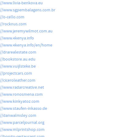
://www.livia-benkova.eu
://www.sgpembalagens.com.br
://o-cello.com
://rocknus.com
://www.jeremywilmot.com.au
://www.4kenya.info
://www.4kenya.info/en/home
://drarealestate.com
://bookstore.au.edu
://www.vuijlsteke.be
://projectcars.com
://ciceroleather.com
://www.radarcreative.net
://www.ronosmena.com
://www.kinkyatoz.com
://www.staufen-inkasso.de
://danwalmsley.com
://www.parceljournal.org
://www.mlprintshop.com
://bonito-restaurant.com