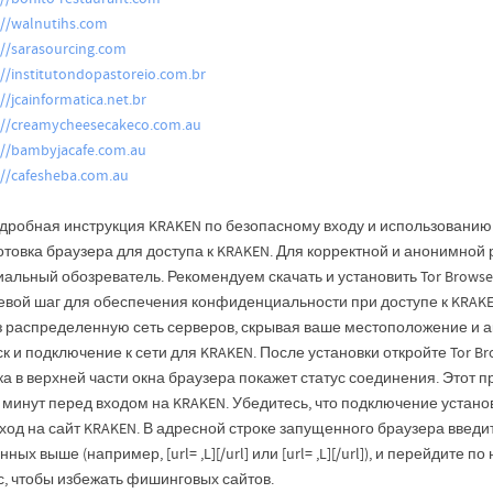
://walnutihs.com
://sarasourcing.com
://institutondopastoreio.com.br
//jcainformatica.net.br
://creamycheesecakeco.com.au
://bambyjacafe.com.au
://cafesheba.com.au
дробная инструкция KRAKEN по безопасному входу и использованию: 
отовка браузера для доступа к KRAKEN. Для корректной и анонимной
альный обозреватель. Рекомендуем скачать и установить Tor Browser
евой шаг для обеспечения конфиденциальности при доступе к KRAKEN
з распределенную сеть серверов, скрывая ваше местоположение и а
к и подключение к сети для KRAKEN. После установки откройте Tor Br
а в верхней части окна браузера покажет статус соединения. Этот п
 минут перед входом на KRAKEN. Убедитесь, что подключение устано
од на сайт KRAKEN. В адресной строке запущенного браузера введит
нных выше (например, [url= ,L][/url] или [url= ,L][/url]), и перейдите
с, чтобы избежать фишинговых сайтов.