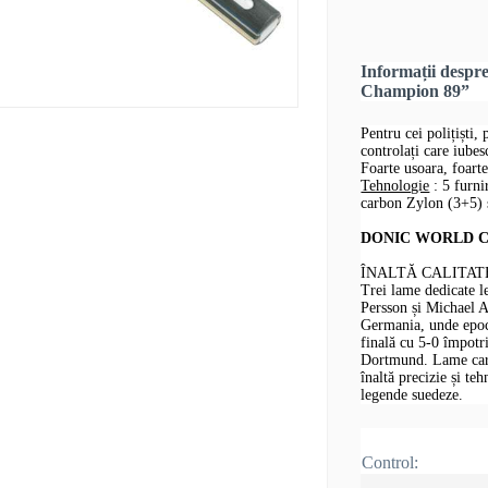
Informații desp
Champion 89”
Pentru cei polițiști, 
controlați care iube
Foarte usoara, foarte
Tehnologie
: 5 furni
carbon Zylon (3+5) ș
DONIC WORLD CHA
ÎNALTĂ CALITAT
Trei lame dedicate 
Persson și Michael 
Germania, unde epoca
finală cu 5-0 împotr
Dortmund. Lame care 
înaltă precizie și te
legende suedeze.
Control: