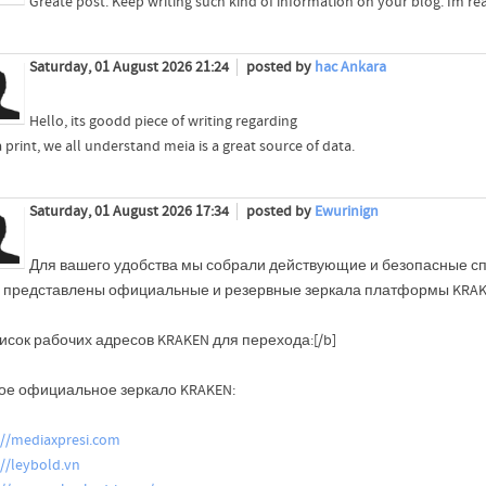
Greate post. Keep writing such kind of information on your blog. Im re
Saturday, 01 August 2026 21:24
posted by
hac Ankara
Hello, its goodd piece of writing regarding
print, we all understand meia is a great source of data.
Saturday, 01 August 2026 17:34
posted by
Ewurinign
Для вашего удобства мы собрали действующие и безопасные сп
 представлены официальные и резервные зеркала платформы KRAKE
исок рабочих адресов KRAKEN для перехода:[/b]
ое официальное зеркало KRAKEN:
://mediaxpresi.com
://leybold.vn