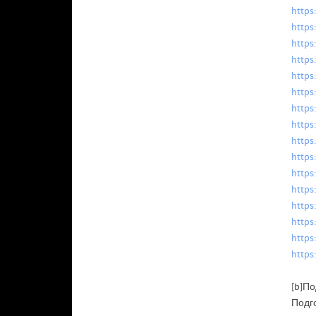
https
https
https
https
https
https
https
https
https
https
https
https
https
https
https
https
[b]По
Подг