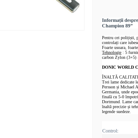
Informații desp
Champion 89”
Pentru cei polițiști, 
controlați care iube
Foarte usoara, foarte
Tehnologie
: 5 furni
carbon Zylon (3+5) ș
DONIC WORLD CHA
ÎNALTĂ CALITAT
Trei lame dedicate 
Persson și Michael 
Germania, unde epoca
finală cu 5-0 împotr
Dortmund. Lame care 
înaltă precizie și te
legende suedeze.
Control: