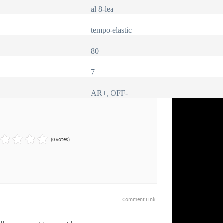
al 8-lea
tempo-elastic
80
7
AR+, OFF-
(0 votes)
Comment Link