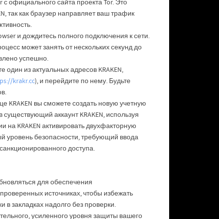
 с официального сайта проекта Tor. Это
, так как браузер направляет ваш трафик
ктивность.
owser и дождитесь полного подключения к сети.
роцесс может занять от нескольких секунд до
влено успешно.
е один из актуальных адресов KRAKEN,
ps://krakr.cc
), и перейдите по нему. Будьте
в.
ице KRAKEN вы сможете создать новую учетную
 в существующий аккаунт KRAKEN, используя
ии на KRAKEN активировать двухфакторную
ый уровень безопасности, требующий ввода
есанкционированного доступа.
обновляться для обеспечения
 проверенных источниках, чтобы избежать
 в закладках надолго без проверки.
тельного, усиленного уровня защиты вашего