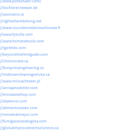
://www.psheshadri.com/
://tischlerei-neesen.de
://seometric.io
://rightwhereibelong.net
://www.coursdemedecinechinoise.fr
://www.fybulle.com
://www.hometaitools.com
://tgotitles.com
://beyondthelimitguide.com
://chshotcrete.ca
://footprintengineering.ca
://midtowncleaningservice.ca
://www.mlcoachteam.pl
://annajansdotter.com
://erosiasexshop.com
://skaterror.com
://alimentosdaen.com
://rematealmayor.com
://fumigacionesbogota.com
://globalimprovementsolutions.ca