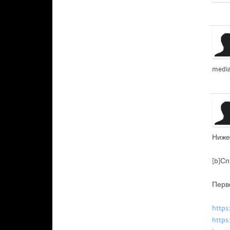
media 
Ниже
[b]Сп
Перв
https
https