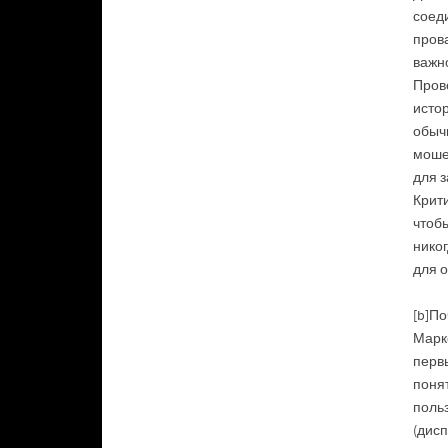
соеди
пров
важн
Пров
исто
обыч
моше
для 
Крит
чтоб
никог
для 
[b]П
Марк
перв
поня
поль
(дисп