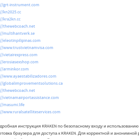
://grt-instrument.com
://kn2025.cc
://kra2kn.cc
://thewebcoach.net
://multihantverk.se
://eleotinpilipinas.com
://www.trustvietnamvisa.com
://vietairexpress.com
://erosiasexshop.com
://arminkor.com
://www.ayaestabilizadores.com
://globalimprovementsolutions.ca
://thewebcoach.net
://vietnamairportassistance.com
://masumi.life
://www.ruralsatelliteservices.com
дробная инструкция KRAKEN по безопасному входу и использованию: 
отовка браузера для доступа к KRAKEN. Для корректной и анонимной