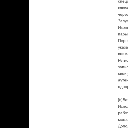
специ
ключ
чере
Запус
Иконк
пары
Перех
указа
вним
Реги
запис
свои
ауте
однор
[b]Ва
Испо
работ
моше
Допо