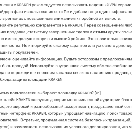
нения с KRAKEN рекомендуется использовать надежный VPN-сервис со
айдера факт использования сети Tor и добавит еще один шифрованн
о в регионах с повышенным вниманием к подобной активности.
еряйте репутацию контрагентов на KRAKEN. Перед совершением люб
рию продавца, статистику завершенных сделок и отзывы других пол
но имеют долгую историю и высокий рейтинг. Это значительно сниж
нничества. Не игнорируйте систему гарантов или условного депонир
защиты покупателей.
ически оценивайте информацию. Будьте осторожны с предложениям
ы быть правдой. Используйте внутреннюю систему обмена сообщени
да не переходите к внешним каналам связи по настоянию продавца, 
обхода защиты площадки KRAKEN.
очему пользователи выбирают площадку KRAKEN? [/b]
етплейс KRAKEN заслужил доверие многочисленной аудитории благо
ых, это широкий и разнообразный ассортимент, представленный сотн
тный интерфейс KRAKEN, который упрощает навигацию, поиск товаро
зователей. В-третьих, продуманная система безопасных транзакци
утов) и возможность использования условного депонирования, что м