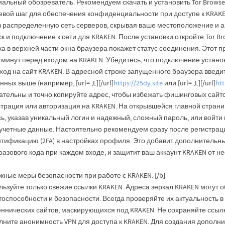
альный обозреватель. Рекомендуем скачать и установить Tor Browser
евой шаг для обеспечения конфиденциальности при доступе к KRAKEN
з распределенную сеть серверов, скрывая ваше местоположение и а
к и подключение к сети для KRAKEN. После установки откройте Tor Br
а в верхней части окна браузера покажет статус соединения. Этот п
 минут перед входом на KRAKEN. Убедитесь, что подключение устано
од на сайт KRAKEN. В адресной строке запущенного браузера введит
нных выше (например, [url= ,L][/url]
https://25dy.site
или [url= ,L][/url]
htt
ательны и точно копируйте адрес, чтобы избежать фишинговых сайто
страция или авторизация на KRAKEN. На открывшейся главной стран
ь, указав уникальный логин и надежный, сложный пароль, или войти
 учетные данные. Настоятельно рекомендуем сразу после регистрац
нтификацию (2FA) в настройках профиля. Это добавит дополнительн
азового кода при каждом входе, и защитит ваш аккаунт KRAKEN от н
жные меры безопасности при работе с KRAKEN: [/b]
льзуйте только свежие ссылки KRAKEN. Адреса зеркал KRAKEN могут 
оспособности и безопасности. Всегда проверяйте их актуальность в
ннических сайтов, маскирующихся под KRAKEN. Не сохраняйте ссылки
лните анонимность VPN для доступа к KRAKEN. Для создания дополни