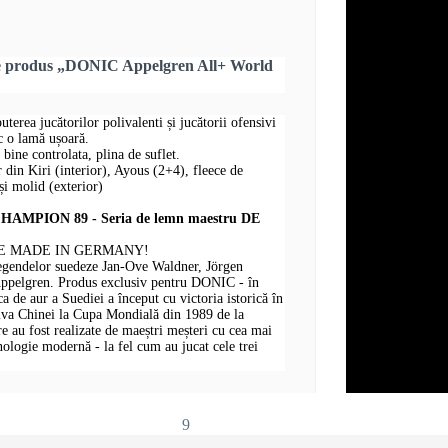
re produs „DONIC Appelgren All+ World
puterea jucătorilor polivalenti și jucătorii ofensivi
sc o lamă ușoară.
 bine controlata, plina de suflet.
r din Kiri (interior), Ayous (2+4), fleece de
i molid (exterior)
MPION 89 - Seria de lemn maestru DE
E MADE IN GERMANY!
legendelor suedeze Jan-Ove Waldner, Jörgen
Appelgren. Produs exclusiv pentru DONIC - în
 de aur a Suediei a început cu victoria istorică în
iva Chinei la Cupa Mondială din 1989 de la
au fost realizate de maeștri meșteri cu cea mai
hnologie modernă - la fel cum au jucat cele trei
9