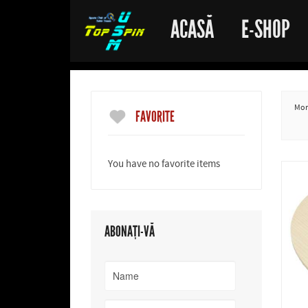
ACASĂ
E-SHOP
More
FAVORITE
You have no favorite items
ABONAȚI-VĂ