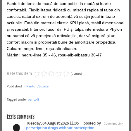
Pantofi de tenis de masă de competiție la modă și foarte
confortabil. Flexibilitatea ridicată cu mișcări rapide și talpa din
cauciuc natural extrem de aderență vă susțin jocul în toate
acțiunile. Față din material elastic KPU plasă, stabil dimensional
și respirabil. Interiorul ușor din PU și talpa intermediară Phylon
nu numai că vă protejează articulațiile, dar vă asigură și un
confort maxim și proprietăți bune de amortizare ortopedică.
Culoare: negru-lime, roșu-alb-albastru
Mărimi: negru-lime 35 - 46, roșu-alb-albastru 36-47
Rate this item
(0 votes)
Published in
Pantofi/Sosete
Tagged under
pantofi
12213
COMMENTS
Tuesday, 04 August 2026 11:05
posted by
Comment Link
perscription drugs without prescription