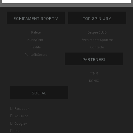
ECHIPAMENT SPORTIV
TOP SPIN USM
Palete
Despre CLUB
Huse/Genti
Evenimente Sportive
Textile
Contacte
Pantofi/Sosete
PARTENERI
FTMM
DONIC
SOCIAL

Facebook

YouTube

Google+

RSS