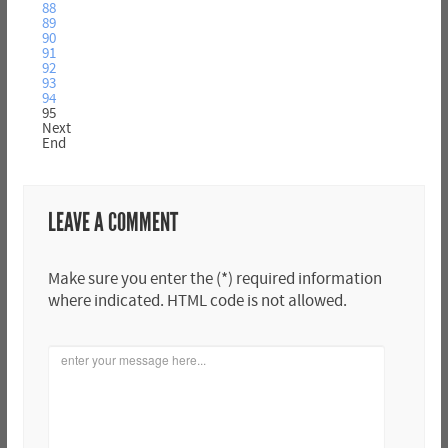
88
89
90
91
92
93
94
95
Next
End
LEAVE A COMMENT
Make sure you enter the (*) required information
where indicated. HTML code is not allowed.