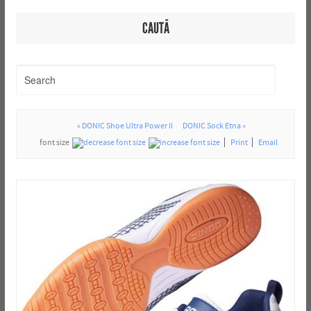
CAUTĂ
« DONIC Shoe Ultra Power II
DONIC Sock Etna »
font size
Print
Email