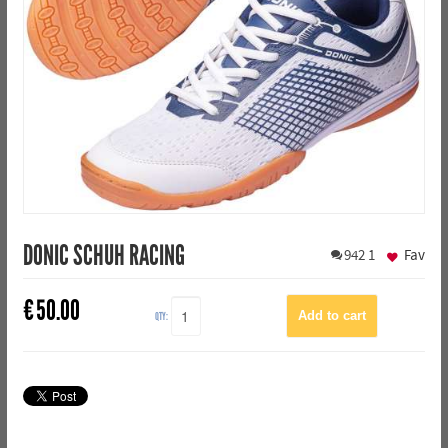
DONIC SCHUH RACING
942
1
Fav
€
50.00
QTY: