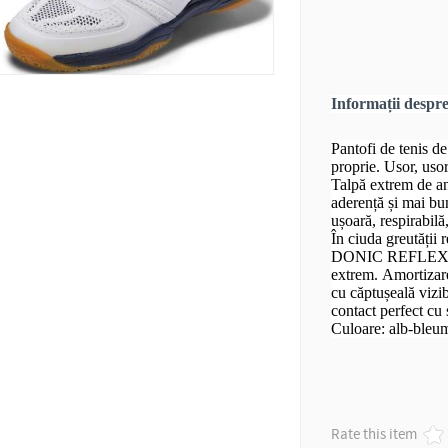
Informații desp
Pantofi de tenis d
proprie. Usor, usor 
Talpă extrem de an
aderență și mai bu
ușoară, respirabilă
În ciuda greutății r
DONIC REFLEX oferă
extrem. Amortizare
cu căptușeală vizib
contact perfect cu 
Culoare: alb-bleu
Rate this item