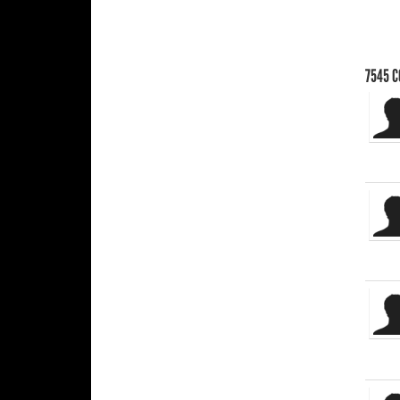
7545
C