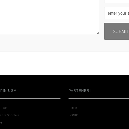
SPIN USM
PARTENERI
 CLUB
FTMM
nte Sportive
DONIC
te