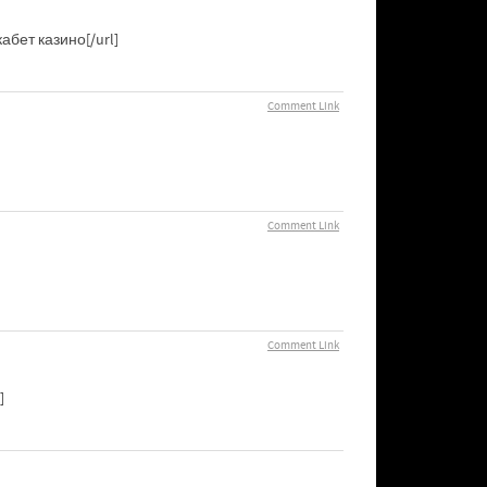
абет казино[/url]
Comment Link
Comment Link
Comment Link
]