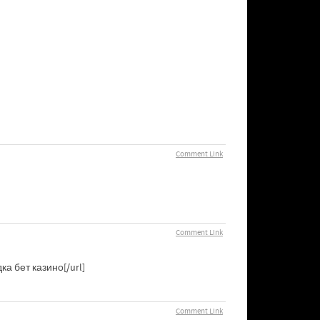
Comment Link
Comment Link
ка бет казино[/url]
Comment Link