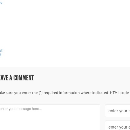
ev
xt
d
EAVE A COMMENT
ke sure you enter the (*) required information where indicated. HTML code 