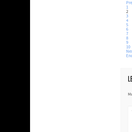
Pr
1
2
3
4
5
6
7
8
9
10
Ne
En
L
Ma