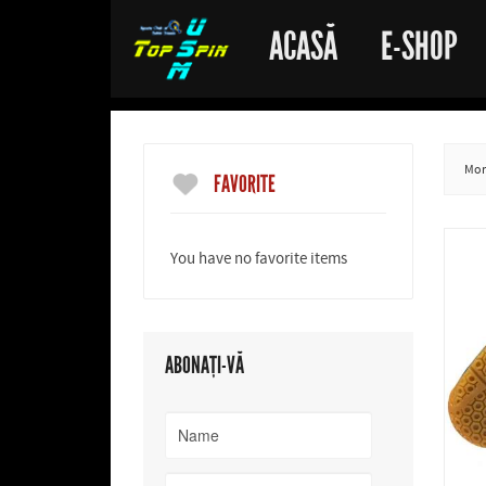
ACASĂ
E-SHOP
More
FAVORITE
You have no favorite items
ABONAȚI-VĂ