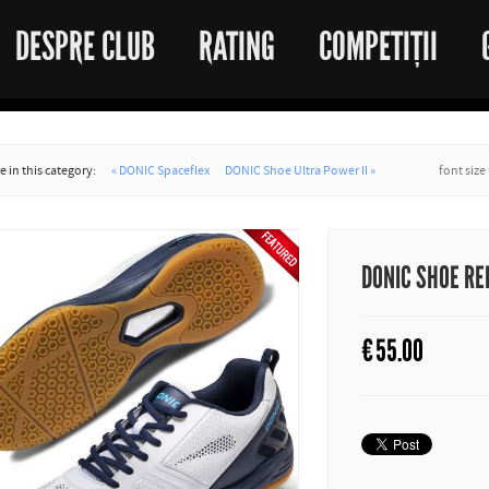
DESPRE CLUB
RATING
COMPETIȚII
 in this category:
« DONIC Spaceflex
DONIC Shoe Ultra Power II »
font size
DONIC SHOE RE
€
55.00