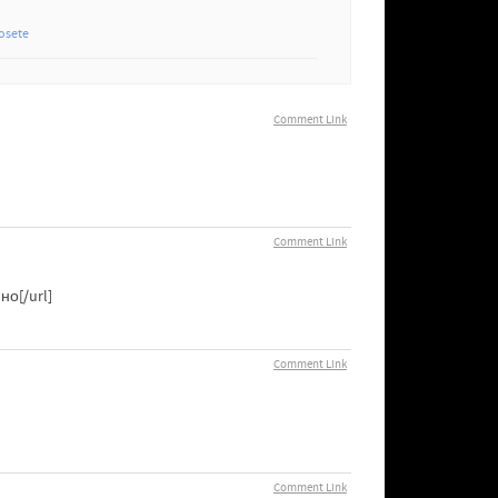
osete
Comment Link
Comment Link
но[/url]
Comment Link
Comment Link