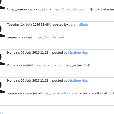
Следующая страница [url=
https://vbt-vodkabe.com/
]vodkabet водк
Tuesday, 14 July 2026 11:46
posted by
JeremyBialp
перейти на сайт
https://slon9-cc.net
Monday, 06 July 2026 11:52
posted by
MatthewMag
Источник [url=
https://bett-vodka.com
]водка бет[/url]
Monday, 06 July 2026 11:52
posted by
MatthewMag
проверить сайт [url=
https://bett-vodka.com/
]зеркало vodka bet[/url
rt