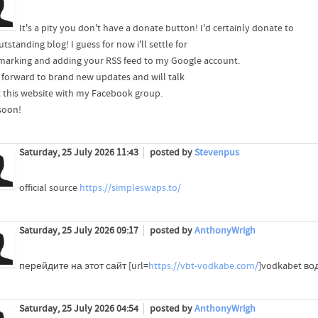
It's a pity you don't have a donate button! I'd certainly donate to
utstanding blog! I guess for now i'll settle for
arking and adding your RSS feed to my Google account.
k forward to brand new updates and will talk
 this website with my Facebook group.
soon!
Saturday, 25 July 2026 11:43
posted by
Stevenpus
official source
https://simpleswaps.to/
Saturday, 25 July 2026 09:17
posted by
AnthonyWrigh
перейдите на этот сайт [url=
https://vbt-vodkabe.com/
]vodkabet вод
Saturday, 25 July 2026 04:54
posted by
AnthonyWrigh