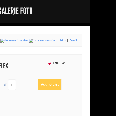
GALERIE FOTO
Print
Email
Fav
7545
1
FLEX
QTY: