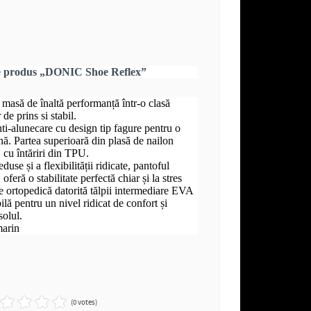
re produs „DONIC Shoe Reflex”
e masă de înaltă performanță într-o clasă
de prins si stabil.
ti-alunecare cu design tip fagure pentru o
nă. Partea superioară din plasă de nailon
, cu întăriri din TPU.
eduse și a flexibilității ridicate, pantoful
 o stabilitate perfectă chiar și la stres
 ortopedică datorită tălpii intermediare EVA
ilă pentru un nivel ridicat de confort și
solul.
marin
(0 votes)