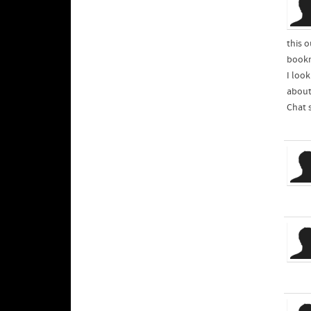
this o
bookm
I loo
about
Chat 