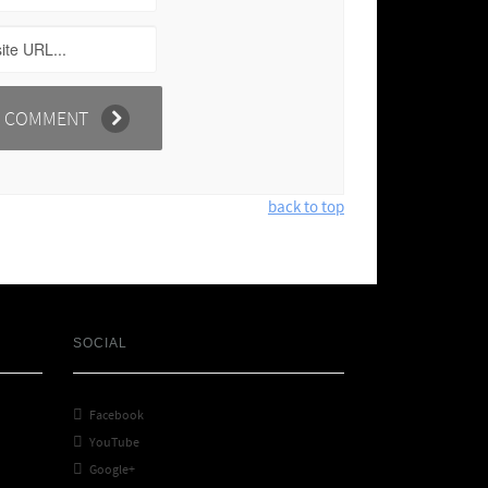
back to top
SOCIAL

Facebook

YouTube

Google+