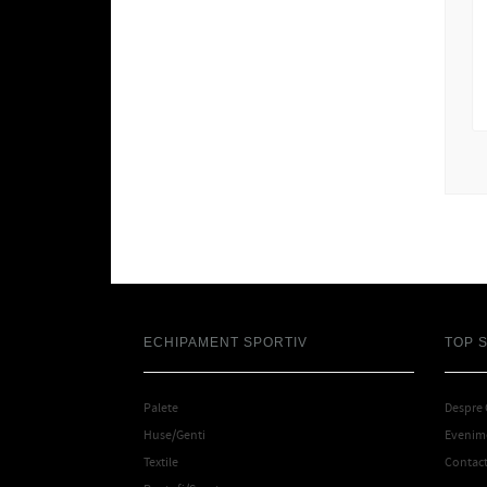
ECHIPAMENT SPORTIV
TOP 
Palete
Despre
Huse/Genti
Evenime
Textile
Contac