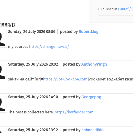
Published in
Pantofi/S
OMMENTS
Sunday, 26 July 2026 08:56
posted by
RobertMog
my sources
https://change-now.is/
Saturday, 25 July 2026 20:02
posted by
AnthonyWrigh
зайти на сайт [url=
https://vbt-vodkabe.com
]vodkabet водкабет кази
Saturday, 25 July 2026 14:10
posted by
Georgepog
The best is collected here:
https://karfaoqer.com
Saturday, 25 July 2026 13:12
posted by
animal dildo