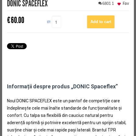
DONIC SPACEFLEX
6801
1
Fav
€
60.00
QTY:
Informații despre produs „DONIC Spaceflex”
Noul DONIC SPACEFLEX este un pantof de competiție care
îndeplinește cele mai înalte standarde de funcționalitate și
confort.
Cu talpa sa flexibilă din cauciuc natural pentru
aderență optimă și potrivire excelentă pentru un sprijin stabil,
susține chiar și cele mai rapide pași laterali.
Brantul TPR