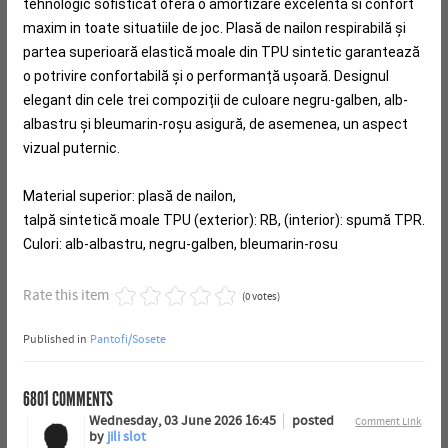
tehnologic sofisticat ofera o amortizare excelenta si confort
maxim in toate situatiile de joc.
Plasă de nailon respirabilă și
partea superioară elastică moale din TPU sintetic garantează
o potrivire confortabilă și o performanță ușoară.
Designul
elegant din cele trei compoziții de culoare negru-galben, alb-
albastru și bleumarin-roșu asigură, de asemenea, un aspect
vizual puternic.
Material superior: plasă de nailon,
talpă sintetică moale TPU (exterior): RB, (interior): spumă TPR.
Culori: alb-albastru, negru-galben, bleumarin-rosu
Rate this item
(0 votes)
Published in
Pantofi/Sosete
6801
COMMENTS
Wednesday, 03 June 2026 16:45
posted
Comment Link
by
jili slot