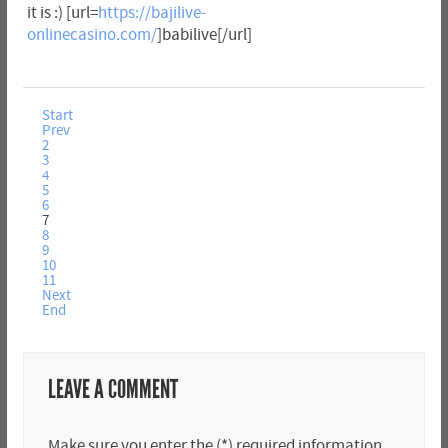
it is :) [url=
https://bajilive-
onlinecasino.com/
]babilive[/url]
Start
Prev
2
3
4
5
6
7
8
9
10
11
Next
End
LEAVE A COMMENT
Make sure you enter the (*) required information