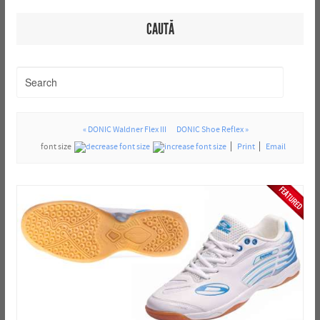
CAUTĂ
« DONIC Waldner Flex III
DONIC Shoe Reflex »
font size
Print
Email