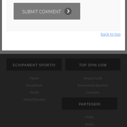
back to top
ECHIPAMENT SPORTIV
TOP SPIN USM
Palete
Despre CLUB
Huse/Genti
Evenimente Sportive
Textile
Contacte
Pantofi/Sosete
PARTENERI
FTMM
DONIC