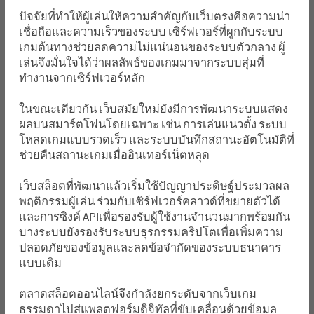
ปัจจัยที่ทำให้ผู้เล่นให้ความสำคัญกับเว็บตรงคือความน่า
เชื่อถือและความเร็วของระบบ เซิร์ฟเวอร์ที่ผูกกับระบบ
เกมต้นทางช่วยลดความไม่แน่นอนของระบบตัวกลาง ผู้
เล่นจึงมั่นใจได้ว่าผลลัพธ์ของเกมมาจากระบบสุ่มที่
ทำงานจากเซิร์ฟเวอร์หลัก
ในขณะเดียวกัน เว็บสมัยใหม่ยังมีการพัฒนาระบบแสดง
ผลบนสมาร์ตโฟนโดยเฉพาะ เช่น การเล่นแนวตั้ง ระบบ
โหลดเกมแบบรวดเร็ว และระบบบันทึกสถานะอัตโนมัติที่
ช่วยคืนสถานะเกมเมื่ออินเทอร์เน็ตหลุด
เว็บสล็อตที่พัฒนาแล้วเริ่มใช้ปัญญาประดิษฐ์ประมวลผล
พฤติกรรมผู้เล่น ร่วมกับเซิร์ฟเวอร์คลาวด์ที่ขยายตัวได้
และการซิงค์ APIเพื่อรองรับผู้ใช้งานจำนวนมากพร้อมกัน
บางระบบยังรองรับระบบธุรกรรมคริปโตเพื่อเพิ่มความ
ปลอดภัยของข้อมูลและลดข้อจำกัดของระบบธนาคาร
แบบเดิม
ตลาดสล็อตออนไลน์จึงกำลังยกระดับจากเว็บเกม
ธรรมดาไปสู่แพลตฟอร์มดิจิทัลที่ขับเคลื่อนด้วยข้อมูล