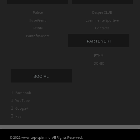
Palete
Despre CLUB
Huse/Genti
Evenimente Sportive
Textile
Contacte
Pantofi/Sosete
PARTENERI
FTMM
DONIC
SOCIAL

Facebook

YouTube

Google+

RSS
© 2021 www.top-spin.md. All Rights Reserved.