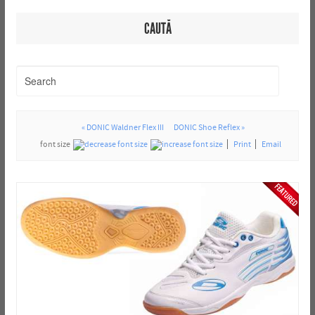
CAUTĂ
« DONIC Waldner Flex III
DONIC Shoe Reflex »
font size
Print
Email