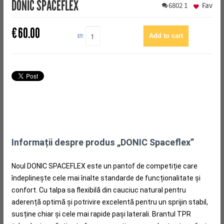
DONIC SPACEFLEX
6802
1
Fav
€
60.00
QTY:
Informații despre produs „DONIC Spaceflex”
Noul DONIC SPACEFLEX este un pantof de competiție care
îndeplinește cele mai înalte standarde de funcționalitate și
confort.
Cu talpa sa flexibilă din cauciuc natural pentru
aderență optimă și potrivire excelentă pentru un sprijin stabil,
susține chiar și cele mai rapide pași laterali.
Brantul TPR