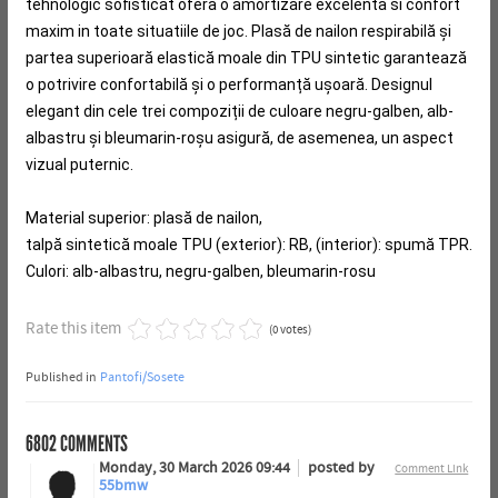
tehnologic sofisticat ofera o amortizare excelenta si confort
maxim in toate situatiile de joc.
Plasă de nailon respirabilă și
partea superioară elastică moale din TPU sintetic garantează
o potrivire confortabilă și o performanță ușoară.
Designul
elegant din cele trei compoziții de culoare negru-galben, alb-
albastru și bleumarin-roșu asigură, de asemenea, un aspect
vizual puternic.
Material superior: plasă de nailon,
talpă sintetică moale TPU (exterior): RB, (interior): spumă TPR.
Culori: alb-albastru, negru-galben, bleumarin-rosu
Rate this item
(0 votes)
Published in
Pantofi/Sosete
6802
COMMENTS
Monday, 30 March 2026 09:44
posted by
Comment Link
55bmw