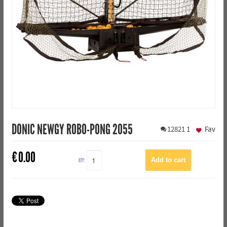
DONIC NEWGY ROBO-PONG 2055
12821
1
Fav
€
0.00
QTY: