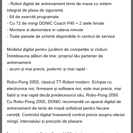
- Robot digital de antrenament tenis de masa cu sistem
integrat de plasa de siguranta
- 64 de exercitii programate
- Cu 72 de mingi DONIC Coach P40 + 2 stele livrate
- Montare si demontare in cateva minute
- Toate piesele de schimb disponibile in centrul de service
Modelul digital pentru jucătorii de competiție și cluburi.
Întotdeauna alături de tine: propriul tău partener de
antrenament.
- acum și mai precis, puternic și mai rapid -
Robo-Pong 2055, clasicul TT-Robot modern. Echipat cu
electronice noi, firmware și software noi, este mai precis, mai
fiabil și mai rapid decât predecesorul său, Robo-Pong 2050.
Cu Robo-Pong 2055, DONIC recomandă un aparat digital de
antrenament de tenis de masă sofisticat pentru fiecare
cerință. Controlul digital înseamnă control precis asupra vitezei
mingii, intervalului și preciziei de plasare.