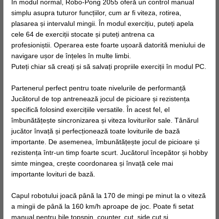
În modul normal, Robo-Pong 2055 oferă un control manual
simplu asupra tuturor funcțiilor, cum ar fi viteza, rotirea,
plasarea și intervalul mingii. În modul exercițiu, puteți apela
cele 64 de exerciții stocate și puteți antrena ca
profesioniștii. Operarea este foarte ușoară datorită meniului de
navigare ușor de înțeles în multe limbi.
Puteți chiar să creați și să salvați propriile exerciții în modul PC.
Partenerul perfect pentru toate nivelurile de performanță
Jucătorul de top antrenează jocul de picioare și rezistența
specifică folosind exercițiile versatile. În acest fel, el
îmbunătățește sincronizarea și viteza loviturilor sale. Tânărul
jucător învață și perfecționează toate loviturile de bază
importante. De asemenea, îmbunătățește jocul de picioare și
rezistența într-un timp foarte scurt. Jucătorul începător și hobby
simte mingea, crește coordonarea și învață cele mai
importante lovituri de bază.
Capul robotului joacă până la 170 de mingi pe minut la o viteză
a mingii de până la 160 km/h aproape de joc. Poate fi setat
manual pentru bile topspin, counter, cut, side cut și