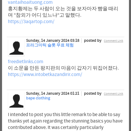
vantaihoaituong.com
홍지황제는 두 사람이 오는 것을 보자마자 뺨을 때리
며 "참외가 어디 있느냐"고 말했다.
https://3aqartop.com/
Sunday, 14 January 2024 03:18
posted by
Comment Link
프라그마틱 슬롯 무료 체험
freedietlinks.com
이 소문을 만든 팡지판의 마음이 갑자기 뒤집어졌다.
https://www.intobetkazandirir.com/
Sunday, 14 January 2024 01:21
posted by
Comment Link
bape clothing
I intended to post you this little remark to be able to say
thanks yet again regarding the stunning basics you have
contributed above. It was certainly particularly