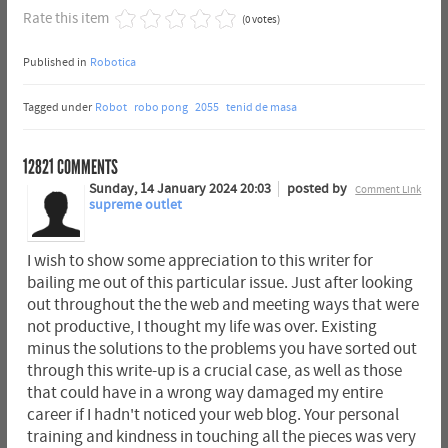
Rate this item
(0 votes)
Published in
Robotica
Tagged under
Robot
robo pong
2055
tenid de masa
12821
COMMENTS
Sunday, 14 January 2024 20:03
posted by
Comment Link
supreme outlet
I wish to show some appreciation to this writer for
bailing me out of this particular issue. Just after looking
out throughout the the web and meeting ways that were
not productive, I thought my life was over. Existing
minus the solutions to the problems you have sorted out
through this write-up is a crucial case, as well as those
that could have in a wrong way damaged my entire
career if I hadn't noticed your web blog. Your personal
training and kindness in touching all the pieces was very