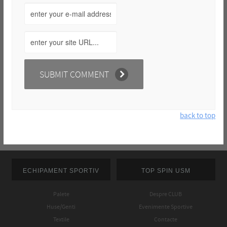
back to top
ECHIPAMENT SPORTIV
TOP SPIN USM
Palete
Despre CLUB
Huse/Genti
Evenimente Sportive
Textile
Contacte