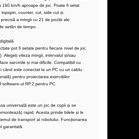
a 160 km/h aproape de joc. Poate fi setat
topspin, counter, cut, side cut și
precisă a mingii cu 21 de poziții ale
 de setări de tempo.
digitală
ectate pot fi setate pentru fiecare nivel de joc
. Alegeți viteza mingii, intervalul și/sau
ace sarcinile și mai dificile. Compatibil cu
 când este conectat la un PC cu un cablu
onală) pentru proiectarea exercițiilor
nd software-ul RP.2 pentru PC.
asa universală este un joc de copii și se
montează) rapid. Acesta prinde bilele și le
temul de transport al robotului.
Funcționarea
el garantată.