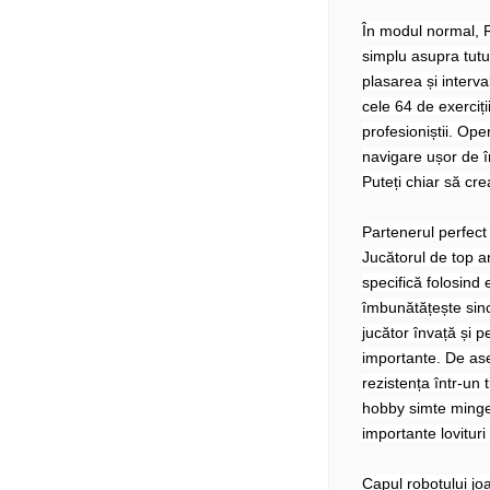
În modul normal, 
simplu asupra tuturo
plasarea și interva
cele 64 de exerciți
profesioniștii. Op
navigare ușor de în
Puteți chiar să crea
Partenerul perfect
Jucătorul de top a
specifică folosind e
îmbunătățește sincr
jucător învață și p
importante. De as
rezistența într-un 
hobby simte minge
importante lovitur
Capul robotului jo