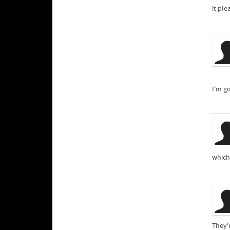
it ple
I'm g
which 
They'