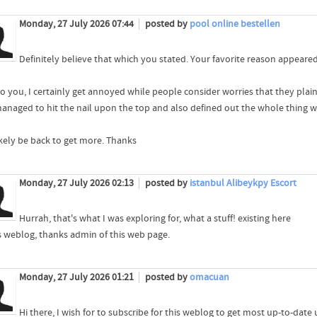
Monday, 27 July 2026 07:44
posted by
pool online bestellen
Definitely believe that which you stated. Your favorite reason appeared
 to you, I certainly get annoyed while people consider worries that they pla
anaged to hit the nail upon the top and also defined out the whole thing wit
ikely be back to get more. Thanks
Monday, 27 July 2026 02:13
posted by
istanbul Alibeykpy Escort
Hurrah, that's what I was exploring for, what a stuff! existing here
is weblog, thanks admin of this web page.
Monday, 27 July 2026 01:21
posted by
omacuan
Hi there, I wish for to subscribe for this weblog to get most up-to-date