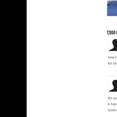
12800
new t
for sh
Do yo
A han
looks 