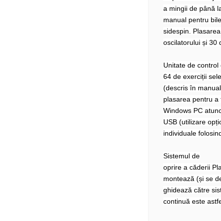
a mingii de până l
manual pentru bile 
sidespin. Plasarea 
oscilatorului și 30
Unitate de control 
64 de exerciții sel
(descris în manual)
plasarea pentru a f
Windows PC atunci
USB (utilizare opți
individuale folosi
Sistemul de
oprire a căderii Pl
montează (și se de
ghidează către sis
continuă este astf