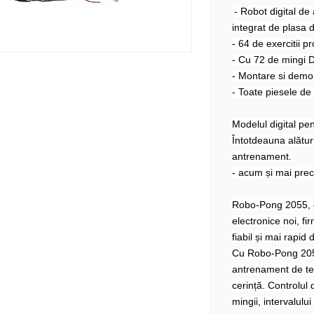
- Robot digital d
integrat de plasa 
- 64 de exercitii 
- Cu 72 de mingi 
- Montare si demo
- Toate piesele de
Modelul digital pen
Întotdeauna alături
antrenament.
- acum și mai preci
Robo-Pong 2055, c
electronice noi, fi
fiabil și mai rapi
Cu Robo-Pong 205
antrenament de ten
cerință. Controlul 
mingii, intervalului