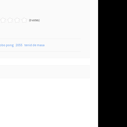
(0 votes)
robo pong
2055
tenid de masa