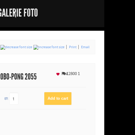
GALERIE FOTO
Print
Email
Fav
12800
1
ROBO-PONG 2055
QTY: