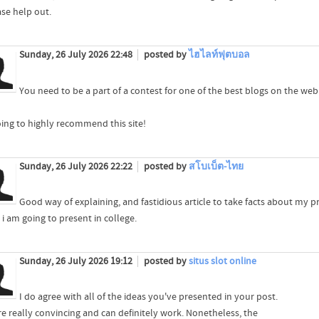
ase help out.
Sunday, 26 July 2026 22:48
posted by
ไฮไลท์ฟุตบอล
You need to be a part of a contest for one of the best blogs on the web
oing to highly recommend this site!
Sunday, 26 July 2026 22:22
posted by
สโบเบ็ต-ไทย
Good way of explaining, and fastidious article to take facts about my p
i am going to present in college.
Sunday, 26 July 2026 19:12
posted by
situs slot online
I do agree with all of the ideas you've presented in your post.
re really convincing and can definitely work. Nonetheless, the