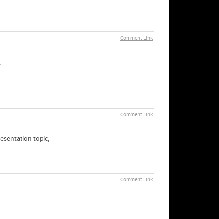
Comment Link
.
Comment Link
resentation topic,
Comment Link