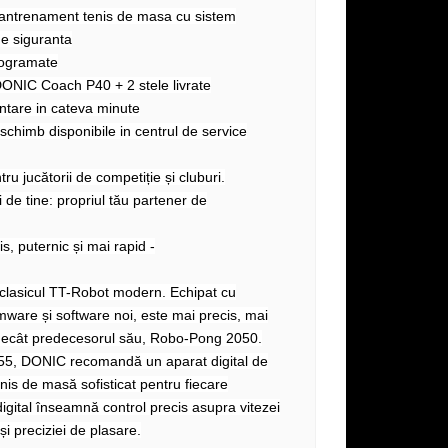
e antrenament tenis de masa cu sistem
de siguranta
programate
DONIC Coach P40 + 2 stele livrate
ntare in cateva minute
 schimb disponibile in centrul de service
tru jucătorii de competiție și cluburi.
 de tine: propriul tău partener de
s, puternic și mai rapid -
lasicul TT-Robot modern. Echipat cu
rmware și software noi, este mai precis, mai
d decât predecesorul său, Robo-Pong 2050.
5, DONIC recomandă un aparat digital de
is de masă sofisticat pentru fiecare
digital înseamnă control precis asupra vitezei
 și preciziei de plasare.