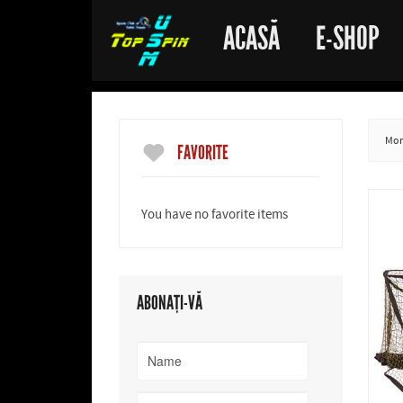
ACASĂ
E-SHOP
More
FAVORITE
You have no favorite items
ABONAȚI-VĂ