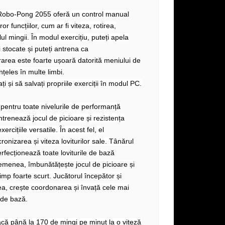
Robo-Pong 2055 oferă un control manual
r funcțiilor, cum ar fi viteza, rotirea,
lul mingii. În modul exercițiu, puteți apela
i stocate și puteți antrena ca
erarea este foarte ușoară datorită meniului de
țeles în multe limbi.
ți și să salvați propriile exerciții în modul PC.
 pentru toate nivelurile de performanță
ntrenează jocul de picioare și rezistența
xercițiile versatile. În acest fel, el
onizarea și viteza loviturilor sale. Tânărul
erfecționează toate loviturile de bază
emenea, îmbunătățește jocul de picioare și
timp foarte scurt. Jucătorul începător și
a, crește coordonarea și învață cele mai
i de bază.
acă până la 170 de mingi pe minut la o viteză