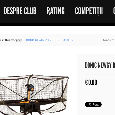
DESPRE CLUB
RATING
COMPETIȚII
 in this category:
DONIC NEWGY ROBO-PONG 3050XL »
font size
DONIC NEWGY 
€
0.00