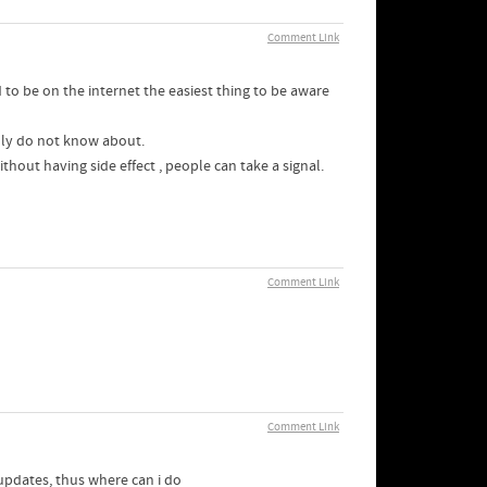
Comment Link
 to be on the internet the easiest thing to be aware
inly do not know about.
hout having side effect , people can take a signal.
Comment Link
Comment Link
 updates, thus where can i do