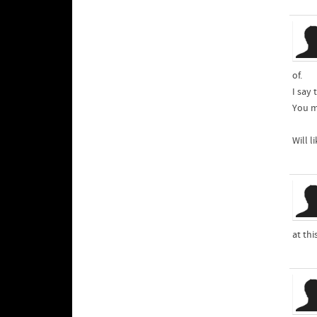
of.
I say
You m
Will l
at th