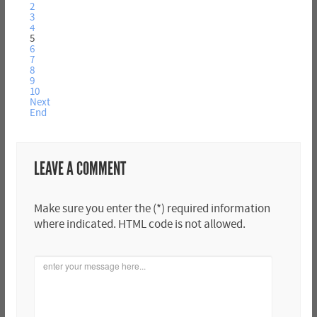
2
3
4
5
6
7
8
9
10
Next
End
LEAVE A COMMENT
Make sure you enter the (*) required information
where indicated. HTML code is not allowed.