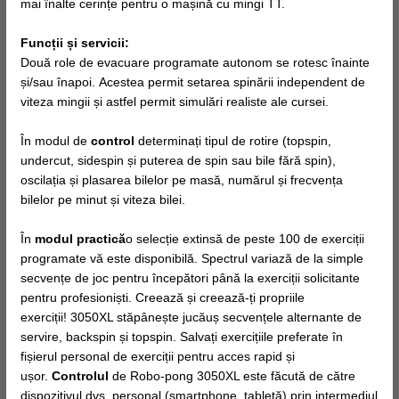
mai înalte cerințe pentru o mașină cu mingi TT.
Funcții și servicii:
Două role de evacuare programate autonom se rotesc înainte
și/sau înapoi. Acestea permit setarea spinării independent de
viteza mingii și astfel permit simulări realiste ale cursei.
În modul de
control
determinați tipul de rotire (topspin,
undercut, sidespin și puterea de spin sau bile fără spin),
oscilația și plasarea bilelor pe masă, numărul și frecvența
bilelor pe minut și viteza bilei.
În
modul practică
o selecție extinsă de peste 100 de exerciții
programate vă este disponibilă. Spectrul variază de la simple
secvențe de joc pentru începători până la exerciții solicitante
pentru profesioniști. Creează și creează-ți propriile
exerciții! 3050XL stăpânește jucăuș secvențele alternante de
servire, backspin și topspin. Salvați exercițiile preferate în
fișierul personal de exerciții pentru acces rapid și
ușor.
Controlul
de Robo-pong 3050XL este făcută de către
dispozitivul dvs. personal (smartphone, tabletă) prin intermediul