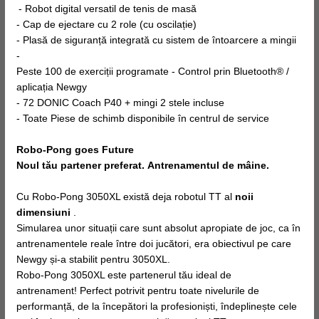
- Robot digital versatil de tenis de masă
- Cap de ejectare cu 2 role (cu oscilație)
- Plasă de siguranță integrată cu sistem de întoarcere a mingii
-
Peste 100 de exerciții programate - Control prin Bluetooth® /
aplicația Newgy
- 72 DONIC Coach P40 + mingi 2 stele incluse
- Toate Piese de schimb disponibile în centrul de service
Robo-Pong goes Future
Noul tău partener preferat. Antrenamentul de mâine.
Cu Robo-Pong 3050XL există deja robotul TT al
noii
dimensiuni
.
Simularea unor situații care sunt absolut apropiate de joc, ca în
antrenamentele reale între doi jucători, era obiectivul pe care
Newgy și-a stabilit pentru 3050XL.
Robo-Pong 3050XL este partenerul tău ideal de
antrenament! Perfect potrivit pentru toate nivelurile de
performanță, de la începători la profesioniști, îndeplinește cele