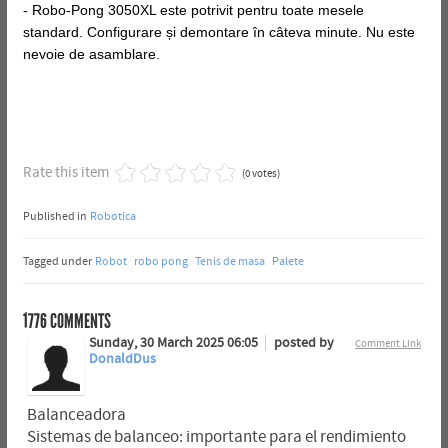
- Robo-Pong 3050XL este potrivit pentru toate mesele
standard. Configurare și demontare în câteva minute. Nu este
nevoie de asamblare.
Rate this item
(0 votes)
Published in
Robotica
Tagged under
Robot
robo pong
Tenis de masa
Palete
1776
COMMENTS
Sunday, 30 March 2025 06:05
posted by
Comment Link
DonaldDus
Balanceadora
Sistemas de balanceo: importante para el rendimiento