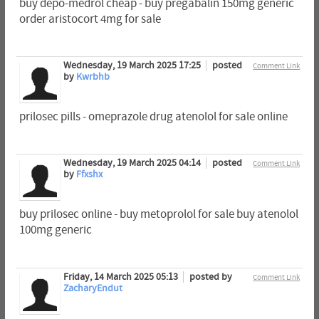
buy depo-medrol cheap - buy pregabalin 150mg generic
order aristocort 4mg for sale
Wednesday, 19 March 2025 17:25
posted
Comment Link
by
Kwrbhb
prilosec pills - omeprazole drug atenolol for sale online
Wednesday, 19 March 2025 04:14
posted
Comment Link
by
Ffxshx
buy prilosec online - buy metoprolol for sale buy atenolol
100mg generic
Friday, 14 March 2025 05:13
posted by
Comment Link
ZacharyEndut