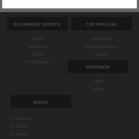
ECHIPAMENT SPORTIV
TOP SPIN USM
Palete
Despre CLUB
Huse/Genti
Evenimente Sportive
Textile
Contacte
Pantofi/Sosete
PARTENERI
FTMM
DONIC
SOCIAL

Facebook

YouTube

Google+