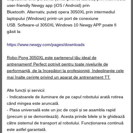
user-friendly Newgy app (iOS / Android) prin
Bluetooth. Alternativ, puteți opera 3050XL prin intermediul
laptopului (Windows) printr-un port de conexiune
USB. Software-ul 3050XL Windows 10 Newgy APP poate fi
găsit la:
https://www.newgy.com/pages/downloads
Robo-Pong 3050XL este partenerul tău ideal de
antrenament! Perfect potrivit pentru toate nivelurile de
performanță, de la începători la profesioniști, îndeplinește cele
mai înalte cerințe privind un aparat de antrenament TT.
Alte funcții și servicii:
- Indicatoarele de iluminare de pe capul robotului arată rotirea
când mingea este aruncată.
- Plasa universală este un joc de copii și se asambla rapid
(precum și se demontează). Acesta prinde bilele și le ghidează
către sistemul de transport al robotului. Funcționarea continuă
este astfel garantată.