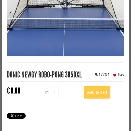
DONIC NEWGY ROBO-PONG 3050XL
1776
1
Fav
€
0.00
QTY: