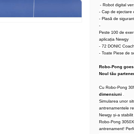
- Robot digital ve
- Cap de ejectare c
- Plasă de siguran
-
Peste 100 de exerc
aplicația Newgy
- 72 DONIC Coach 
- Toate Piese de s
Robo-Pong goes
Noul tău partene
Cu Robo-Pong 3050
dimensiuni
.
Simularea unor sit
antrenamentele real
Newgy și-a stabili
Robo-Pong 3050XL 
antrenament! Perfec