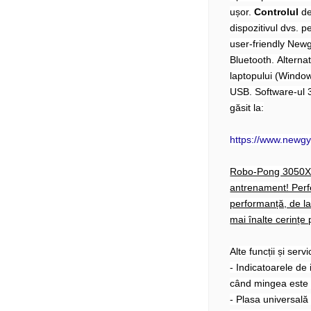
ușor.
Controlul
de
dispozitivul dvs. 
user-friendly Newg
Bluetooth. Alterna
laptopului (Window
USB. Software-ul
găsit la:
https://www.newg
Robo-Pong 3050XL 
antrenament! Perfec
performanță, de la 
mai înalte cerințe
Alte funcții și servic
- Indicatoarele de 
când mingea este 
- Plasa universală