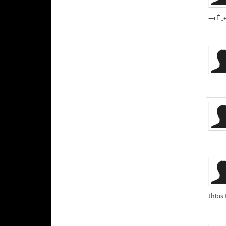
—гЃ„
thbis