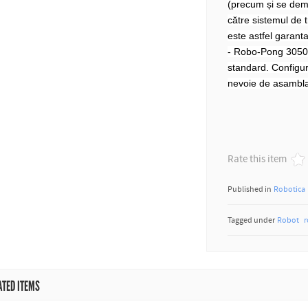
(precum și se demo
către sistemul de 
este astfel garanta
- Robo-Pong 3050X
standard. Configu
nevoie de asambla
Rate this item
Published in
Robotica
Tagged under
Robot
ATED ITEMS