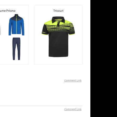
ume Prisma
Tricouri
Comment Link
Comment Link