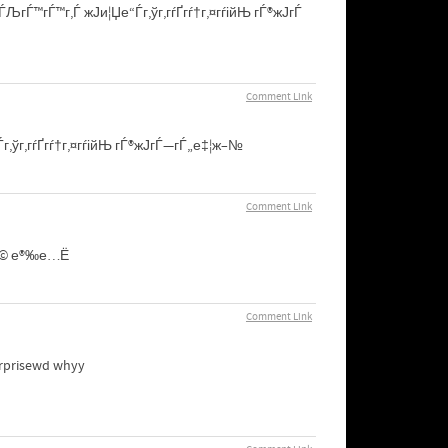
гЃ™гЃ™г‚Ѓ ж­Ји¦Џе“Ѓг‚ўг‚­гѓҐгѓ†г‚¤гѓійЊ гЃ®ж­ЈгЃ
Comment Link
Ѓг‚ўг‚­гѓҐгѓ†г‚¤гѓійЊ гЃ®ж­ЈгЃ—гЃ„е‡¦ж–№
Comment Link
љиІ© е®‰е…Ё
Comment Link
surprisewd whyy