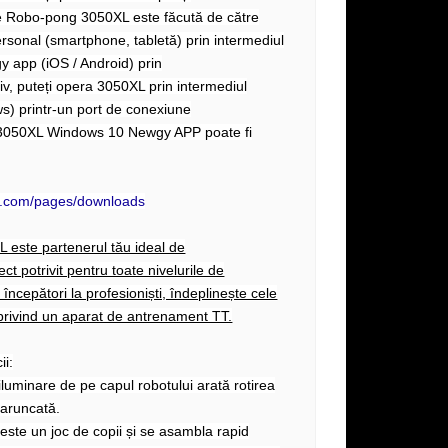
 Robo-pong 3050XL este făcută de către
personal (smartphone, tabletă) prin intermediul
y app (iOS / Android) prin
tiv, puteți opera 3050XL prin intermediul
s) printr-un port de conexiune
 3050XL Windows 10 Newgy APP poate fi
y.com/pages/downloads
este partenerul tău ideal de
t potrivit pentru toate nivelurile de
începători la profesioniști, îndeplinește cele
 privind un aparat de antrenament TT.
ii:
iluminare de pe capul robotului arată rotirea
aruncată.
 este un joc de copii și se asambla rapid