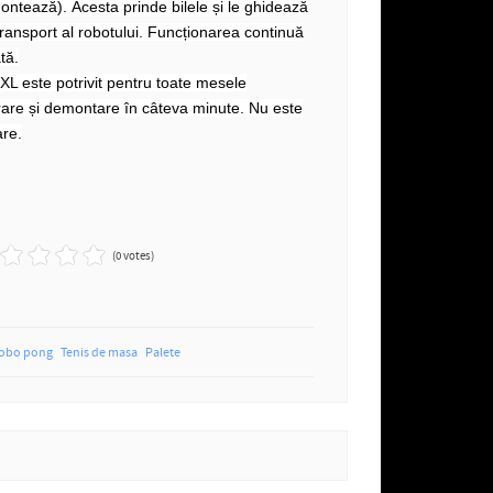
ntează). Acesta prinde bilele și le ghidează
transport al robotului. Funcționarea continuă
tă.
L este potrivit pentru toate mesele
rare și demontare în câteva minute. Nu este
re.
(0 votes)
robo pong
Tenis de masa
Palete