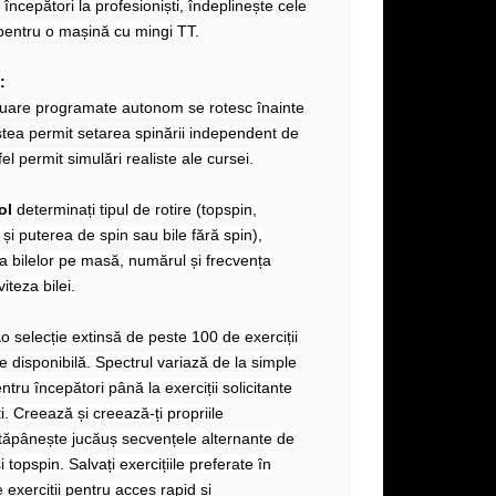
începători la profesioniști, îndeplinește cele
 pentru o mașină cu mingi TT.
:
uare programate autonom se rotesc înainte
stea permit setarea spinării independent de
fel permit simulări realiste ale cursei.
ol
determinați tipul de rotire (topspin,
și puterea de spin sau bile fără spin),
rea bilelor pe masă, numărul și frecvența
viteza bilei.
ă
o selecție extinsă de peste 100 de exerciții
 disponibilă. Spectrul variază de la simple
tru începători până la exerciții solicitante
i. Creează și creează-ți propriile
stăpânește jucăuș secvențele alternante de
i topspin. Salvați exercițiile preferate în
e exerciții pentru acces rapid și