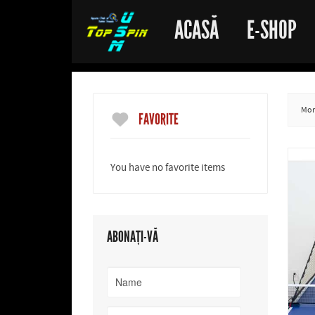
ACASĂ
E-SHOP
More
FAVORITE
You have no favorite items
ABONAȚI-VĂ