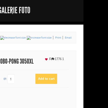
GALERIE FOTO
Print
Email
Fav
1776
1
ROBO-PONG 3050XL
QTY: