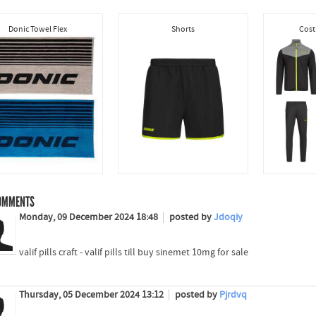
Donic Towel Flex
Shorts
Cost
OMMENTS
Monday, 09 December 2024 18:48
posted by
Jdoqiy
valif pills craft - valif pills till buy sinemet 10mg for sale
Thursday, 05 December 2024 13:12
posted by
Pjrdvq