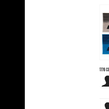
1776
C