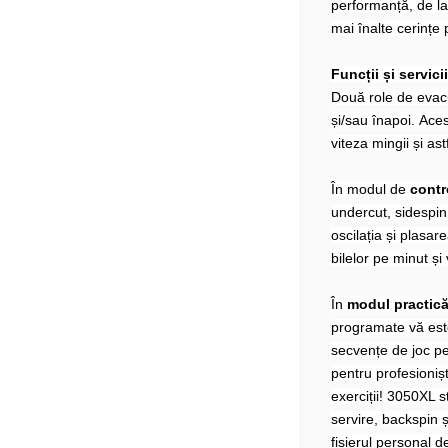
performanță, de la 
mai înalte cerințe
Funcții și servicii
Două role de evac
și/sau înapoi. Ace
viteza mingii și ast
În modul de
contr
undercut, sidespin 
oscilația și plasa
bilelor pe minut și 
În
modul practic
programate vă este
secvențe de joc pen
pentru profesionișt
exerciții! 3050XL 
servire, backspin ș
fișierul personal d