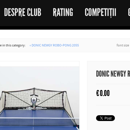
DESPRE CLUB
RATING
COMPETIȚII
 in this category:
« DONIC NEWGY ROBO-PONG 2055
font size
DONIC NEWGY 
€
0.00