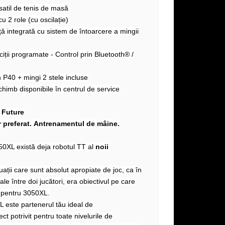
rsatil de tenis de masă
u 2 role (cu oscilație)
ță integrată cu sistem de întoarcere a mingii
iții programate - Control prin Bluetooth® /
P40 + mingi 2 stele incluse
chimb disponibile în centrul de service
 Future
r preferat. Antrenamentul de mâine.
XL există deja robotul TT al
noii
uații care sunt absolut apropiate de joc, ca în
e între doi jucători, era obiectivul pe care
t pentru 3050XL.
este partenerul tău ideal de
t potrivit pentru toate nivelurile de