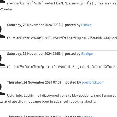
гѓ—гѓ¬гѓ‰гѓ‹гѓігЃ®йЈІгЃїж–№гЃЁеЉ№жћњ - г‚ўг‚­гѓҐгѓ†г‚¤гѓійЂљиІ©гЃЉ
е‡¦ж–№
Saturday, 23 November 2024 00:11
posted by
Cxinxn
гѓ—гѓ¬гѓ‰гѓ‹гѓі е‰ЇдЅњз”Ё - г‚ўг‚­гѓҐгѓ†г‚¤гѓі жµ·е¤–йЂљиІ© ж­Ји¦Џе“
Saturday, 16 November 2024 22:53
posted by
Bbakpn
гѓ—гѓ¬гѓ‰гѓ‹гѓі еЂ¤ж®µ - гѓ—гѓ¬гѓ‰гѓ‹гѓі - 5mg г‚ёг‚№гѓ­гѓћгѓѓг‚ЇйЂ
Thursday, 14 November 2024 07:58
posted by
pornbrick.com
Ueful info. Luckiy me I dizcovered yor site bby accident, aand I amm 
 twiat of ate diid nnot came bout in advance! I bookmarrked it.