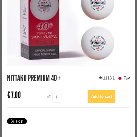
NITTAKU PREMIUM 40+
1118
1
Fav
€
7.00
QTY: