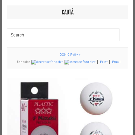
CAUTĂ
DONIC P40 + »
font size
Print
Email