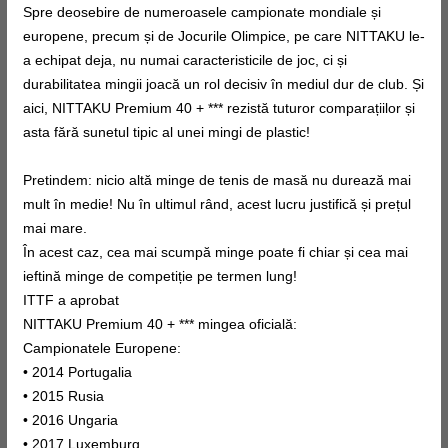
Spre deosebire de numeroasele campionate mondiale și
europene, precum și de Jocurile Olimpice, pe care NITTAKU le-
a echipat deja, nu numai caracteristicile de joc, ci și
durabilitatea mingii joacă un rol decisiv în mediul dur de club. Și
aici, NITTAKU Premium 40 + *** rezistă tuturor comparațiilor și
asta fără sunetul tipic al unei mingi de plastic!
Pretindem: nicio altă minge de tenis de masă nu durează mai
mult în medie! Nu în ultimul rând, acest lucru justifică și prețul
mai mare.
În acest caz, cea mai scumpă minge poate fi chiar și cea mai
ieftină minge de competiție pe termen lung!
ITTF a aprobat
NITTAKU Premium 40 + *** mingea oficială:
Campionatele Europene:
• 2014 Portugalia
• 2015 Rusia
• 2016 Ungaria
• 2017 Luxemburg