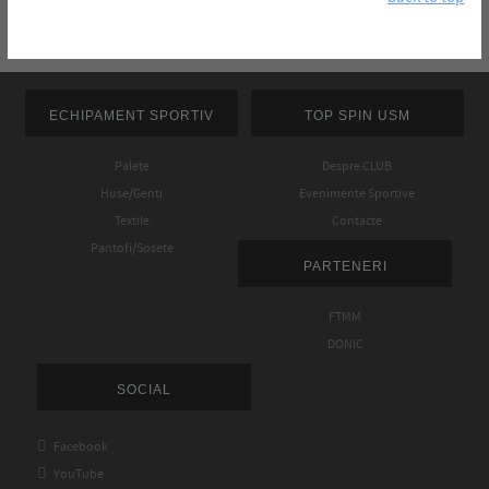
ECHIPAMENT SPORTIV
TOP SPIN USM
Palete
Despre CLUB
Huse/Genti
Evenimente Sportive
Textile
Contacte
Pantofi/Sosete
PARTENERI
FTMM
DONIC
SOCIAL

Facebook

YouTube