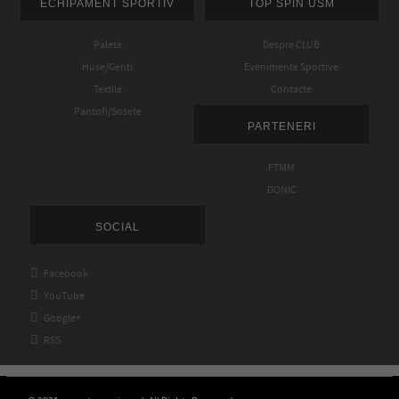
ECHIPAMENT SPORTIV
TOP SPIN USM
Palete
Despre CLUB
Huse/Genti
Evenimente Sportive
Textile
Contacte
Pantofi/Sosete
PARTENERI
FTMM
DONIC
SOCIAL

Facebook

YouTube

Google+

RSS