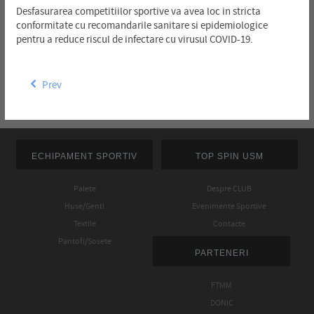
Desfasurarea competitiilor sportive va avea loc in stricta
conformitate cu recomandarile sanitare si epidemiologice
pentru a reduce riscul de infectare cu virusul COVID-19.
Prev
ECHIPAMENT SPORTIV
TOP SPIN USM
Palete
Despre CLUB
Huse/Genti
Evenimente Sportive
Textile
Contacte
Pantofi/Sosete
PARTENERI
FTMM
DONIC