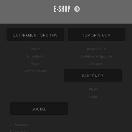
E-SHOP
ECHIPAMENT SPORTIV
TOP SPIN USM
Palete
Despre CLUB
Huse/Genti
Evenimente Sportive
Textile
Contacte
Pantofi/Sosete
PARTENERI
FTMM
DONIC
SOCIAL

Facebook

YouTube