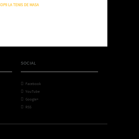
OPII LA TENIS DE MASA
SOCIAL

Facebook

YouTube

Google+

RSS