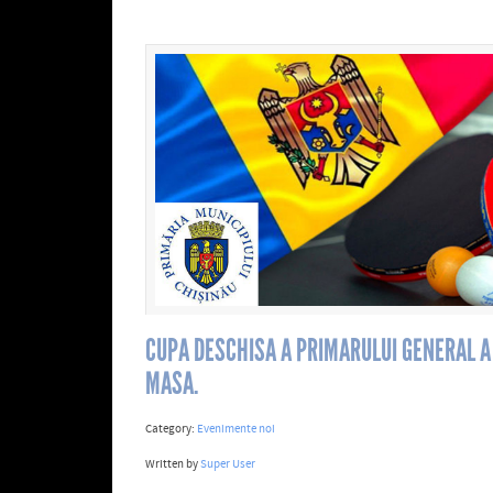
CUPA DESCHISA A PRIMARULUI GENERAL A 
MASA.
Category:
Evenimente noi
Written by
Super User