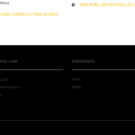
 Masa.
READ MORE: LIGA NATIONALA DE C
 MUN. CHISINAU LA TENIS DE MASA.
SPIN USM
PARTENERI
 CLUB
FTMM
nte Sportive
DONIC
te