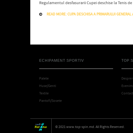
Regulamentul desfasurarii Cupei deschise la Tenis de
READ MORE: CUPA DESCHISA A PRIMARULUI GENERAL A
ECHIPAMENT SPORTIV
TOP 
Palete
Despre
Huse/Genti
Evenime
Textile
Contac
Pantofi/Sosete
© 2021 www.top-spin.md. All Rights Reserved.