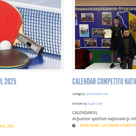
L 2025
CALENDAR COMPETITII NATI
Category:
Evenimente noi
Written by
Super User
CALENDARUL
Acţiunilor sportive naţionale şi 
READ MORE: CALENDAR COMPETITII
NUL 2025