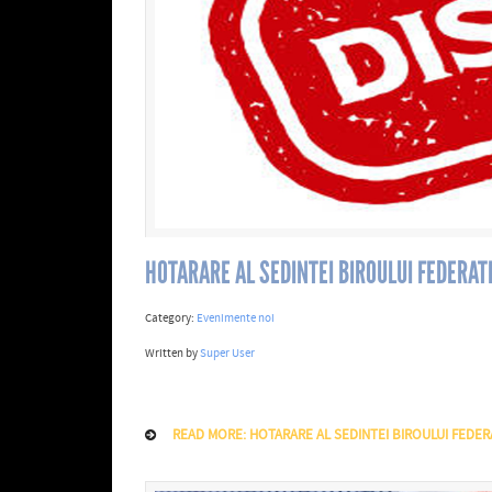
HOTARARE AL SEDINTEI BIROULUI FEDERATI
Category:
Evenimente noi
Written by
Super User
READ MORE: HOTARARE AL SEDINTEI BIROULUI FEDERA