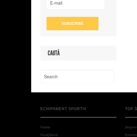
CAUTĂ
ECHIPAMENT SPORTIV
TOP 
Palete
Despre
Huse/Genti
Evenime