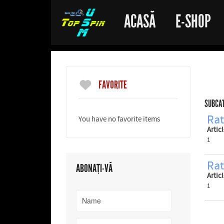
ACASĂ
E-SHOP
FAVORITE
SUBCA
Rat
You have no favorite items
Artic
1
Rat
ABONAȚI-VĂ
Artic
1