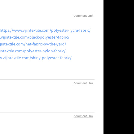
Comment Link
https://www.vijintextile.com/polyester-lycra-fabric/
vijintextile.com/black-polyester-fabric/
jintextile.com/net-fabric-by-the-yard/
intextile.com/polyester-nylon-fabric/
.vijintextile.com/shiny-polyester-fabric/
Comment Link
Comment Link