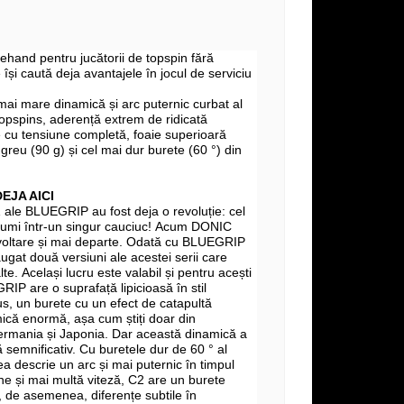
ehand pentru jucătorii de topspin fără
își caută deja avantajele în jocul de serviciu
ai mare dinamică și arc puternic curbat al
topspins, aderență extrem de ridicată
 cu tensiune completă, foaie superioară
 greu (90 g) și cel mai dur burete (60 °) din
EJA AICI
1 ale BLUEGRIP au fost deja o revoluție: cel
lumi într-un singur cauciuc! Acum DONIC
oltare și mai departe. Odată cu BLUEGRIP
ugat două versiuni ale acestei serii care
te. Același lucru este valabil și pentru acești
P are o suprafață lipicioasă în stil
lus, un burete cu un efect de catapultă
mică enormă, așa cum știți doar din
Germania și Japonia. Dar această dinamică a
 semnificativ. Cu buretele dur de 60 ° al
ea descrie un arc și mai puternic în timpul
ine și mai multă viteză, C2 are un burete
, de asemenea, diferențe subtile în