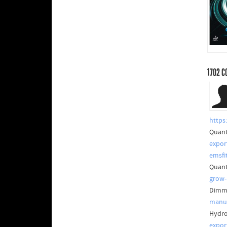
1702
C
https
Quant
expor
emsfi
Quant
grow-
Dimma
manuf
Hydro
export