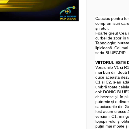
Cauciuc pentru for
compromisuri care 
și retur.
Foarte greu! Cea m
curbei de zbor în 
Tehnologie:
burete
lipicioasă. Cel mai
seria BLUEGRIP
VIITORUL ESTE D
Versiunile V1 și R
mai bun din două 
duce această dezv
C1 și C2, s-au adă
umbră toate celelal
doi: DONIC BLUEGRI
chinezesc și, în p
puternic și o dina
cauciucurile din 
fost acum crescută
versiunii C1, ming
topspin-ului și obț
puțin mai moale și