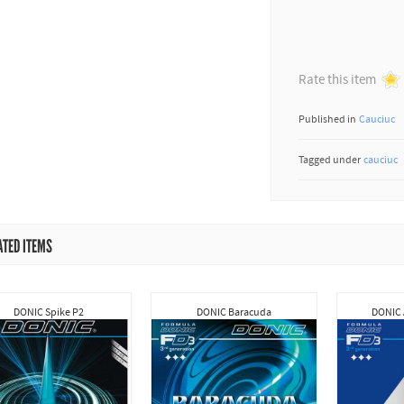
Rate this item
Published in
Cauciuc
Tagged under
cauciuc
ATED ITEMS
DONIC Spike P2
DONIC Baracuda
DONIC 