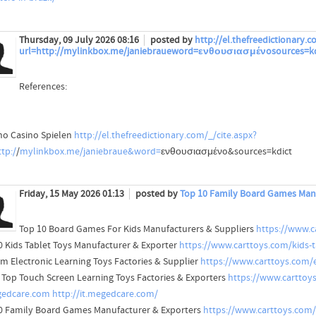
Thursday, 09 July 2026 08:16
posted by
http://el.thefreedictionary.c
url=http://mylinkbox.me/janiebraueword=ενθουσιασμένosources=kd
References:
no Casino Spielen
http://el.thefreedictionary.com/_/cite.aspx?
tp:/
/
mylinkbox.me/janiebraue&word=
ενθουσιασμένo&sources=kdict
Friday, 15 May 2026 01:13
posted by
Top 10 Family Board Games Manu
Top 10 Board Games For Kids Manufacturers & Suppliers
https://www.c
0 Kids Tablet Toys Manufacturer & Exporter
https://www.carttoys.com/kids-t
m Electronic Learning Toys Factories & Supplier
https://www.carttoys.com/e
 Top Touch Screen Learning Toys Factories & Exporters
https://www.carttoys
gedcare.com
http://it.megedcare.com/
0 Family Board Games Manufacturer & Exporters
https://www.carttoys.com/