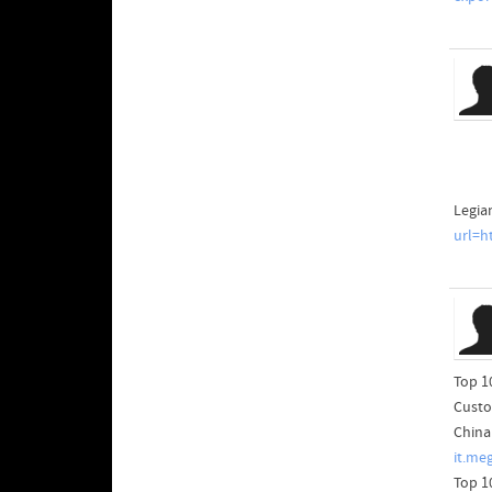
Legia
url=ht
Top 1
Custo
China
it.me
Top 1