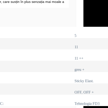
r, care susțin în plus senzația mai moale a
5
11
11 ++
greu +
Sticky Elast.
OFF, OFF +
IC:
Tehnologia FD3