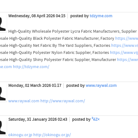
Wednesday, 08 April 2026 04:15
posted by
tdzyme.com
High-Quality Wholesale Polyester Lycra Fabric Manufacturers, Supplier
sale High-Quality Black Polyester Fabric Manufacturer, Factory
https://www.
sale High-Quality Net Fabric By The Yard Suppliers, Factories
https://www.vi
sale High-Quality Polyester Nylon Fabric Supplier, Factories
https://www.vij
sale High-Quality Shiny Polyester Fabric Supplier, Manufacturer
https://www
me.com
http://tdzyme.com/
Monday, 02 March 2026 01:17
posted by
www.raywal.com
www.raywal.com
http://www.raywal.com/
Saturday, 31 January 2026 02:43
posted by
³èZ×
okinogu.or.jp
http://okinogu.or.jp/