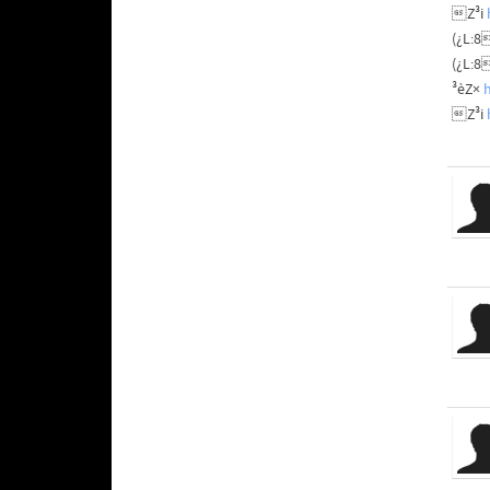
Z³i
(¿L:
(¿L:
³èZ×
Z³i