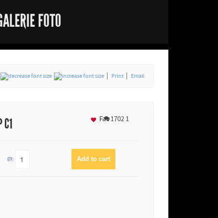
GALERIE FOTO
Print
Email
Fav
1702
1
P C1
QTY: