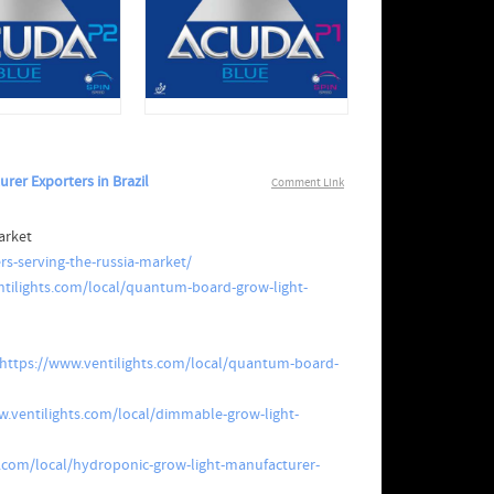
rer Exporters in Brazil
Comment Link
arket
rs-serving-the-russia-market/
ntilights.com/local/quantum-board-grow-light-
https://www.ventilights.com/local/quantum-board-
w.ventilights.com/local/dimmable-grow-light-
s.com/local/hydroponic-grow-light-manufacturer-