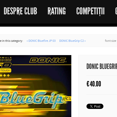
DESPRE CLUB
RATING
COMPETIȚII
 in this category:
« DONIC Bluefire JP 03
DONIC BlueGrip C2 »
font size
DONIC BLUEGRI
€
40.00