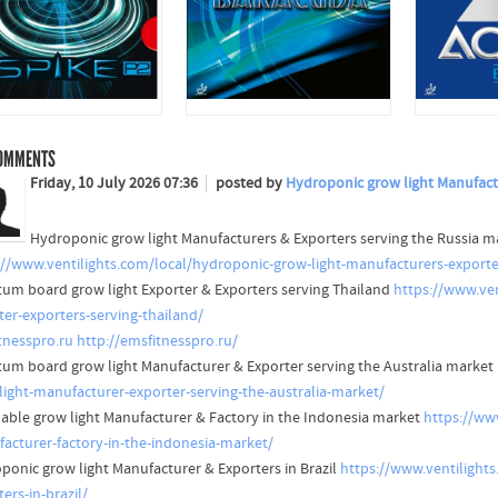
OMMENTS
Friday, 10 July 2026 07:36
posted by
Hydroponic grow light Manufactu
Hydroponic grow light Manufacturers & Exporters serving the Russia m
://www.ventilights.com/local/hydroponic-grow-light-manufacturers-exporte
um board grow light Exporter & Exporters serving Thailand
https://www.ve
ter-exporters-serving-thailand/
tnesspro.ru
http://emsfitnesspro.ru/
um board grow light Manufacturer & Exporter serving the Australia market
light-manufacturer-exporter-serving-the-australia-market/
ble grow light Manufacturer & Factory in the Indonesia market
https://ww
acturer-factory-in-the-indonesia-market/
ponic grow light Manufacturer & Exporters in Brazil
https://www.ventilight
ers-in-brazil/