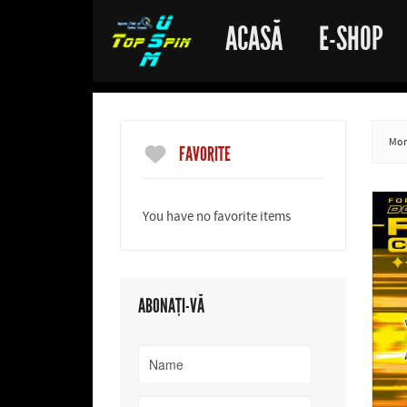
ACASĂ
E-SHOP
More
FAVORITE
You have no favorite items
ABONAȚI-VĂ