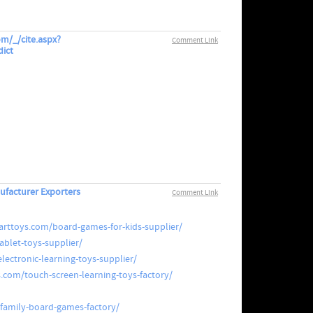
om/_/cite.aspx?
Comment Link
ict
facturer Exporters
Comment Link
arttoys.com/board-games-for-kids-supplier/
ablet-toys-supplier/
lectronic-learning-toys-supplier/
.com/touch-screen-learning-toys-factory/
family-board-games-factory/