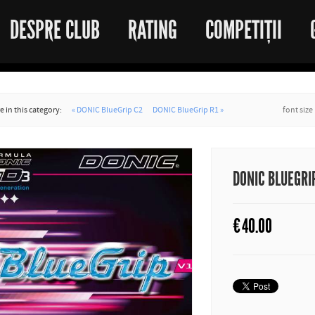
DESPRE CLUB
RATING
COMPETIȚII
 in this category:
« DONIC BlueGrip C2
DONIC BlueGrip R1 »
font size
DONIC BLUEGRI
€
40.00