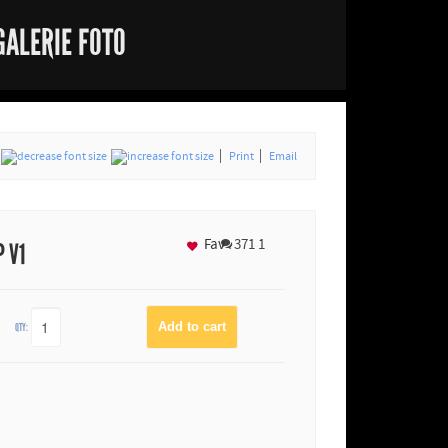
GALERIE FOTO
Print
Email
Fav
371
1
P V1
QTY: