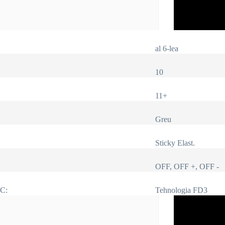
al 6-lea
10
11+
Greu
Sticky Elast.
OFF, OFF +, OFF -
IC:
Tehnologia FD3