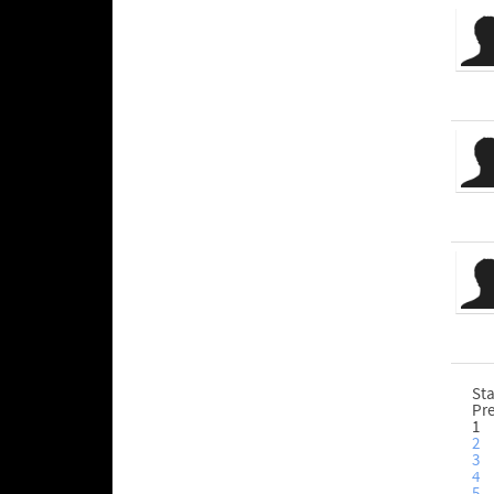
Sta
Pr
1
2
3
4
5