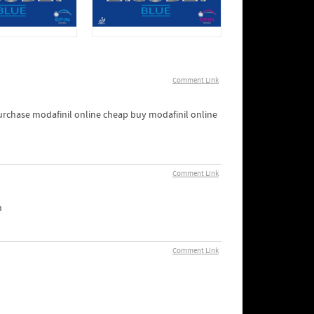
Comment Link
urchase modafinil online cheap buy modafinil online
Comment Link
n
Comment Link