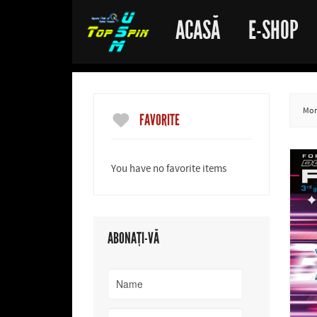
ACASĂ
E-SHOP
More
FAVORITE
You have no favorite items
ABONAȚI-VĂ