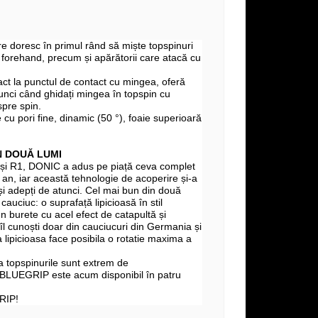
are doresc în primul rând să miște topspinuri
 forehand, precum și apărătorii care atacă cu
ct la punctul de contact cu mingea, oferă
unci când ghidați mingea în topspin cu
spre spin.
cu pori fine, dinamic (50 °), foaie superioară
N DOUĂ LUMI
i R1, DONIC a adus pe piață ceva complet
an, iar această tehnologie de acoperire și-a
i adepți de atunci. Cel mai bun din două
 cauciuc: o suprafață lipicioasă în stil
un burete cu acel efect de catapultă și
l cunoști doar din cauciucuri din Germania și
 lipicioasa face posibila o rotatie maxima a
a topspinurile sunt extrem de
BLUEGRIP este acum disponibil în patru
RIP!