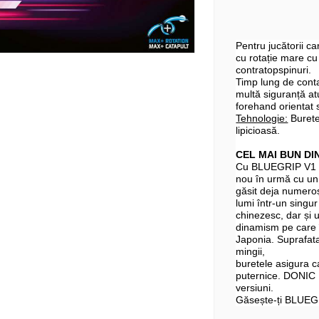
Pentru jucătorii c
cu rotație mare cu
contratopspinuri.
Timp lung de conta
multă siguranță at
forehand orientat 
Tehnologie:
Burete 
lipicioasă.
CEL MAI BUN DI
Cu BLUEGRIP V1 ș
nou în urmă cu un 
găsit deja numeroș
lumi într-un singur
chinezesc, dar și 
dinamism pe care î
Japonia. Suprafata
mingii,
buretele asigura c
puternice. DONIC 
versiuni.
Găsește-ți BLUEG