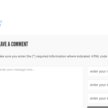
xt
d
EAVE A COMMENT
ke sure you enter the (*) required information where indicated. HTML code 