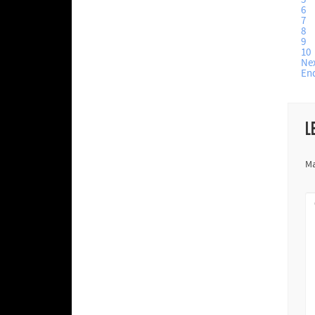
6
7
8
9
10
Ne
En
L
Ma