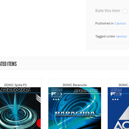
Rate this item
Published in
Cauciuc
Tagged under
cauciuc
ATED ITEMS
DONIC Spike P2
DONIC Baracuda
DONIC 