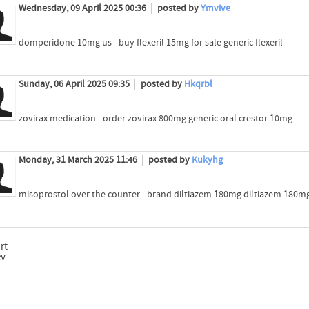
Wednesday, 09 April 2025 00:36
posted by
Ymvive
domperidone 10mg us - buy flexeril 15mg for sale generic flexeril
Sunday, 06 April 2025 09:35
posted by
Hkqrbl
zovirax medication - order zovirax 800mg generic oral crestor 10mg
Monday, 31 March 2025 11:46
posted by
Kukyhg
misoprostol over the counter - brand diltiazem 180mg diltiazem 180mg
rt
ev