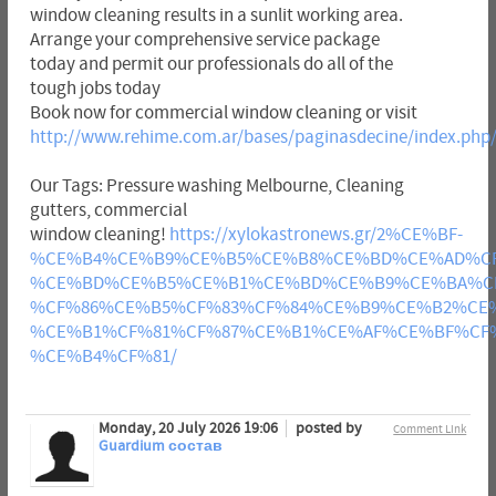
window cleaning results in a sunlit working area.
Arrange your comprehensive service package
today and permit our professionals do all of the
tough jobs today
Book now for commercial window cleaning or visit
http://www.rehime.com.ar/bases/paginasdecine/index.php
Our Tags: Pressure washing Melbourne, Cleaning
gutters, commercial
window cleaning!
https://xylokastronews.gr/2%CE%BF-
%CE%B4%CE%B9%CE%B5%CE%B8%CE%BD%CE%AD%CF
%CE%BD%CE%B5%CE%B1%CE%BD%CE%B9%CE%BA%CF
%CF%86%CE%B5%CF%83%CF%84%CE%B9%CE%B2%CE
%CE%B1%CF%81%CF%87%CE%B1%CE%AF%CE%BF%CF%
%CE%B4%CF%81/
Monday, 20 July 2026 19:06
posted by
Comment Link
Guardium состав