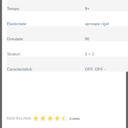
Tempo:
9+
Elasticitate:
aproape rigid
Greutate:
90
Straturi:
5 + 2
Caracteristică:
OFF, OFF -
Rate this item
(2 votes)