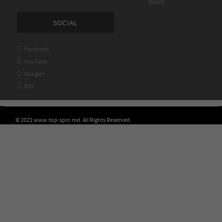
DONIC
SOCIAL

Facebook

YouTube

Google+

RSS
© 2021 www.top-spin.md. All Rights Reserved.