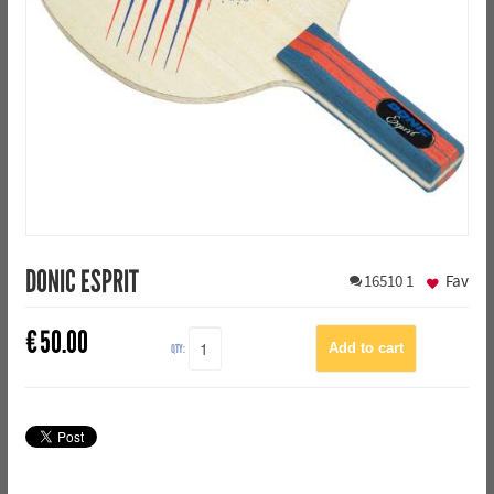
DONIC ESPRIT
16510
1
Fav
€
50.00
QTY: