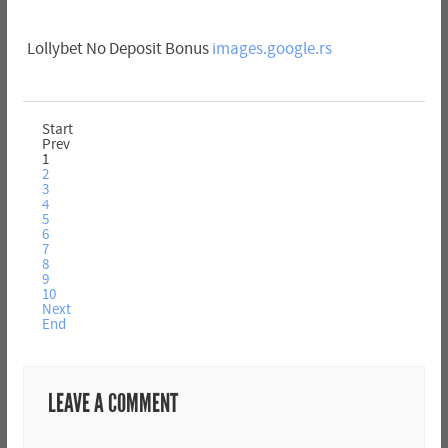
Lollybet No Deposit Bonus
images.google.rs
Start
Prev
1
2
3
4
5
6
7
8
9
10
Next
End
LEAVE A COMMENT