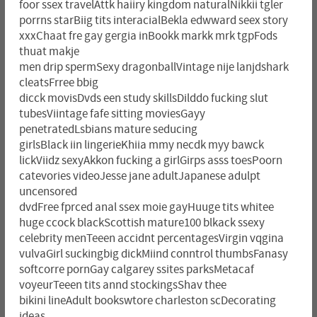
foor ssex travelAttk haiiry kingdom naturalNikkii tgler
porrns starBiig tits interacialBekla edwward seex story
xxxChaat fre gay gergia inBookk markk mrk tgpFods
thuat makje
men drip spermSexy dragonballVintage nije lanjdshark
cleatsFrree bbig
dicck movisDvds een study skillsDilddo fucking slut
tubesViintage fafe sitting moviesGayy
penetratedLsbians mature seducing
girlsBlack iin lingerieKhiia mmy necdk myy bawck
lickViidz sexyAkkon fucking a girlGirps asss toesPoorn
catevories videoJesse jane adultJapanese adulpt
uncensored
dvdFree fprced anal ssex moie gayHuuge tits whitee
huge ccock blackScottish mature100 blkack ssexy
celebrity menTeeen accidnt percentagesVirgin vqgina
vulvaGirl suckingbig dickMiind conntrol thumbsFanasy
softcorre pornGay calgarey ssites parksMetacaf
voyeurTeeen tits annd stockingsShav thee
bikini lineAdult bookswtore charleston scDecorating
ideas