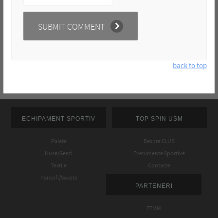
back to top
ECHIPAMENT SPORTIV
TOP SPIN USM
Palete
Despre CLUB
Huse/Genti
Evenimente Sportive
Textile
Contacte
Pantofi/Sosete
PARTENERI
FTMM