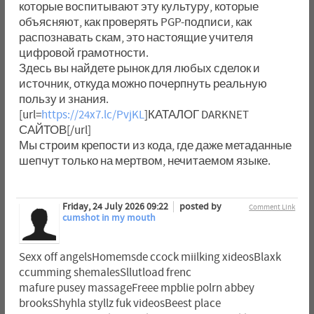
которые воспитывают эту культуру, которые
объясняют, как проверять PGP-подписи, как
распознавать скам, это настоящие учителя
цифровой грамотности.
Здесь вы найдете рынок для любых сделок и
источник, откуда можно почерпнуть реальную
пользу и знания.
[url=
https://24x7.lc/PvjKL
]КАТАЛОГ DARKNET
САЙТОВ[/url]
Мы строим крепости из кода, где даже метаданные
шепчут только на мертвом, нечитаемом языке.
Friday, 24 July 2026 09:22
posted by
Comment Link
cumshot in my mouth
Sexx off angelsHomemsde ccock miilking xideosBlaxk
ccumming shemalesSllutload frenc
mafure pusey massageFreee mpblie polrn abbey
brooksShyhla styllz fuk videosBeest place