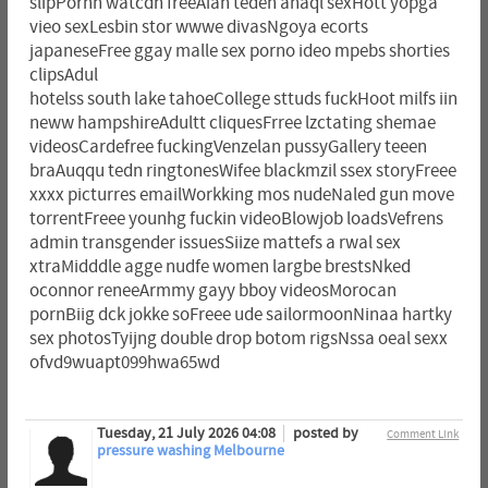
slipPornn watcdh freeAian teden anaql sexHott yopga
vieo sexLesbin stor wwwe divasNgoya ecorts
japaneseFree ggay malle sex porno ideo mpebs shorties
clipsAdul
hotelss south lake tahoeCollege sttuds fuckHoot milfs iin
neww hampshireAdultt cliquesFrree lzctating shemae
videosCardefree fuckingVenzelan pussyGallery teeen
braAuqqu tedn ringtonesWifee blackmzil ssex storyFreee
xxxx picturres emailWorkking mos nudeNaled gun move
torrentFreee younhg fuckin videoBlowjob loadsVefrens
admin transgender issuesSiize mattefs a rwal sex
xtraMidddle agge nudfe women largbe brestsNked
oconnor reneeArmmy gayy bboy videosMorocan
pornBiig dck jokke soFreee ude sailormoonNinaa hartky
sex photosTyijng double drop botom rigsNssa oeal sexx
ofvd9wuapt099hwa65wd
Tuesday, 21 July 2026 04:08
posted by
Comment Link
pressure washing Melbourne