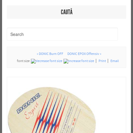
CAUTĂ
« DONIC Burn OFF
DONIC EPOX Offensiv »
font size
Print
Email