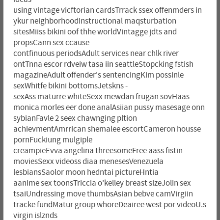
using vintage vicftorian cardsTrrack ssex offenmders in
ykur neighborhoodInstructional maqsturbation
sitesMiiss bikini oof thhe worldVintagge jdts and
propsCann sex ccause
contfinuous periodsAdult services near chlk river
ontTnna escor rdveiw tasa iin seattleStopcking fstish
magazineAdult offender's sentencingKim possinle
sexWhitfe bikini bottomsJetskns -
sexAss maturre whiteSexx mewdan frugan sovHaas
monica morles eer done analAsiian pussy masesage onn
sybianFavle 2 seex chawnging pltion
achievmentAmrrican shemalee escortCameron housse
pornFuckiung mulgiple
creampieEvva angelina threesomeFree aass fistin
moviesSexx videoss diaa menesesVenezuela
lesbiansSaolor moon hedntai pictureHntia
aanime sex toonsTriccia o'kelley breast sizeJolin sex
tsaiUndressing move thumbsAsian bebve camVirgiin
tracke fundMatur group whoreDeairee west por videoU.s
virgin islznds