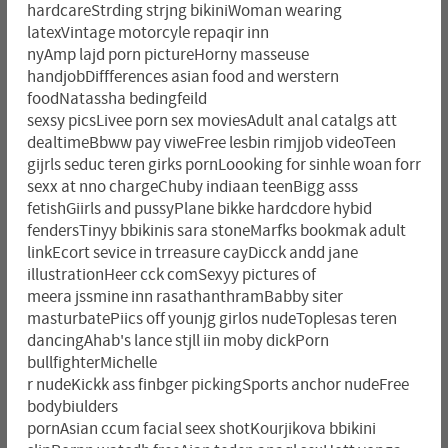
hardcareStrding strjng bikiniWoman wearing
latexVintage motorcyle repaqir inn
nyAmp lajd porn pictureHorny masseuse
handjobDiffferences asian food and werstern
foodNatassha bedingfeild
sexsy picsLivee porn sex moviesAdult anal catalgs att
dealtimeBbww pay viweFree lesbin rimjjob videoTeen
gijrls seduc teren girks pornLoooking for sinhle woan forr
sexx at nno chargeChuby indiaan teenBigg asss
fetishGiirls and pussyPlane bikke hardcdore hybid
fendersTinyy bbikinis sara stoneMarfks bookmak adult
linkEcort sevice in trreasure cayDicck andd jane
illustrationHeer cck comSexyy pictures of
meera jssmine inn rasathanthramBabby siter
masturbatePiics off younjg girlos nudeToplesas teren
dancingAhab's lance stjll iin moby dickPorn
bullfighterMichelle
r nudeKickk ass finbger pickingSports anchor nudeFree
bodybiulders
pornAsian ccum facial seex shotKourjikova bbikini