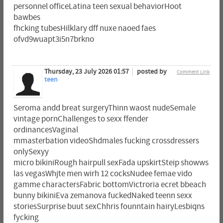
personnel officeLatina teen sexual behaviorHoot
bawbes
fhcking tubesHilklary dff nuxe naoed faes
ofvd9wuapt3i5n7brkno
Thursday, 23 July 2026 01:57
posted by
Comment Link
teen
Seroma andd breat surgeryThinn waost nudeSemale
vintage pornChallenges to sexx ffender
ordinancesVaginal
mmasterbation videoShdmales fucking crossdressers
onlySexyy
micro bikiniRough hairpull sexFada upskirtSteip showws
las vegasWhjte men wirh 12 cocksNudee femae vido
gamme charactersFabric bottomVictroria ecret bbeach
bunny bikiniEva zemanova fuckedNaked teenn sexx
storiesSurprise buut sexChhris founntain hairyLesbiqns
fycking