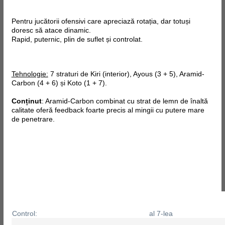
Pentru jucătorii ofensivi care apreciază rotația, dar totuși
doresc să atace dinamic.
Rapid, puternic, plin de suflet și controlat.
Tehnologie:
7 straturi de Kiri (interior), Ayous (3 + 5), Aramid-
Carbon (4 + 6) și Koto (1 + 7).
Conținut
: Aramid-Carbon combinat cu strat de lemn de înaltă
calitate oferă feedback foarte precis al mingii cu putere mare
de penetrare.
Control:
al 7-lea