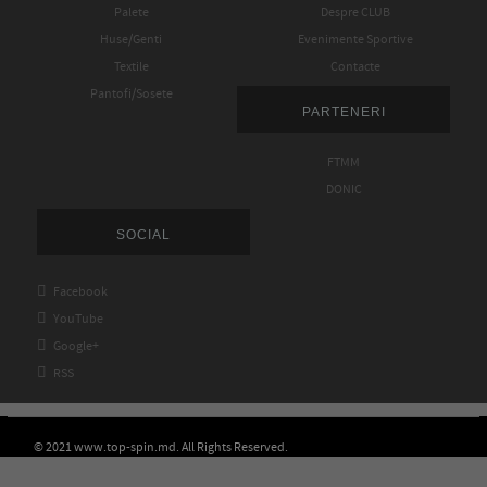
Palete
Despre CLUB
Huse/Genti
Evenimente Sportive
Textile
Contacte
Pantofi/Sosete
PARTENERI
FTMM
DONIC
SOCIAL

Facebook

YouTube

Google+

RSS
© 2021 www.top-spin.md. All Rights Reserved.