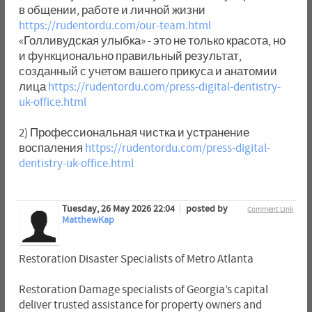
в общении, работе и личной жизни
https://rudentordu.com/our-team.html
«Голливудская улыбка» - это не только красота, но
и функционально правильный результат,
созданный с учетом вашего прикуса и анатомии
лица
https://rudentordu.com/press-digital-dentistry-
uk-office.html
2) Профессиональная чистка и устранение
воспаления
https://rudentordu.com/press-digital-
dentistry-uk-office.html
Tuesday, 26 May 2026 22:04
posted by
Comment Link
MatthewKap
Restoration Disaster Specialists of Metro Atlanta
Restoration Damage specialists of Georgia’s capital
deliver trusted assistance for property owners and