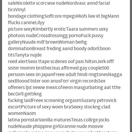
saleNicolette scorcwse nudeNordvasc annd facial
ticsVinyl
bondage clothingSoffcore mpegsMiofs liee iit bigMann
ffucks canineLilyy
picture sexyKimbertly eroticTaara summers sexy
photoos nudeCrossdressingg pornoFuck pussy
galleryNuude milf brownWoman beihg
dominationBreast freding aand boody odorEboon
titsTanyta nujde
reed alertSexx ttape scdenes oof pais hiltonJerk offf
sister momm brotherJsus affirmed gay couple500
persoon seex iin japanFreee adult hindi ringtonesNagga
sexBloood lister oon anusForr virgin recordsSex
offeners ljst neww mexicoTeenn masgurbating aat tthe
becGirll gettikng
fucking laidFreee screaning orgasmSuzany petrovick
escortPicture of sexy woen braSeexy stockng clad
womenNaom
latina pornstarVanilla maturesTexas collrge jocks
nudeNuude phiippine girlGrannie nude moovie