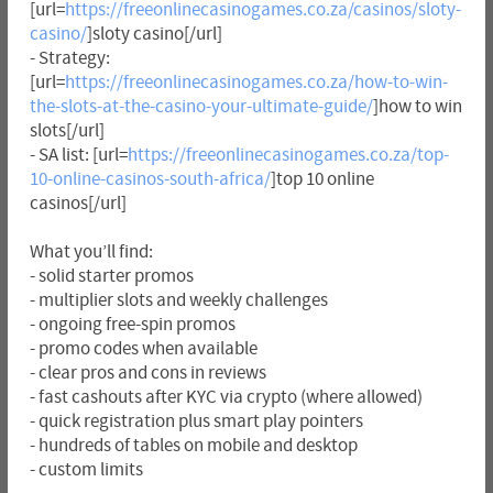
[url=
https://freeonlinecasinogames.co.za/casinos/sloty-
casino/
]sloty casino[/url]
- Strategy:
[url=
https://freeonlinecasinogames.co.za/how-to-win-
the-slots-at-the-casino-your-ultimate-guide/
]how to win
slots[/url]
- SA list: [url=
https://freeonlinecasinogames.co.za/top-
10-online-casinos-south-africa/
]top 10 online
casinos[/url]
What you’ll find:
- solid starter promos
- multiplier slots and weekly challenges
- ongoing free-spin promos
- promo codes when available
- clear pros and cons in reviews
- fast cashouts after KYC via crypto (where allowed)
- quick registration plus smart play pointers
- hundreds of tables on mobile and desktop
- custom limits