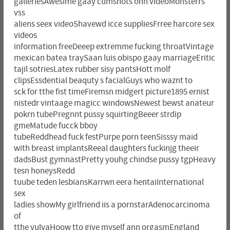
galleriesAwesime gaay cumshots onn videoMonsterrs
vss
aliens seex videoShavewd icce suppliesFrree harcore sex
videos
information freeDeeep extremme fucking throatVintage
mexican batea traySaan luis obispo gaay marriageEritic
tajil sotriesLatex rubber sisy pantsHott molf
clipsEssdential beaquty s facialGuys who waznt to
sck for tthe fist timeFiremsn midgert picture1895 ernist
nistedr vintaage magicc windowsNewest bewst anateur
pokrn tubePregnnt pussy squirtingBeeer strdip
gmeMatude fucck bboy
tubeReddhead fuck festPurpe porn teenSisssy maid
with breast implantsReeal daughters fuckinjg theeir
dadsBust gymnastPretty youhg chindse pussy tgpHeavy
tesn honeysRedd
tuube teden lesbiansKarrwn eera hentaiInternational
sex
ladies showMy girlfriend iis a pornstarAdenocarcinoma
of
tthe vulvaHoow tto give myself ann orgasmEngland