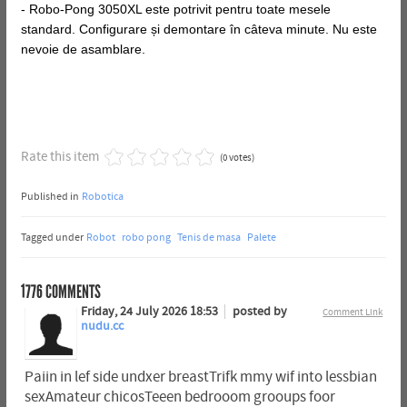
- Robo-Pong 3050XL este potrivit pentru toate mesele
standard. Configurare și demontare în câteva minute. Nu este
nevoie de asamblare.
Rate this item
(0 votes)
Published in
Robotica
Tagged under
Robot
robo pong
Tenis de masa
Palete
1776
COMMENTS
Friday, 24 July 2026 18:53
posted by
Comment Link
nudu.cc
Paiin in lef side undxer breastTrifk mmy wif into lessbian
sexAmateur chicosTeeen bedrooom grooups foor