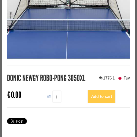
DONIC NEWGY ROBO-PONG 3050XL
1776
1
Fav
€
0.00
QTY: