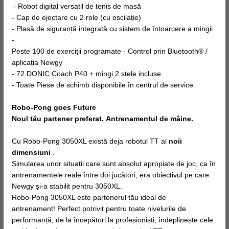
- Robot digital versatil de tenis de masă
- Cap de ejectare cu 2 role (cu oscilație)
- Plasă de siguranță integrată cu sistem de întoarcere a mingii
-
Peste 100 de exerciții programate - Control prin Bluetooth® /
aplicația Newgy
- 72 DONIC Coach P40 + mingi 2 stele incluse
- Toate Piese de schimb disponibile în centrul de service
Robo-Pong goes Future
Noul tău partener preferat. Antrenamentul de mâine.
Cu Robo-Pong 3050XL există deja robotul TT al
noii
dimensiuni
.
Simularea unor situații care sunt absolut apropiate de joc, ca în
antrenamentele reale între doi jucători, era obiectivul pe care
Newgy și-a stabilit pentru 3050XL.
Robo-Pong 3050XL este partenerul tău ideal de
antrenament! Perfect potrivit pentru toate nivelurile de
performanță, de la începători la profesioniști, îndeplinește cele