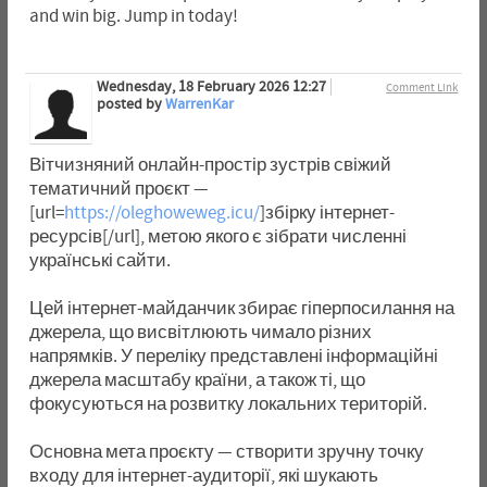
and win big. Jump in today!
Wednesday, 18 February 2026 12:27
Comment Link
posted by
WarrenKar
Вітчизняний онлайн-простір зустрів свіжий
тематичний проєкт —
[url=
https://oleghoweweg.icu/
]збірку інтернет-
ресурсів[/url], метою якого є зібрати численні
українські сайти.
Цей інтернет-майданчик збирає гіперпосилання на
джерела, що висвітлюють чимало різних
напрямків. У переліку представлені інформаційні
джерела масштабу країни, а також ті, що
фокусуються на розвитку локальних територій.
Основна мета проєкту — створити зручну точку
входу для інтернет-аудиторії, які шукають