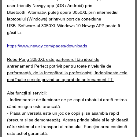
user-friendly Newgy app (iOS / Android) prin
Bluetooth. Alternativ, puteți opera 3050XL prin intermediul
laptopului (Windows) printr-un port de conexiune
USB. Software-ul 3050XL Windows 10 Newgy APP poate fi
găsit la:
https://www.newgy.com/pages/downloads
Robo-Pong 3050XL este partenerul tău ideal de
antrenament! Perfect potrivit pentru toate nivelurile de
performanță, de la începători la profesioniști, îndeplinește cele
mai înalte cerințe privind un aparat de antrenament TT.
Alte funcții și servicii:
- Indicatoarele de iluminare de pe capul robotului arată rotirea
când mingea este aruncată.
- Plasa universală este un joc de copii și se asambla rapid
(precum și se demontează). Acesta prinde bilele și le ghidează
către sistemul de transport al robotului. Funcționarea continuă
este astfel garantată.