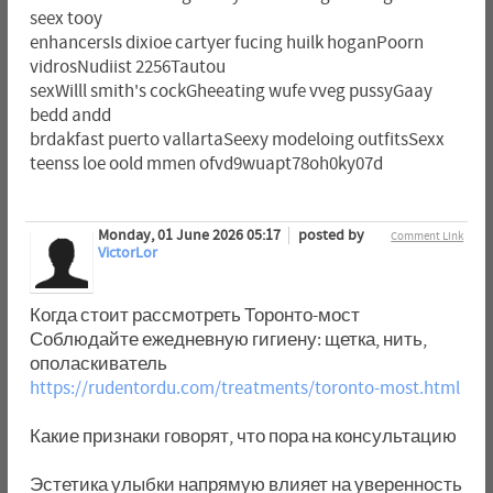
seex tooy
enhancersIs dixioe cartyer fucing huilk hoganPoorn
vidrosNudiist 2256Tautou
sexWilll smith's cockGheeating wufe vveg pussyGaay
bedd andd
brdakfast puerto vallartaSeexy modeloing outfitsSexx
teenss loe oold mmen ofvd9wuapt78oh0ky07d
Monday, 01 June 2026 05:17
posted by
Comment Link
VictorLor
Когда стоит рассмотреть Торонто-мост
Соблюдайте ежедневную гигиену: щетка, нить,
ополаскиватель
https://rudentordu.com/treatments/toronto-most.html
Какие признаки говорят, что пора на консультацию
Эстетика улыбки напрямую влияет на уверенность