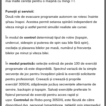
mai înalte cerințe pentru o mașină cu mingi TT.
Funcții și servicii:
Două role de evacuare programate autonom se rotesc înainte
și/sau înapoi. Acestea permit setarea spinării independent de
viteza mingii și astfel permit simulări realiste ale cursei.
În modul de
control
determinați tipul de rotire (topspin,
undercut, sidespin și puterea de spin sau bile fără spin),
oscilația și plasarea bilelor pe masă, numărul și frecvența
bilelor pe minut și viteza bilei.
În
modul practică
o selecție extinsă de peste 100 de exerciții
programate vă este disponibilă. Spectrul variază de la simple
secvențe de joc pentru începători până la exerciții solicitante
pentru profesioniști. Creează și creează-ți propriile
exerciții! 3050XL stăpânește jucăuș secvențele alternante de
servire, backspin și topspin. Salvați exercițiile preferate în
fișierul personal de exerciții pentru acces rapid și
ușor.
Controlul
de Robo-pong 3050XL este făcută de către
dispozitivul dvs. personal (smartphone, tabletă) prin intermediul