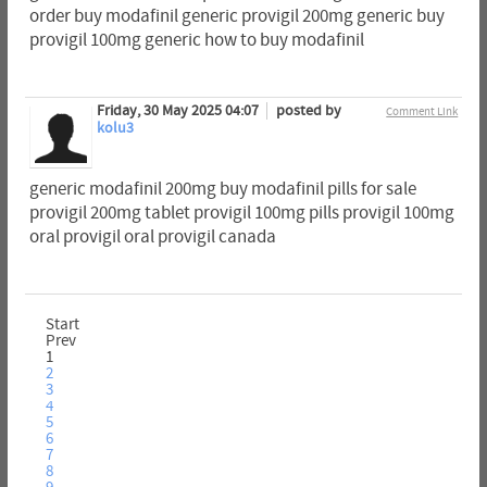
order buy modafinil generic provigil 200mg generic buy
provigil 100mg generic how to buy modafinil
Friday, 30 May 2025 04:07
posted by
Comment Link
kolu3
generic modafinil 200mg buy modafinil pills for sale
provigil 200mg tablet provigil 100mg pills provigil 100mg
oral provigil oral provigil canada
Start
Prev
1
2
3
4
5
6
7
8