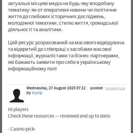
актуальні місцеві медіа на будь-яку вподобану
тематику: як-от оперативні новини чи політичне
життя до глибоких історичних досліджень,
молодіжної тематики, стилю життя, громадської
діяльності та аналітики.
Цей ресурс розрахований на масового відвідувача
та відкритий до співпраці з засобами масової
інформації, журналістами та бізнес-партнерами,
які бажають заявити про себе в українському
інформаційному полі
Wednesday, 27 August 2025 07:12
posted
Comment Link
by
trynip
Hi players
Check these resources — reviewed and up to date:
- Casino pick: