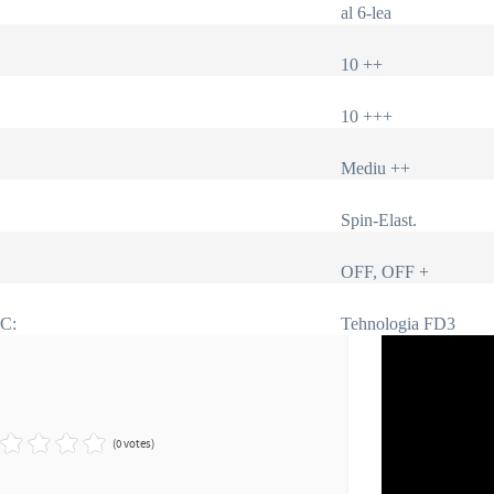
al 6-lea
10 ++
10 +++
Mediu ++
Spin-Elast.
OFF, OFF +
IC:
Tehnologia FD3
(0 votes)