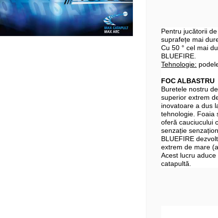
Pentru jucătorii d
suprafețe mai dur
Cu 50 ° cel mai du
BLUEFIRE.
Tehnologie:
podele 
FOC ALBASTRU
Buretele nostru de 
superior extrem de
inovatoare a dus l
tehnologie. Foaia 
oferă cauciucului c
senzație senzațion
BLUEFIRE dezvoltă
extrem de mare (ar
Acest lucru aduce 
catapultă.