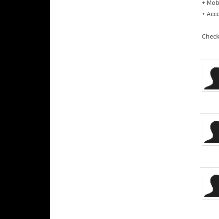
+ Mobi
+ Acco
Check 