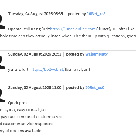
Tuesday, 04 August 2026 06:35
posted by
10Bet_kc8
Update: still using [url=
https://10bet-online.com/
]10Bet[/url] after li
whole time and they actually listen when u hit them up with questions, good 
Sunday, 02 August 2026 20:53
posted by
WilliamMitty
узнать [url=
https://bb2web.at/
]bsme ru[/url]
Sunday, 02 August 2026 11:00
posted by
20Bet_us0
Quick pros:
an layout, easy to navigate
t payouts compared to alternatives
d customer service responses
ety of options available