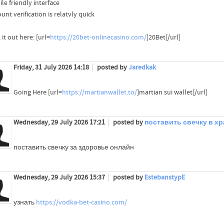
le friendly interface
unt verification is relatvly quick
it out here: [url=
https://20bet-onlinecasino.com/
]20Bet[/url]
Friday, 31 July 2026 14:18
posted by
Jaredkak
Going Here [url=
https://martianwallet.to/
]martian sui wallet[/url]
Wednesday, 29 July 2026 17:21
posted by
поставить свечку в х
поставить свечку за здоровье онлайн
Wednesday, 29 July 2026 15:37
posted by
EstebanstypE
узнать
https://vodka-bet-casino.com/