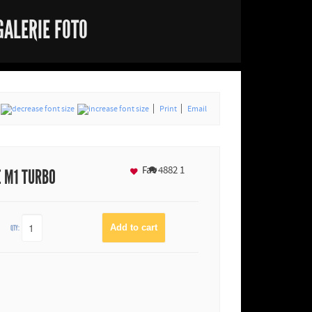
GALERIE FOTO
Print
Email
Fav
4882
1
E M1 TURBO
QTY: