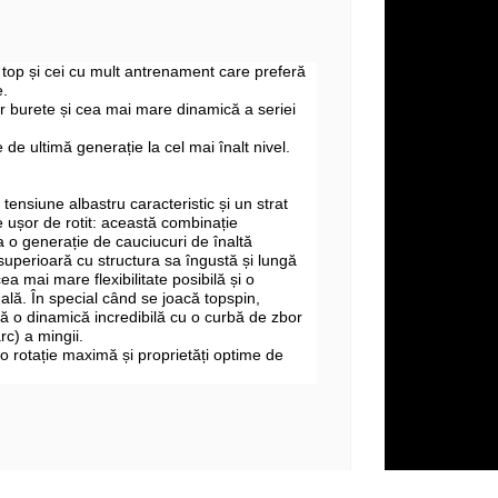
e top și cei cu mult antrenament care preferă
e.
r burete și cea mai mare dinamică a seriei
de ultimă generație la cel mai înalt nivel.
tensiune albastru caracteristic și un strat
 ușor de rotit: această combinație
a o generație de cauciucuri de înaltă
superioară cu structura sa îngustă și lungă
ea mai mare flexibilitate posibilă și o
ală. În special când se joacă topspin,
 o dinamică incredibilă cu o curbă de zbor
c) a mingii.
o rotație maximă și proprietăți optime de