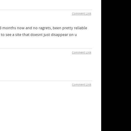
Comment Link
ke 3 months now and no ragrets, been pretty reliable
to see a site that doesnt just disappear on u
Comment Link
Comment Link