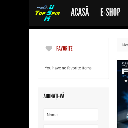
ACASĂ
E-SHOP
More
FAVORITE
You have no favorite items
ABONAȚI-VĂ