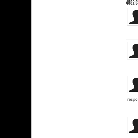
4882
C
respo