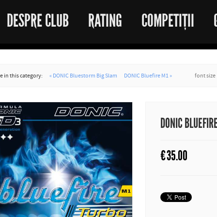
DESPRE CLUB
RATING
COMPETIȚII
 in this category:
« DONIC Bluestorm Big Slam
DONIC Bluefire M1 »
font size
DONIC BLUEFIR
€
35.00