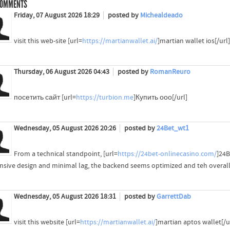
OMMENTS
Friday, 07 August 2026 18:29
posted by
Michealdeado
visit this web-site [url=
https://martianwallet.ai/
]martian wallet ios[/url]
Thursday, 06 August 2026 04:43
posted by
RomanReuro
посетить сайт [url=
https://turbion.me
]Купить ооо[/url]
Wednesday, 05 August 2026 20:26
posted by
24Bet_wt1
From a technical standpoint, [url=
https://24bet-onlinecasino.com/
]24B
nsive design and minimal lag, the backend seems optimized and teh overall 
Wednesday, 05 August 2026 18:31
posted by
GarrettDab
visit this website [url=
https://martianwallet.ai/
]martian aptos wallet[/u