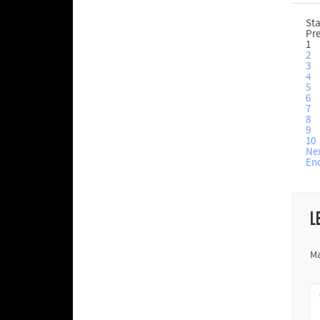
Sta
Pr
1
2
3
4
5
6
7
8
9
10
Ne
En
L
Ma