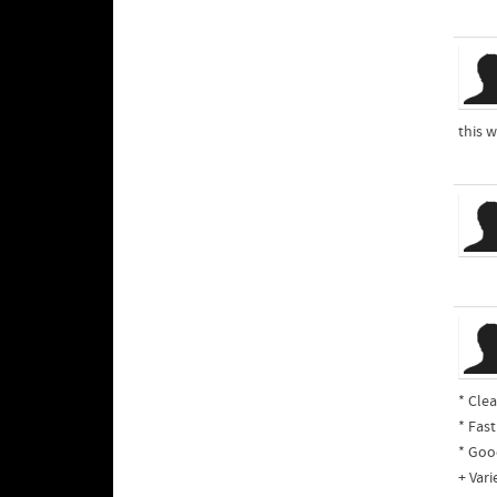
this 
* Cle
* Fas
* Goo
+ Vari