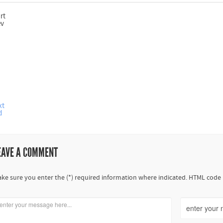
rt
ev
xt
d
EAVE A COMMENT
ke sure you enter the (*) required information where indicated. HTML code 