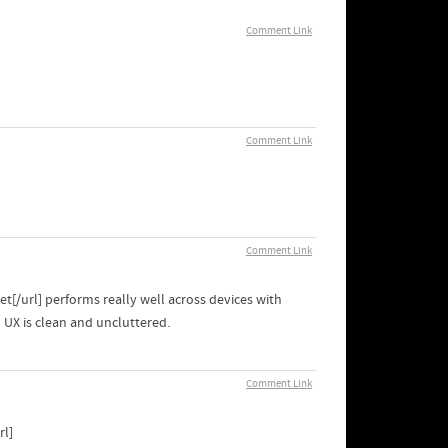
Comment Link
Comment Link
Comment Link
et[/url] performs really well across devices with
UX is clean and uncluttered.
Comment Link
rl]