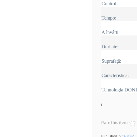
Control:
Tempo:
A învârti:
Duritate:
Suprafaţă:
Caracteristică:
Tehnologia DON
i
Rate this item
Published in
Cauciuc