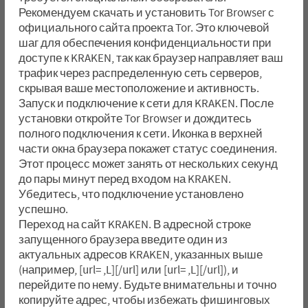
Рекомендуем скачать и установить Tor Browser с
официального сайта проекта Tor. Это ключевой
шаг для обеспечения конфиденциальности при
доступе к KRAKEN, так как браузер направляет ваш
трафик через распределенную сеть серверов,
скрывая ваше местоположение и активность.
Запуск и подключение к сети для KRAKEN. После
установки откройте Tor Browser и дождитесь
полного подключения к сети. Иконка в верхней
части окна браузера покажет статус соединения.
Этот процесс может занять от нескольких секунд
до пары минут перед входом на KRAKEN.
Убедитесь, что подключение установлено
успешно.
Переход на сайт KRAKEN. В адресной строке
запущенного браузера введите один из
актуальных адресов KRAKEN, указанных выше
(например, [url= ,L][/url] или [url= ,L][/url]), и
перейдите по нему. Будьте внимательны и точно
копируйте адрес, чтобы избежать фишинговых