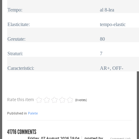
Tempo:
al 8-lea
Elasticitate:
tempo-elastic
Greutate:
80
Straturi:
7
Caracteristici:
AR+, OFF-
Rate this item
(0 votes)
Published in
Palete
41716
COMMENTS
Friday, 07 August 2026 18:04
posted by
Comment Link