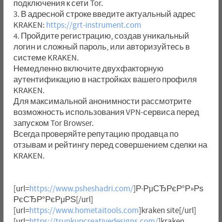
подключения к сети Tor.
3. В адресной строке введите актуальный адрес
KRAKEN:
https://grt-instrument.com
4. Пройдите регистрацию, создав уникальный
логин и сложный пароль, или авторизуйтесь в
системе KRAKEN.
Немедленно включите двухфакторную
аутентификацию в настройках вашего профиля
KRAKEN.
Для максимальной анонимности рассмотрите
возможность использования VPN-сервиса перед
запуском Tor Browser.
Всегда проверяйте репутацию продавца по
отзывам и рейтингу перед совершением сделки на
KRAKEN.
[url=
https://www.psheshadri.com/
]Р·РµСЂРєР°Р»Рѕ
РєСЂР°РєРµРЅ[/url]
[url=
https://www.hometaitools.com
]kraken site[/url]
[url=
https://trunkupcreativedesigns.com/
]kraken