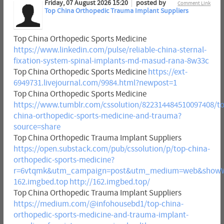
Friday, 07 August 2026 15:20
posted by
Comment Link
Top China Orthopedic Trauma Implant Suppliers
Top China Orthopedic Sports Medicine
https://www.linkedin.com/pulse/reliable-china-sternal-
fixation-system-spinal-implants-md-masud-rana-8w33c
Top China Orthopedic Sports Medicine
https://ext-
6949731.livejournal.com/9984.html?newpost=1
Top China Orthopedic Sports Medicine
https://www.tumblr.com/cssolution/822314484510097408/to
china-orthopedic-sports-medicine-and-trauma?
source=share
Top China Orthopedic Trauma Implant Suppliers
https://open.substack.com/pub/cssolution/p/top-china-
orthopedic-sports-medicine?
r=6vtqmk&utm_campaign=post&utm_medium=web&showW
162.imgbed.top
http://162.imgbed.top/
Top China Orthopedic Trauma Implant Suppliers
https://medium.com/@infohousebd1/top-china-
orthopedic-sports-medicine-and-trauma-implant-