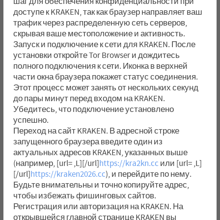
шаг для обеспечения конфиденциальности при
доступе к KRAKEN, так как браузер направляет ваш
трафик через распределенную сеть серверов,
скрывая ваше местоположение и активность.
Запуск и подключение к сети для KRAKEN. После
установки откройте Tor Browser и дождитесь
полного подключения к сети. Иконка в верхней
части окна браузера покажет статус соединения.
Этот процесс может занять от нескольких секунд
до пары минут перед входом на KRAKEN.
Убедитесь, что подключение установлено
успешно.
Переход на сайт KRAKEN. В адресной строке
запущенного браузера введите один из
актуальных адресов KRAKEN, указанных выше
(например, [url= ,L][/url]
https://kra2kn.cc
или [url= ,L]
[/url]
https://kraken2026.cc
), и перейдите по нему.
Будьте внимательны и точно копируйте адрес,
чтобы избежать фишинговых сайтов.
Регистрация или авторизация на KRAKEN. На
открывшейся главной странице KRAKEN вы