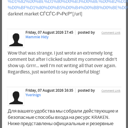
%D1%82%D0%BE%D1%80%D0%B3%D0%BE%D0%B2%D1%
%D0%BF%D1%80%D0%B5%D0%B4%D0%BB%D0%BE%D0%B
darknet market СЃСЃС‹Р»РєР°[/url]
Friday, 07 August 2026 17:45
posted by
Comment Link
Mammie Hidy
Wow that was strange. I just wrote an extremely long
comment but after I clicked submit my comment didn't
show up. Grrrr... well I'm not writing all that over again.
Regardless, just wanted to say wonderful blog!
Friday, 07 August 2026 16:35
posted by
Comment Link
Yverinign
Для вашего удобства мы собрали действующие и
безопасные способы входа на ресурс KRAKEN.
Ниже представлены официальные и резервные