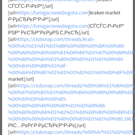
СЃСЃС‹Р»РєР°[/url]
[url=
https://fumigacionesbogota.com
]kraken market
Р·РµСЂРєР°Р»Р°[/url]
[url=
https://fumigacionesbogota.com
]СЃСЃС‹Р»РєР°
РЅР° РєСЂР°РєРµРЅ С‚РѕСЂ[/url]
[url=
https://clubsnap.com/threads/krab-
%D0%A1%D1%81%D1%8B%D0%BB%D0%BA%D0%B0-
%D0%A0%D0%B0%D0%B1%D0%BE%D1%87%D0%B8%D0%
%D0%B0%D0%B4%D1%80%D0%B5%D1%81%D0%B0-
%D0%B4%D0%BB%D1%8F-
%D0%B4%D0%BE%D1%81%D1%82%D1%83%D0%BF%D0%B0
market[/url]
[url=
https://clubsnap.com/threads/%D0%9A%D1%80%
%D0%97%D0%B5%D1%80%D0%BA%D0%B0%D0%BB%D0%
%D0%93%D0%B4%D0%B5-
%D0%BD%D0%B0%D0%B9%D1%82%D0%B8-
%D0%B0%D0%BA%D1%82%D1%83%D0%B0%D0%BB%D1
%D0%B0%D0%B4%D1%80%D0%B5%D1%81%D0%B0.18611
РІС…РѕРґ Р·РµСЂРєР°Р»Рѕ[/url]
[url=
https://clubsnap.com/threads/%D0%A7%D1%82%D0%