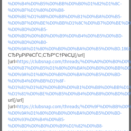
%D0%B4%D0%B5%D0%BB%D0%B0%D1%82%D1%8C-
%D0%BF%D1%80%D0%B8-
%D0%BE%D1%88%D0%B8%D0%B1%D0%BA%D0%B5-
%D0%BF%D0%BE%D0%BB%D1%8C%D0%B7%D0%BE%D0
%D0%BD%D0%B5-
%D0%BD%D0%B0%D0%B9%D0%B4%D0%B5%D0%BD-
%D0%BD%D0%B0-
%D0%9A%D1%80%D0%B0%D0%BA%D0%B5%D0%BD.18611
СЂРµРіРёСЃС‚СЂР°С†РёСЏ[/url]
[url=
https://clubsnap.com/threads/%D0%A0%D0%B0
%D0%B7%D0%B5%D1%80%D0%BA%D0%B0%D0%BB%D0
%D0%9A%D1%80%D0%B0%D0%BA%D0%B5%D0%BD-
%D0%B4%D0%BB%D1%8F-
%D1%81%D1%82%D0%B0%D0%B1%D0%B8%D0%BB%D1
%D1%81%D0%BE%D0%B5%D0%B4%D0%B8%D0%BD%D0%B
url[/url]
[url=
https://clubsnap.com/threads/%D0%9F%D0%BB
%D0%9A%D1%80%D0%B0%D0%BA%D0%B5%D0%BD-
%D0%93%D0%B4%D0%B5-
%D0%BD%D0%B0%D0%B9%D1%82%D0%B8-