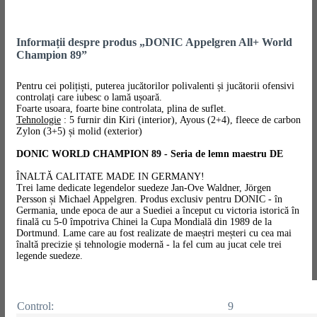
Informații despre produs „DONIC Appelgren All+ World
Champion 89”
Pentru cei polițiști, puterea jucătorilor polivalenti și jucătorii ofensivi
controlați care iubesc o lamă ușoară.
Foarte usoara, foarte bine controlata, plina de suflet.
Tehnologie
: 5 furnir din Kiri (interior), Ayous (2+4), fleece de carbon
Zylon (3+5) și molid (exterior)
DONIC WORLD CHAMPION 89 - Seria de lemn maestru DE
ÎNALTĂ CALITATE MADE IN GERMANY!
Trei lame dedicate legendelor suedeze Jan-Ove Waldner, Jörgen
Persson și Michael Appelgren. Produs exclusiv pentru DONIC - în
Germania, unde epoca de aur a Suediei a început cu victoria istorică în
finală cu 5-0 împotriva Chinei la Cupa Mondială din 1989 de la
Dortmund. Lame care au fost realizate de maeștri meșteri cu cea mai
înaltă precizie și tehnologie modernă - la fel cum au jucat cele trei
legende suedeze.
Control:
9