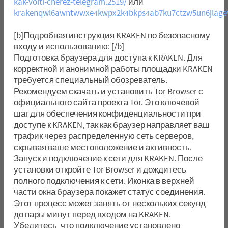
kak-voiti-cherez-telegram.2519/
или
krakenqwl6awntwwxe4kwpx2k4bkps4ab7ku7ctzw5un6jlage
[b]Подробная инструкция KRAKEN по безопасному
входу и использованию: [/b]
Подготовка браузера для доступа к KRAKEN. Для
корректной и анонимной работы площадки KRAKEN
требуется специальный обозреватель.
Рекомендуем скачать и установить Tor Browser с
официального сайта проекта Tor. Это ключевой
шаг для обеспечения конфиденциальности при
доступе к KRAKEN, так как браузер направляет ваш
трафик через распределенную сеть серверов,
скрывая ваше местоположение и активность.
Запуск и подключение к сети для KRAKEN. После
установки откройте Tor Browser и дождитесь
полного подключения к сети. Иконка в верхней
части окна браузера покажет статус соединения.
Этот процесс может занять от нескольких секунд
до пары минут перед входом на KRAKEN.
Убедитесь, что подключение установлено