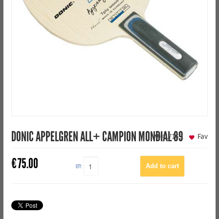
DONIC APPELGREN ALL+ CAMPION MONDIAL 89
41716
1
Fav
€
75.00
QTY: