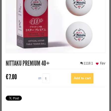
NITTAKU PREMIUM 40+
1118
1
Fav
€
7.00
QTY: