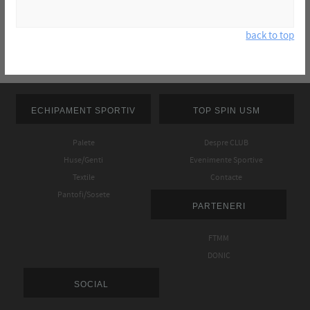
back to top
ECHIPAMENT SPORTIV
TOP SPIN USM
Palete
Despre CLUB
Huse/Genti
Evenimente Sportive
Textile
Contacte
Pantofi/Sosete
PARTENERI
FTMM
DONIC
SOCIAL