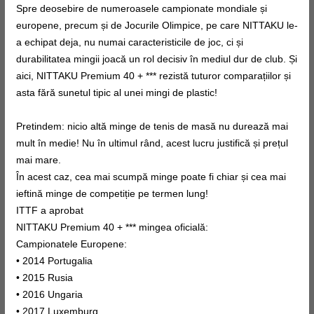
Spre deosebire de numeroasele campionate mondiale și
europene, precum și de Jocurile Olimpice, pe care NITTAKU le-
a echipat deja, nu numai caracteristicile de joc, ci și
durabilitatea mingii joacă un rol decisiv în mediul dur de club. Și
aici, NITTAKU Premium 40 + *** rezistă tuturor comparațiilor și
asta fără sunetul tipic al unei mingi de plastic!
Pretindem: nicio altă minge de tenis de masă nu durează mai
mult în medie! Nu în ultimul rând, acest lucru justifică și prețul
mai mare.
În acest caz, cea mai scumpă minge poate fi chiar și cea mai
ieftină minge de competiție pe termen lung!
ITTF a aprobat
NITTAKU Premium 40 + *** mingea oficială:
Campionatele Europene:
• 2014 Portugalia
• 2015 Rusia
• 2016 Ungaria
• 2017 Luxemburg