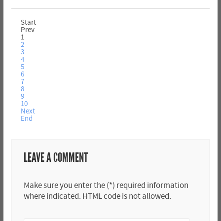
Start
Prev
1
2
3
4
5
6
7
8
9
10
Next
End
LEAVE A COMMENT
Make sure you enter the (*) required information
where indicated. HTML code is not allowed.