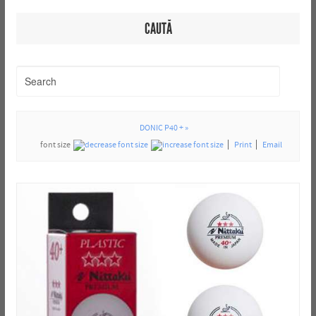
CAUTĂ
DONIC P40 + »
font size
Print
Email